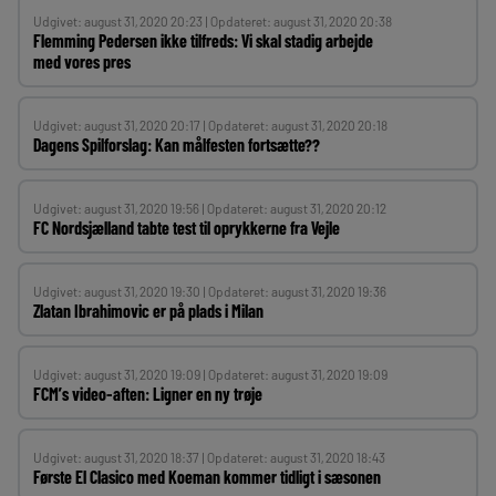
Udgivet: august 31, 2020 20:23 | Opdateret: august 31, 2020 20:38
Flemming Pedersen ikke tilfreds: Vi skal stadig arbejde
med vores pres
Udgivet: august 31, 2020 20:17 | Opdateret: august 31, 2020 20:18
Dagens Spilforslag: Kan målfesten fortsætte??
Udgivet: august 31, 2020 19:56 | Opdateret: august 31, 2020 20:12
FC Nordsjælland tabte test til oprykkerne fra Vejle
Udgivet: august 31, 2020 19:30 | Opdateret: august 31, 2020 19:36
Zlatan Ibrahimovic er på plads i Milan
Udgivet: august 31, 2020 19:09 | Opdateret: august 31, 2020 19:09
FCM’s video-aften: Ligner en ny trøje
Udgivet: august 31, 2020 18:37 | Opdateret: august 31, 2020 18:43
Første El Clasico med Koeman kommer tidligt i sæsonen