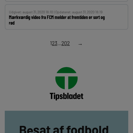
Udgivet: august 31, 2020 18:10 | Opdateret: august 31, 2020 18:19
Mærkværdig video fra FCM melder at fremtiden er sort og
rød
1
2
3
…
202
→
Besat af fodbold