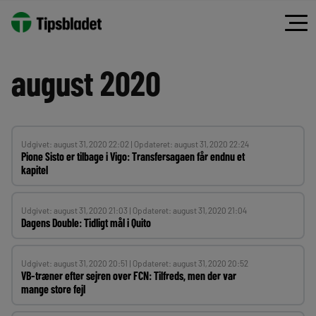
Spring
til
indhold
august 2020
Udgivet: august 31, 2020 22:02 | Opdateret: august 31, 2020 22:24
Pione Sisto er tilbage i Vigo: Transfersagaen får endnu et
kapitel
Udgivet: august 31, 2020 21:03 | Opdateret: august 31, 2020 21:04
Dagens Double: Tidligt mål i Quito
Udgivet: august 31, 2020 20:51 | Opdateret: august 31, 2020 20:52
VB-træner efter sejren over FCN: Tilfreds, men der var
mange store fejl