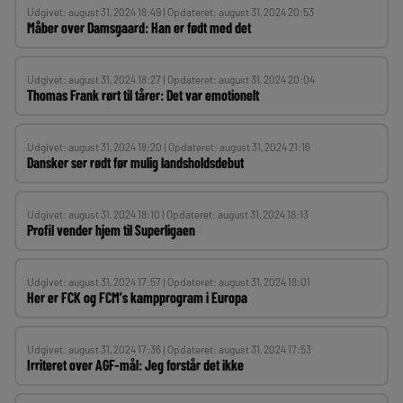
Udgivet: august 31, 2024 18:49 | Opdateret: august 31, 2024 20:53
Måber over Damsgaard: Han er født med det
Udgivet: august 31, 2024 18:27 | Opdateret: august 31, 2024 20:04
Thomas Frank rørt til tårer: Det var emotionelt
Udgivet: august 31, 2024 18:20 | Opdateret: august 31, 2024 21:16
Dansker ser rødt før mulig landsholdsdebut
Udgivet: august 31, 2024 18:10 | Opdateret: august 31, 2024 18:13
Profil vender hjem til Superligaen
Udgivet: august 31, 2024 17:57 | Opdateret: august 31, 2024 18:01
Her er FCK og FCM’s kampprogram i Europa
Udgivet: august 31, 2024 17:36 | Opdateret: august 31, 2024 17:53
Irriteret over AGF-mål: Jeg forstår det ikke