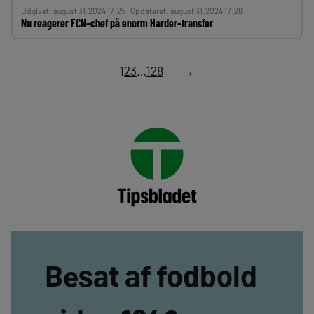
Udgivet: august 31, 2024 17:25 | Opdateret: august 31, 2024 17:28
Nu reagerer FCN-chef på enorm Harder-transfer
1
2
3
…
128
→
Besat af fodbold