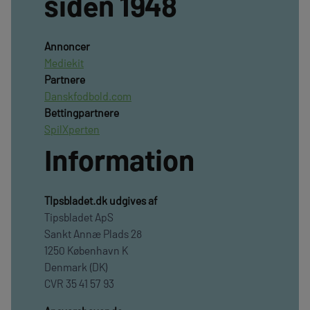
siden 1948
Annoncer
Mediekit
Partnere
Danskfodbold.com
Bettingpartnere
SpilXperten
Information
TIpsbladet.dk udgives af
Tipsbladet ApS
Sankt Annæ Plads 28
1250 København K
Denmark (DK)
CVR 35 41 57 93