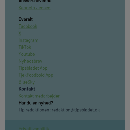
Ansvarshavende
Kenneth Jensen
Overalt
Facebook
X
Instagram
TikTok
Youtube
Nyhedsbrev
Tipsbladet App
TjekFoodbold App
BlueSky
Kontakt
Kontakt medarbejder
Har du en nyhed?
Tip redaktionen:
redaktion@tipsbladet.dk
Privatilvspolitik