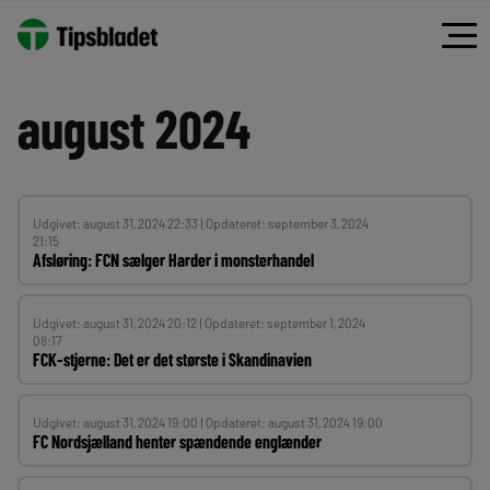
Spring
til
indhold
august 2024
Udgivet: august 31, 2024 22:33 | Opdateret: september 3, 2024
21:15
Afsløring: FCN sælger Harder i monsterhandel
Udgivet: august 31, 2024 20:12 | Opdateret: september 1, 2024
08:17
FCK-stjerne: Det er det største i Skandinavien
Udgivet: august 31, 2024 19:00 | Opdateret: august 31, 2024 19:00
FC Nordsjælland henter spændende englænder