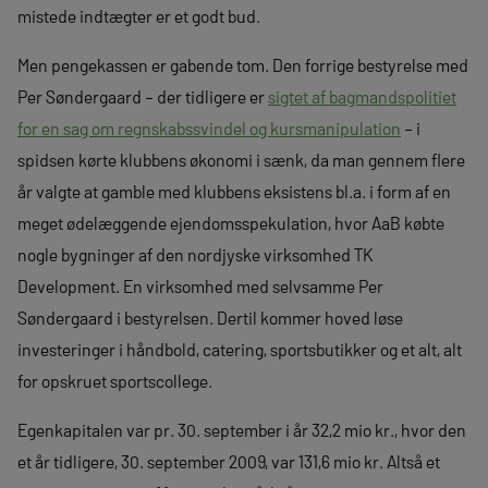
mistede indtægter er et godt bud.
Men pengekassen er gabende tom. Den forrige bestyrelse med
Per Søndergaard – der tidligere er
sigtet af bagmandspolitiet
for en sag om regnskabssvindel og kursmanipulation
– i
spidsen kørte klubbens økonomi i sænk, da man gennem flere
år valgte at gamble med klubbens eksistens bl.a. i form af en
meget ødelæggende ejendomsspekulation, hvor AaB købte
nogle bygninger af den nordjyske virksomhed TK
Development. En virksomhed med selvsamme Per
Søndergaard i bestyrelsen. Dertil kommer hoved
løse
investeringer i håndbold, catering, sportsbutikker og et alt, alt
for opskruet sportscollege.
Egenkapitalen var pr. 30. september i år 32,2 mio kr., hvor den
et år tidligere, 30. september 2009, var 131,6 mio kr. Altså et