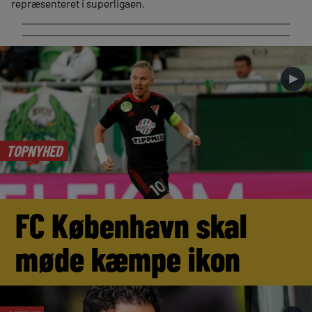
repræsenteret i superligaen.
►
TOPNYHED
FC København skal
møde kæmpe ikon