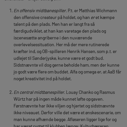
En offensiv midtbanespiller
. P.t. er Matthias Wichmann
den offensive createur på holdet, og han
er
et kæmpe
talent på den plads. Men han er langt fra så
færdigudviklet, at han kan varetage den plads og
iscenesætte angriberne i den nuværende
overlevelsessituation. Her må der mere rutinerede
kræfter ind, og OB-spilleren Henrik Hansen, som p.t. er
udlejet til Sønderjyske, kunne være et godt bud.
Sidstnævnte vil dog gerne beholde ham, men der kunne
jo godt være flere om buddet. Alfa og omega er, at AaB får
noget kreativitet ind på holdet.
En central midtbanespiller
. Louay Chanko og Rasmus
Würtz har på ingen måde kunnet løfte opgaven.
Førstnævnte har ikke viljen og hjertet og sidstnævnte
ikke niveauet. Derfor ville det være et ønskescenarie, om
man kunne afhænde begge. Afløseren ligger lige for og
har været rygtet til klubben længe: Kulturbæreren