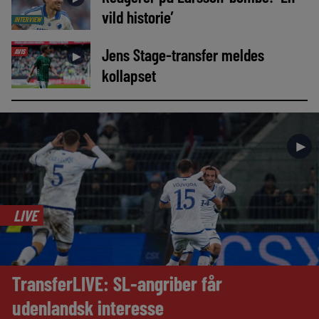
vild historie’
INTERVIEW
Jens Stage-transfer meldes
AVIS
►
kollapset
►
LIVE
TransferLIVE: SL-angriber får
udenlandsk interesse