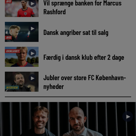
Vil sprænge banken for Marcus
AVIS
►
Rashford
►
Dansk angriber sat til salg
AVIS
EKSKLUSIVT
►
Færdig i dansk klub efter 2 dage
Jubler over store FC København-
►
nyheder
INTERVIEW
►