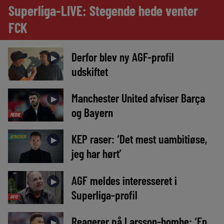
Superliga-LIVE: Stegende hede venter
FCK
Derfor blev ny AGF-profil
►
udskiftet
Manchester United afviser Barça
►
og Bayern
MEDIE
KEP raser: ‘Det mest uambitiøse,
NYHEDER
►
jeg har hørt’
AGF meldes interesseret i
►
Superliga-profil
AVIS
Reagerer på Larsson-bombe: ‘En
►