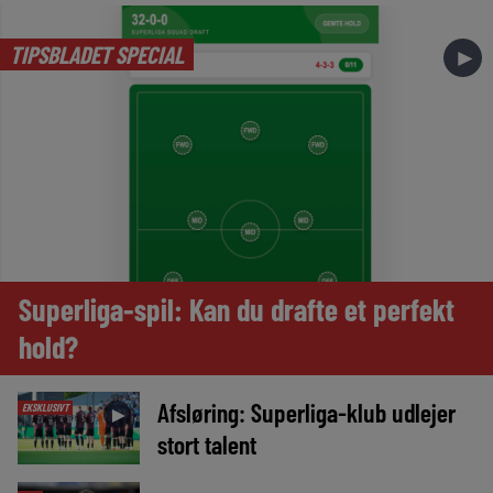
TIPSBLADET SPECIAL
►
Superliga-spil: Kan du drafte et perfekt
hold?
Afsløring: Superliga-klub udlejer
EKSKLUSIVT
►
stort talent