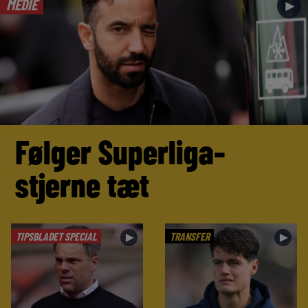
MEDIE
►
Følger Superliga-
stjerne tæt
TIPSBLADET SPECIAL
TRANSFER
►
►