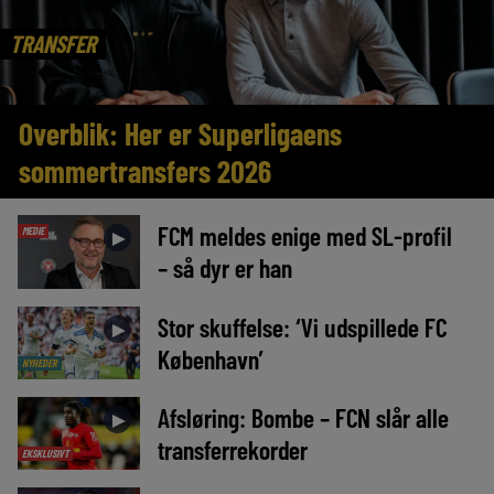
TRANSFER
Overblik: Her er Superligaens
sommertransfers 2026
FCM meldes enige med SL-profil
MEDIE
►
– så dyr er han
Stor skuffelse: ‘Vi udspillede FC
►
København’
NYHEDER
Afsløring: Bombe – FCN slår alle
►
transferrekorder
EKSKLUSIVT