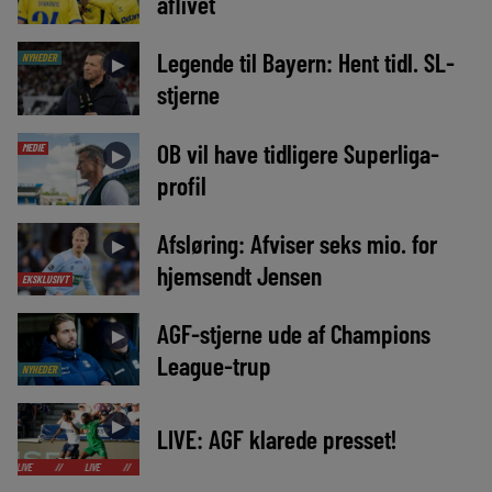
aflivet
Legende til Bayern: Hent tidl. SL-
NYHEDER
►
stjerne
OB vil have tidligere Superliga-
MEDIE
►
profil
Afsløring: Afviser seks mio. for
►
hjemsendt Jensen
EKSKLUSIVT
AGF-stjerne ude af Champions
►
League-trup
NYHEDER
►
LIVE: AGF klarede presset!
/
LIVE
//
LIVE
//
LIVE
//
LIVE
//
LIVE
//
LIVE
//
LIVE
//