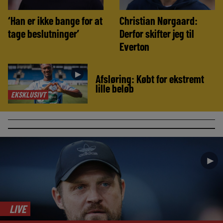
‘Han er ikke bange for at
Christian Nørgaard:
tage beslutninger’
Derfor skifter jeg til
Everton
►
Afsløring: Købt for ekstremt
lille beløb
EKSKLUSIVT
►
LIVE