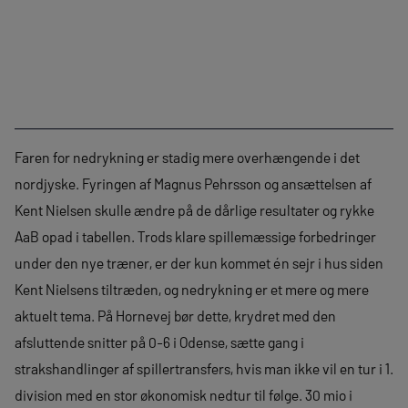
Faren for nedrykning er stadig mere overhængende i det
nordjyske. Fyringen af Magnus Pehrsson og ansættelsen af
Kent Nielsen skulle ændre på de dårlige resultater og rykke
AaB opad i tabellen. Trods klare spillemæssige forbedringer
under den nye træner, er der kun kommet én sejr i hus siden
Kent Nielsens tiltræden, og nedrykning er et mere og mere
aktuelt tema. På Hornevej bør dette, krydret med den
afsluttende snitter på 0-6 i Odense, sætte gang i
strakshandlinger af spillertransfers, hvis man ikke vil en tur i 1.
division med en stor økonomisk nedtur til følge. 30 mio i