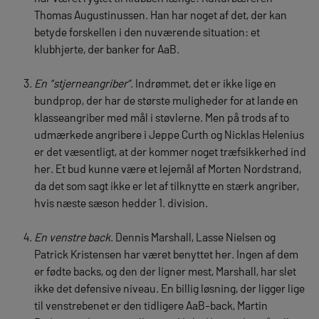
Thomas Augustinussen. Han har noget af det, der kan
betyde forskellen i den nuværende situation: et
klubhjerte, der banker for AaB.
En “stjerneangriber”
. Indrømmet, det er ikke lige en
bundprop, der har de største muligheder for at lande en
klasseangriber med mål i støvlerne. Men på trods af to
udmærkede angribere i Jeppe Curth og Nicklas Helenius
er det væsentligt, at der kommer noget træfsikkerhed ind
her. Et bud kunne være et lejemål af Morten Nordstrand,
da det som sagt ikke er let af tilknytte en stærk angriber,
hvis næste sæson hedder 1. division.
En venstre back
. Dennis Marshall, Lasse Nielsen og
Patrick Kristensen har været benyttet her. Ingen af dem
er fødte backs, og den der ligner mest, Marshall, har slet
ikke det defensive niveau. En billig løsning, der ligger lige
til venstrebenet er den tidligere AaB-back, Martin