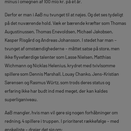
minus i omegnen af 100 mio kr. på ét år.
Derfor er man i AaB nu tvunget til at nøjes. Og det ses tydeligt
på det nuværende hold. Væk er bærende kræfter som Thomas
Augustinussen, Thomas Enevoldsen, Michael Jakobsen,
Kasper Risgård og Andreas Johansson. I stedet har man –
tvunget af omstændighederne – måttet satse på store, men
ikke flyvefærdige talenter som Lasse Nielsen, Matthias
Wichmann og Nicklas Helenius, krydret med tvivlsomme
spillere som Dennis Marshall, Louay Chanko, Jens-Kristian
Sørensen og Rasmus Würtz, som trods deres status og
erfaring ikke har budt ind med meget, der kan kaldes
superliganiveau.
AaB mangler, hvis man vil gøre sig nogen forhåbninger om
redning, 4 spillere i truppen. I prioriteret rækkefølge – med
ønskeliste – drejer det sig om: