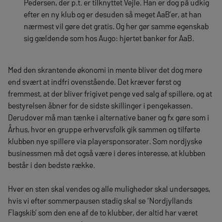
Pedersen, der p.t. er tilknyttet Vejle. Han er dog på udkig
efter en ny klub og er desuden så meget AaB’er, at han
nærmest vil gøre det gratis. Og her gør samme egenskab
sig gældende som hos Augo: hjertet banker for AaB.
Med den skrantende økonomi in mente bliver det dog mere
end svært at indfri ovenstående. Det kræver først og
fremmest, at der bliver frigivet penge ved salg af spillere, og at
bestyrelsen åbner for de sidste skillinger i pengekassen.
Derudover må man tænke i alternative baner og fx gøre som i
Århus, hvor en gruppe erhvervsfolk gik sammen og tilførte
klubben nye spillere via playersponsorater. Som nordjyske
businessmen må det også være i deres interesse, at klubben
består i den bedste række.
Hver en sten skal vendes og alle muligheder skal undersøges,
hvis vi efter sommerpausen stadig skal se ‘Nordjyllands
Flagskib’ som den ene af de to klubber, der altid har været