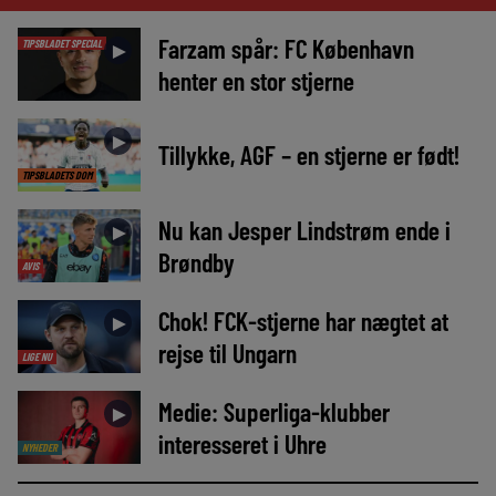
Farzam spår: FC København
TIPSBLADET SPECIAL
►
henter en stor stjerne
►
Tillykke, AGF – en stjerne er født!
TIPSBLADETS DOM
Nu kan Jesper Lindstrøm ende i
►
Brøndby
AVIS
Chok! FCK-stjerne har nægtet at
►
rejse til Ungarn
LIGE NU
Medie: Superliga-klubber
►
interesseret i Uhre
NYHEDER