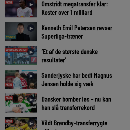
Omstridt megatransfer klar:
MEDIE
►
Koster over 1 milliard
Kenneth Emil Petersen revser
►
Superliga-træner
NYHEDER
‘Et af de største danske
TIPSBLADET SPECIAL
►
resultater’
Sønderjyske har bedt Magnus
►
Jensen holde sig væk
MEDIE
Dansker bomber løs – nu kan
MEDIE
►
han slå transferrekord
Vildt Brøndby-transferrygte
MEDIE
►