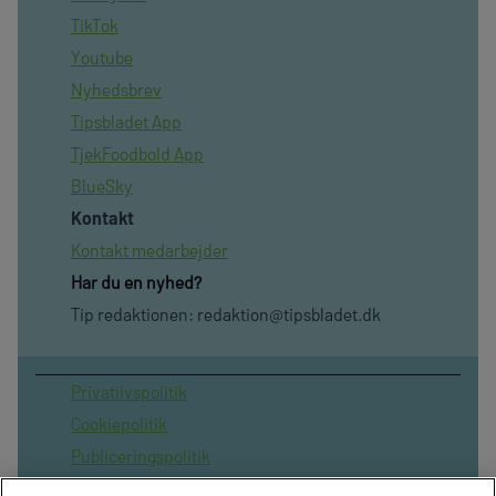
TikTok
Youtube
Nyhedsbrev
Tipsbladet App
TjekFoodbold App
BlueSky
Kontakt
Kontakt medarbejder
Har du en nyhed?
Tip redaktionen:
redaktion@tipsbladet.dk
Privatilvspolitik
Cookiepolitik
Publiceringspolitik
Vilkår for brug af sitet