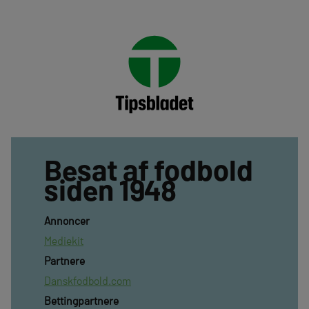
Besat af fodbold
siden 1948
Annoncer
Mediekit
Partnere
Danskfodbold.com
Bettingpartnere