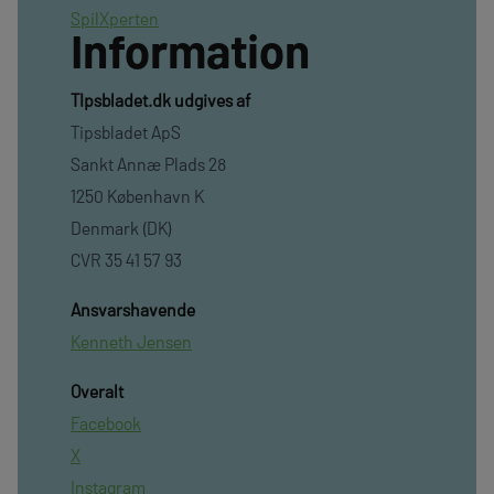
SpilXperten
Information
TIpsbladet.dk udgives af
Tipsbladet ApS
Sankt Annæ Plads 28
1250 København K
Denmark (DK)
CVR 35 41 57 93
Ansvarshavende
Kenneth Jensen
Overalt
Facebook
X
Instagram