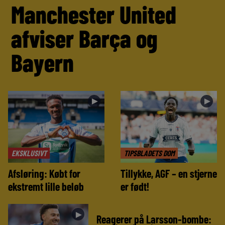
Manchester United
afviser Barça og
Bayern
►
►
EKSKLUSIVT
TIPSBLADETS DOM
Afsløring: Købt for
Tillykke, AGF – en stjerne
ekstremt lille beløb
er født!
►
Reagerer på Larsson-bombe: