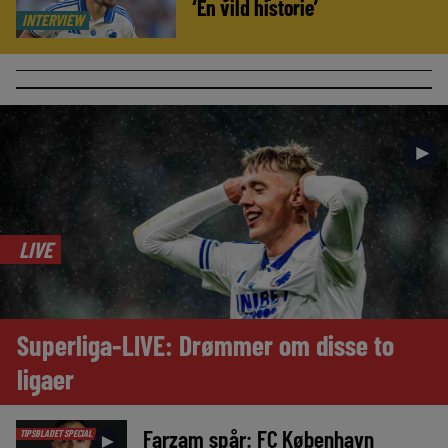
‘En vild historie’
INTERVIEW
►
LIVE
Superliga-LIVE: Drømmer om disse to
ligaer
Farzam spår: FC København
TIPSBLADET SPECIAL
►