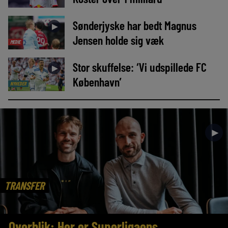
Sønderjyske har bedt Magnus
►
Jensen holde sig væk
MEDIE
Stor skuffelse: ‘Vi udspillede FC
►
København’
NYHEDER
►
TRANSFER
Overblik: Her er Superligaens