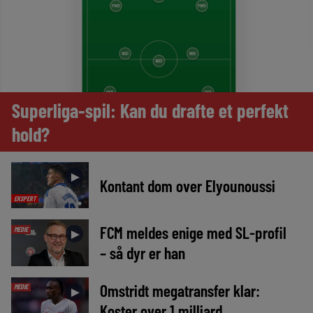
Superliga-spil: Kan du drafte et perfekt
hold?
►
Kontant dom over Elyounoussi
EKSPERT
FCM meldes enige med SL-profil
MEDIE
►
– så dyr er han
Omstridt megatransfer klar:
MEDIE
►
Koster over 1 milliard