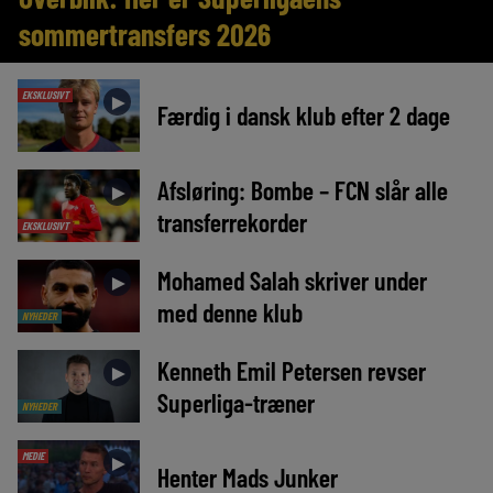
sommertransfers 2026
EKSKLUSIVT
►
Færdig i dansk klub efter 2 dage
Afsløring: Bombe – FCN slår alle
►
transferrekorder
EKSKLUSIVT
Mohamed Salah skriver under
►
med denne klub
NYHEDER
Kenneth Emil Petersen revser
►
Superliga-træner
NYHEDER
MEDIE
►
Henter Mads Junker