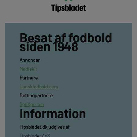
Besat af fodbold
siden 1948
Annoncer
Mediekit
Partnere
Danskfodbold.com
Bettingpartnere
SpilXperten
Information
TIpsbladet.dk udgives af
Tipsbladet ApS