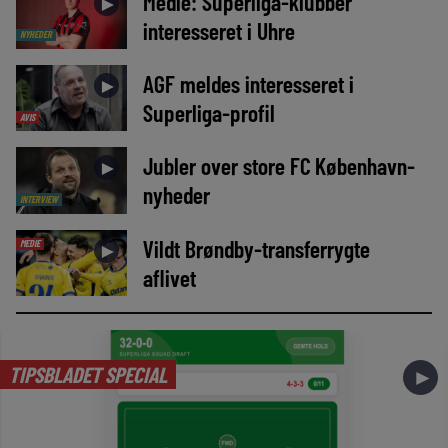
Medie: Superliga-klubber
►
interesseret i Uhre
NYHEDER
AGF meldes interesseret i
►
Superliga-profil
AVIS
Jubler over store FC København-
►
nyheder
INTERVIEW
Vildt Brøndby-transferrygte
MEDIE
►
aflivet
TIPSBLADET SPECIAL
►