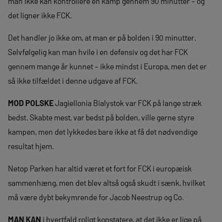
man ikke kan kontrollere en kamp gennem 90 minutter – og
det ligner ikke FCK.
Det handler jo ikke om, at man er på bolden i 90 minutter.
Selvfølgelig kan man hvile i en defensiv og det har FCK
gennem mange år kunnet – ikke mindst i Europa, men det er
så ikke tilfældet i denne udgave af FCK.
MOD POLSKE
Jagiellonia Bialystok var FCK på lange stræk
bedst. Skabte mest, var bedst på bolden, ville gerne styre
kampen, men det lykkedes bare ikke at få det nødvendige
resultat hjem.
Netop Parken har altid været et fort for FCK i europæisk
sammenhæng, men det blev altså også skudt i sænk, hvilket
må være dybt bekymrende for Jacob Neestrup og Co.
MAN KAN
i hvertfald roligt konstatere, at det ikke er lige på