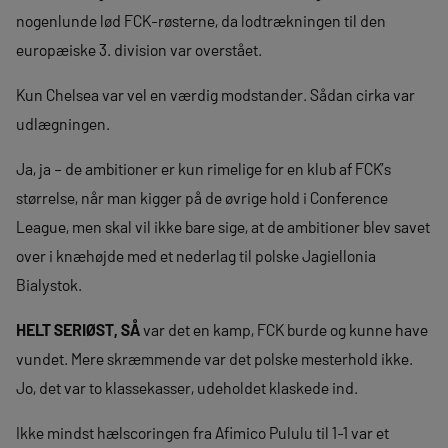
nogenlunde lød FCK-røsterne, da lodtrækningen til den
europæiske 3. division var overstået.
Kun Chelsea var vel en værdig modstander. Sådan cirka var
udlægningen.
Ja, ja – de ambitioner er kun rimelige for en klub af FCK’s
størrelse, når man kigger på de øvrige hold i Conference
League, men skal vil ikke bare sige, at de ambitioner blev savet
over i knæhøjde med et nederlag til polske Jagiellonia
Bialystok.
HELT SERIØST, SÅ
var det en kamp, FCK burde og kunne have
vundet. Mere skræmmende var det polske mesterhold ikke.
Jo, det var to klassekasser, udeholdet klaskede ind.
Ikke mindst hælscoringen fra Afimico Pululu til 1-1 var et