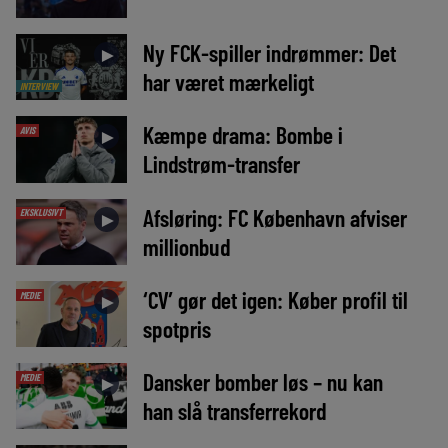
Ny FCK-spiller indrømmer: Det
►
har været mærkeligt
INTERVIEW
Kæmpe drama: Bombe i
AVIS
►
Lindstrøm-transfer
Afsløring: FC København afviser
EKSKLUSIVT
►
millionbud
‘CV’ gør det igen: Køber profil til
MEDIE
►
spotpris
Dansker bomber løs – nu kan
MEDIE
►
han slå transferrekord