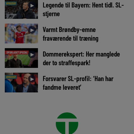
Legende til Bayern: Hent tidl. SL-
NYHEDER
►
stjerne
Varmt Brøndby-emne
►
fraværende til træning
Dommerekspert: Her manglede
TIPSBLADET SPECIAL
►
der to straffespark!
Forsvarer SL-profil: ‘Han har
NYHEDER
►
fandme leveret’