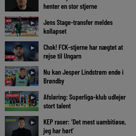
henter en stor stjerne
Jens Stage-transfer meldes
AVIS
►
kollapset
Chok! FCK-stjerne har nægtet at
►
rejse til Ungarn
LIGE NU
Nu kan Jesper Lindstrøm ende i
►
Brøndby
AVIS
Afsløring: Superliga-klub udlejer
EKSKLUSIVT
►
stort talent
KEP raser: ‘Det mest uambitiøse,
NYHEDER
►
jeg har hørt’