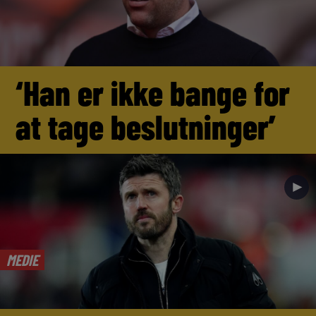
‘Han er ikke bange for
at tage beslutninger’
►
MEDIE