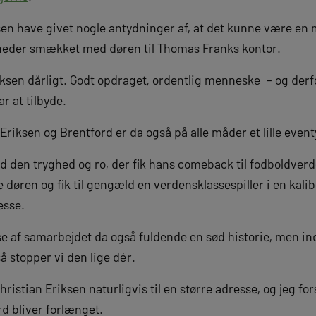
sen have givet nogle antydninger af, at det kunne være en
eder smækket med døren til Thomas Franks kontor.
riksen dårligt. Godt opdraget, ordentlig menneske – og derfo
ar at tilbyde.
Eriksen og Brentford er da også på alle måder et lille event
d den tryghed og ro, der fik hans comeback til fodboldverd
døren og fik til gengæld en verdensklassespiller i en kalibe
esse.
lse af samarbejdet da også fuldende en sød historie, men in
så stopper vi den lige dér.
hristian Eriksen naturligvis til en større adresse, og jeg fo
d bliver forlænget.