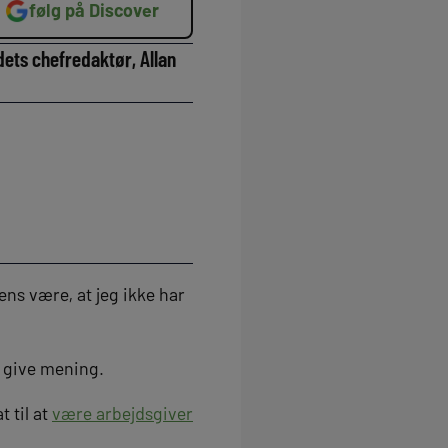
følg på Discover
dets chefredaktør, Allan
ens være, at jeg ikke har
e give mening.
t til at
være arbejdsgiver