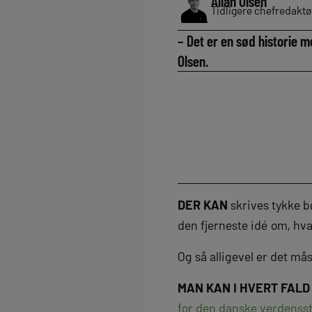
Allan Olsen
Tidligere chefredaktø
– Det er en sød historie 
Olsen.
DER KAN
skrives tykke b
den fjerneste idé om, hv
Og så alligevel er det m
MAN KAN I HVERT FALD
for den danske verdensst