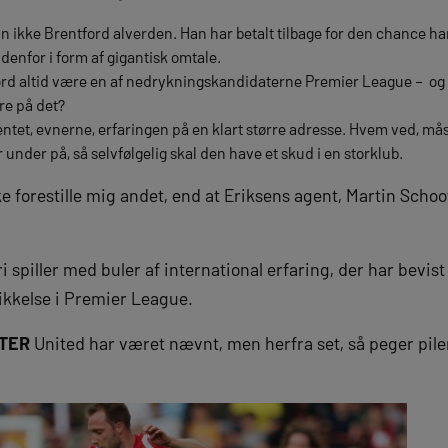
an ikke Brentford alverden. Han har betalt tilbage for den chance h
denfor i form af gigantisk omtale.
ford altid være en af nedrykningskandidaterne Premier League – og 
ere på det?
lentet, evnerne, erfaringen på en klart større adresse. Hvem ved, mås
 under på, så selvfølgelig skal den have et skud i en storklub.
e forestille mig andet, end at Eriksens agent, Martin Schoo
fri spiller med buler af international erfaring, der har bevis
kkelse i Premier League.
TER
United har været nævnt, men herfra set, så peger pil