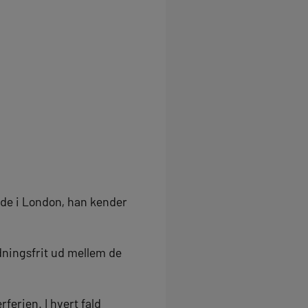
nde i London, han kender
idningsfrit ud mellem de
erien. I hvert fald