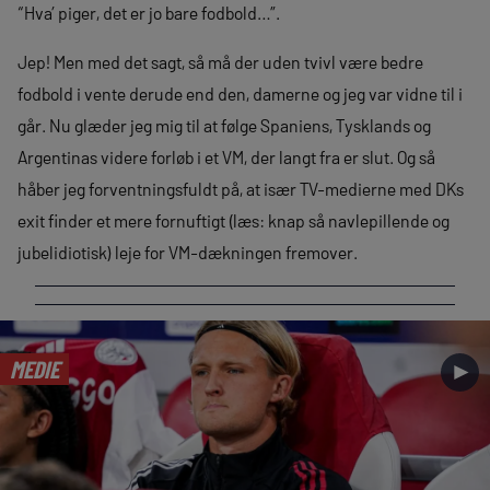
“Hva’ piger, det er jo bare fodbold…”.
Jep! Men med det sagt, så må der uden tvivl være bedre
fodbold i vente derude end den, damerne og jeg var vidne til i
går. Nu glæder jeg mig til at følge Spaniens, Tysklands og
Argentinas videre forløb i et VM, der langt fra er slut. Og så
håber jeg forventningsfuldt på, at især TV-medierne med DKs
exit finder et mere fornuftigt (læs: knap så navlepillende og
jubelidiotisk) leje for VM-dækningen fremover.
MEDIE
►