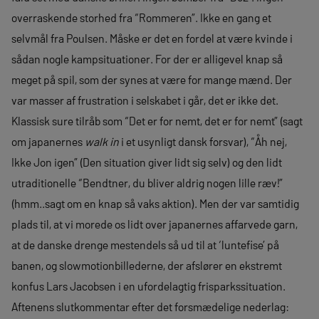
overraskende storhed fra “Rommeren”. Ikke en gang et
selvmål fra Poulsen. Måske er det en fordel at være kvinde i
sådan nogle kampsituationer. For der er alligevel knap så
meget på spil, som der synes at være for mange mænd. Der
var masser af frustration i selskabet i går, det er ikke det.
Klassisk sure tilråb som “Det er for nemt, det er for nemt” (sagt
om japanernes
walk in
i et usynligt dansk forsvar), “Åh nej,
Ikke Jon igen” (Den situation giver lidt sig selv) og den lidt
utraditionelle “Bendtner, du bliver aldrig nogen lille ræv!”
(hmm..sagt om en knap så vaks aktion). Men der var samtidig
plads til, at vi morede os lidt over japanernes affarvede garn,
at de danske drenge mestendels så ud til at ‘luntefise’ på
banen, og slowmotionbillederne, der afslører en ekstremt
konfus Lars Jacobsen i en ufordelagtig frisparkssituation.
Aftenens slutkommentar efter det forsmædelige nederlag: