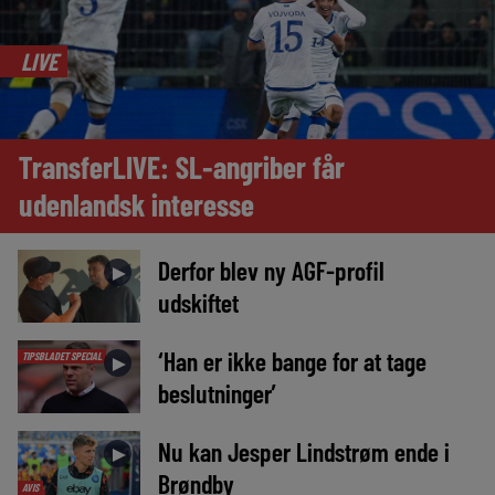
LIVE
TransferLIVE: SL-angriber får
udenlandsk interesse
Derfor blev ny AGF-profil
►
udskiftet
‘Han er ikke bange for at tage
TIPSBLADET SPECIAL
►
beslutninger’
Nu kan Jesper Lindstrøm ende i
►
Brøndby
AVIS