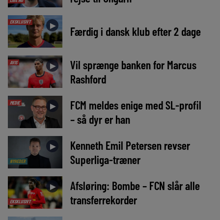
EKSKLUSIVT
►
Færdig i dansk klub efter 2 dage
Vil sprænge banken for Marcus
AVIS
►
Rashford
FCM meldes enige med SL-profil
MEDIE
►
– så dyr er han
Kenneth Emil Petersen revser
►
Superliga-træner
NYHEDER
Afsløring: Bombe – FCN slår alle
►
transferrekorder
EKSKLUSIVT