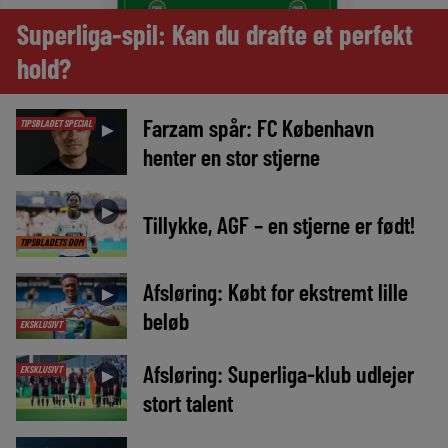
Superliga-spil: Kan du drafte et perfekt
hold?
Farzam spår: FC København
TIPSBLADET SPECIAL
►
henter en stor stjerne
►
Tillykke, AGF – en stjerne er født!
TIPSBLADETS DOM
Afsløring: Købt for ekstremt lille
►
beløb
EKSKLUSIVT
Afsløring: Superliga-klub udlejer
EKSKLUSIVT
►
stort talent