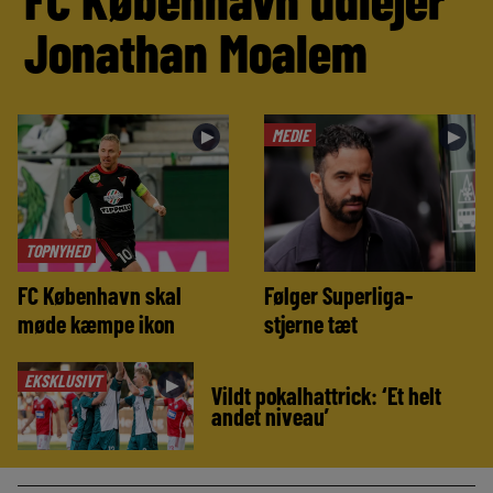
Jonathan Moalem
MEDIE
►
►
TOPNYHED
FC København skal
Følger Superliga-
møde kæmpe ikon
stjerne tæt
EKSKLUSIVT
►
Vildt pokalhattrick: ‘Et helt
andet niveau’