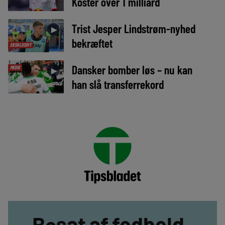
Koster over 1 milliard
Trist Jesper Lindstrøm-nyhed
►
bekræftet
EKSKLUSIVT
Dansker bomber løs – nu kan
MEDIE
►
han slå transferrekord
Besat af fodbold