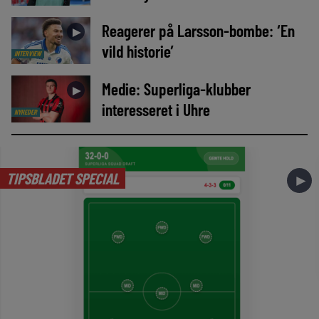
Reagerer på Larsson-bombe: ‘En
►
vild historie’
INTERVIEW
Medie: Superliga-klubber
►
interesseret i Uhre
NYHEDER
TIPSBLADET SPECIAL
►