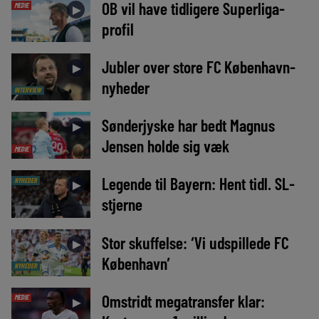
OB vil have tidligere Superliga-
MEDIE
►
profil
Jubler over store FC København-
►
nyheder
INTERVIEW
Sønderjyske har bedt Magnus
►
Jensen holde sig væk
MEDIE
Legende til Bayern: Hent tidl. SL-
NYHEDER
►
stjerne
Stor skuffelse: ‘Vi udspillede FC
►
København’
NYHEDER
Omstridt megatransfer klar:
MEDIE
►