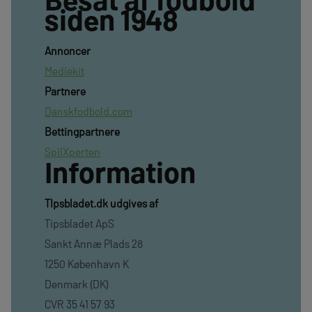
siden 1948
Annoncer
Mediekit
Partnere
Danskfodbold.com
Bettingpartnere
SpilXperten
Information
TIpsbladet.dk udgives af
Tipsbladet ApS
Sankt Annæ Plads 28
1250 København K
Denmark (DK)
CVR 35 41 57 93