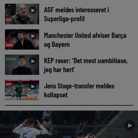
AGF meldes interesseret i
►
Superliga-profil
AVIS
Manchester United afviser Barça
►
og Bayern
MEDIE
KEP raser: ‘Det mest uambitiøse,
NYHEDER
►
jeg har hørt’
Jens Stage-transfer meldes
AVIS
►
kollapset
►