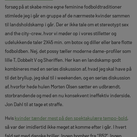
forsøg på at skabe mine egne feminine fodboldtraditioner
stimlede jeg i går en gruppe af de nærmeste kvinder sammen
til landsholdskamp i går. Der er ikke tale om et stereotypt sex
and the city-crew, hvor vi møder op i vores stilletter og
udelukkende taler 2X45 min. om botox og diller eller bare flotte
fodboldben. Nej, det possy tæller moderne dame-profiler som
lille T, Dobbelt V og Sheriffen. Her kan en landskamp godt
kombineres med en seriøs diskussion af, hvad jeg skal have på
til det bryllup, jeg skal til i weekenden, og en seriøs diskussion
af, hvorfor hede hulen Morten Olsen sætter en udbrændt,
storbrandende og med en nu konsekvent ineffektiv inderside,
Jon Dahl til at tage et straffe.
Hvis
kvinder tænder mest på den spektakulære tempo-bold
,
så var der imidlertid ikke meget at komme efter i går. I hvert
fald set med danske briller. Ingen bomber fra “B52”. Ingen