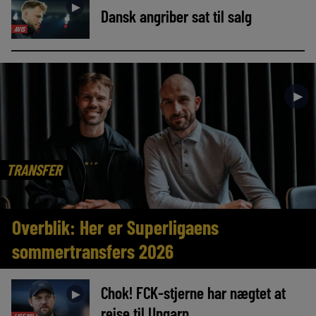
►
Dansk angriber sat til salg
AVIS
►
TRANSFER
Overblik: Her er Superligaens
sommertransfers 2026
Chok! FCK-stjerne har nægtet at
►
rejse til Ungarn
LIGE NU