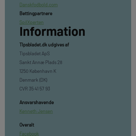
Danskfodbold.com
Bettingpartnere
SpilXperten
Information
TIpsbladet.dk udgives af
Tipsbladet ApS
Sankt Annæ Plads 28
1250 København K
Denmark (DK)
CVR 35 41 57 93
Ansvarshavende
Kenneth Jensen
Overalt
Facebook