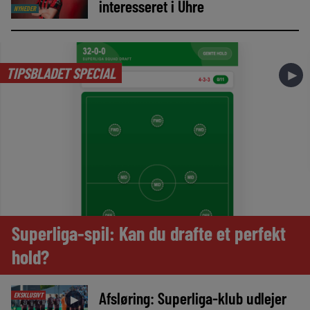
interesseret i Uhre
NYHEDER
TIPSBLADET SPECIAL
►
Superliga-spil: Kan du drafte et perfekt
hold?
Afsløring: Superliga-klub udlejer
EKSKLUSIVT
►