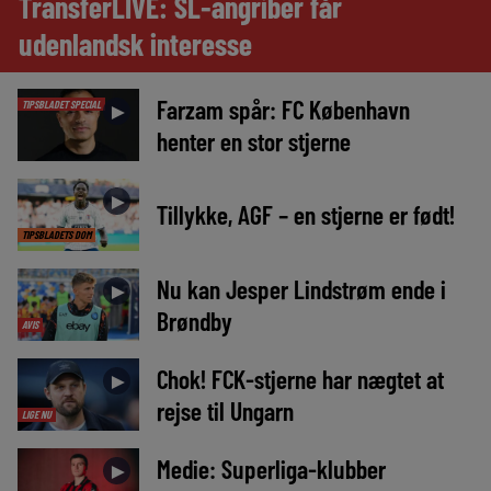
TransferLIVE: SL-angriber får
udenlandsk interesse
Farzam spår: FC København
TIPSBLADET SPECIAL
►
henter en stor stjerne
►
Tillykke, AGF – en stjerne er født!
TIPSBLADETS DOM
Nu kan Jesper Lindstrøm ende i
►
Brøndby
AVIS
Chok! FCK-stjerne har nægtet at
►
rejse til Ungarn
LIGE NU
Medie: Superliga-klubber
►