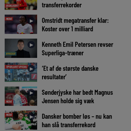
transferrekorder
EKSKLUSIVT
Omstridt megatransfer klar:
MEDIE
►
Koster over 1 milliard
Kenneth Emil Petersen revser
►
Superliga-træner
NYHEDER
‘Et af de største danske
TIPSBLADET SPECIAL
►
resultater’
Sønderjyske har bedt Magnus
►
Jensen holde sig væk
MEDIE
Dansker bomber løs – nu kan
MEDIE
►
han slå transferrekord