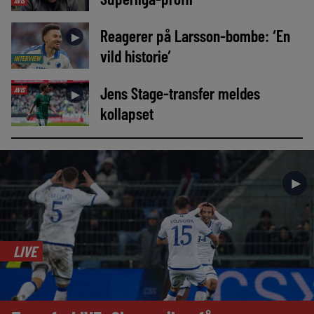
AVIS
Reagerer på Larsson-bombe: ‘En
►
vild historie’
INTERVIEW
Jens Stage-transfer meldes
AVIS
►
kollapset
►
LIVE