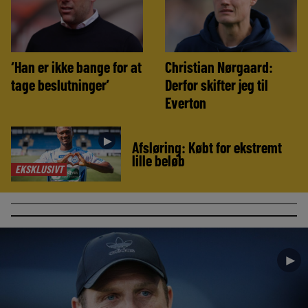
‘Han er ikke bange for at
Christian Nørgaard:
tage beslutninger’
Derfor skifter jeg til
Everton
►
Afsløring: Købt for ekstremt
lille beløb
EKSKLUSIVT
►