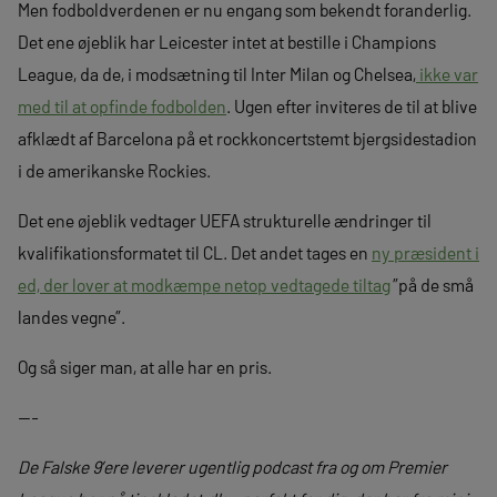
Men fodboldverdenen er nu engang som bekendt foranderlig.
Det ene øjeblik har Leicester intet at bestille i Champions
League, da de, i modsætning til Inter Milan og Chelsea,
ikke var
med til at opfinde fodbolden
. Ugen efter inviteres de til at blive
afklædt af Barcelona på et rockkoncertstemt bjergsidestadion
i de amerikanske Rockies.
Det ene øjeblik vedtager UEFA strukturelle ændringer til
kvalifikationsformatet til CL. Det andet tages en
ny præsident i
ed, der lover at modkæmpe netop vedtagede tiltag
”på de små
landes vegne”.
Og så siger man, at alle har en pris.
—-
De Falske 9’ere leverer ugentlig podcast fra og om Premier