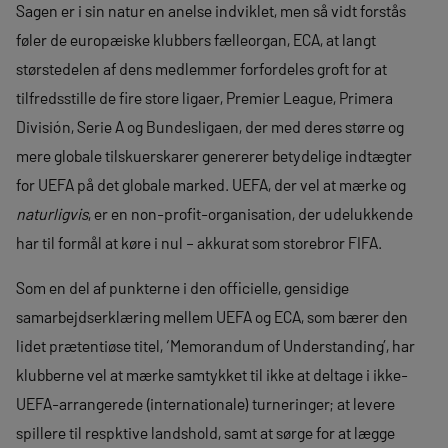
Sagen er i sin natur en anelse indviklet, men så vidt forstås
føler de europæiske klubbers fælleorgan, ECA, at langt
størstedelen af dens medlemmer forfordeles groft for at
tilfredsstille de fire store ligaer, Premier League, Primera
División, Serie A og Bundesligaen, der med deres større og
mere globale tilskuerskarer genererer betydelige indtægter
for UEFA på det globale marked. UEFA, der vel at mærke og
naturligvis
, er en non-profit-organisation, der udelukkende
har til formål at køre i nul – akkurat som storebror FIFA.
Som en del af punkterne i den officielle, gensidige
samarbejdserklæring mellem UEFA og ECA, som bærer den
lidet prætentiøse titel, ‘Memorandum of Understanding’, har
klubberne vel at mærke samtykket til ikke at deltage i ikke-
UEFA-arrangerede (internationale) turneringer; at levere
spillere til respktive landshold, samt at sørge for at lægge