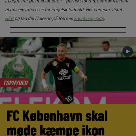
League her på tipsbladet.dk – perfekt for dig, der har fra mini
til massiv interesse for engelsk fodbold. Hør seneste afsnit
HER
og tag del i løjerne på 9’ernes
Facebook-side
.
►
TOPNYHED
FC København skal
møde kæmpe ikon