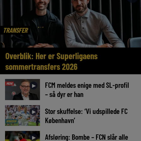
TRANSFER
Overblik: Her er Superligaens
sommertransfers 2026
FCM meldes enige med SL-profil
MEDIE
►
– så dyr er han
Stor skuffelse: ‘Vi udspillede FC
►
København’
NYHEDER
Afsløring: Bombe – FCN slår alle
►