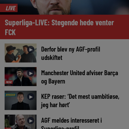
LIVE
Superliga-LIVE: Stegende hede venter
FCK
Derfor blev ny AGF-profil
►
udskiftet
Manchester United afviser Barça
►
og Bayern
MEDIE
KEP raser: ‘Det mest uambitiøse,
NYHEDER
►
jeg har hørt’
AGF meldes interesseret i
►
Superliga-profil