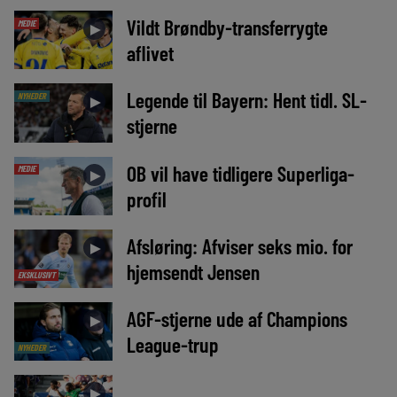
Vildt Brøndby-transferrygte
MEDIE
►
aflivet
Legende til Bayern: Hent tidl. SL-
NYHEDER
►
stjerne
OB vil have tidligere Superliga-
MEDIE
►
profil
Afsløring: Afviser seks mio. for
►
hjemsendt Jensen
EKSKLUSIVT
AGF-stjerne ude af Champions
►
League-trup
NYHEDER
►