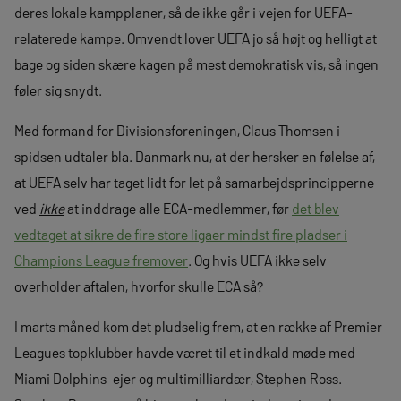
deres lokale kampplaner, så de ikke går i vejen for UEFA-
relaterede kampe. Omvendt lover UEFA jo så højt og helligt at
bage og siden skære kagen på mest demokratisk vis, så ingen
føler sig snydt.
Med formand for Divisionsforeningen, Claus Thomsen i
spidsen udtaler bla. Danmark nu, at der hersker en følelse af,
at UEFA selv har taget lidt for let på samarbejdsprincipperne
ved
ikke
at inddrage alle ECA-medlemmer, før
det blev
vedtaget at sikre de fire store ligaer mindst fire pladser i
Champions League fremover
. Og hvis UEFA ikke selv
overholder aftalen, hvorfor skulle ECA så?
I marts måned kom det pludselig frem, at en række af Premier
Leagues topklubber havde været til et indkald møde med
Miami Dolphins-ejer og multimilliardær, Stephen Ross.