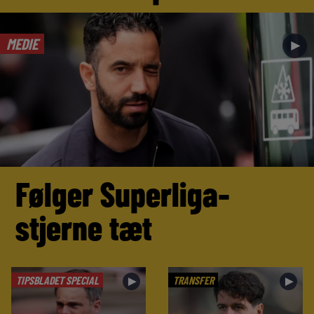
MEDIE
►
Følger Superliga-
stjerne tæt
TIPSBLADET SPECIAL
TRANSFER
►
►