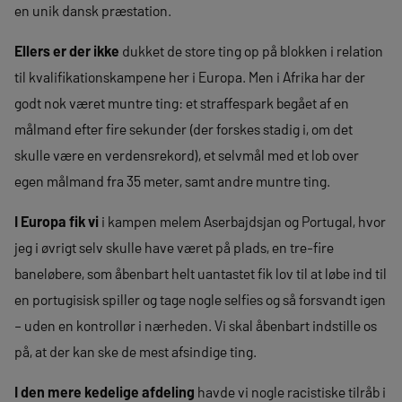
en unik dansk præstation.
Ellers er der ikke
dukket de store ting op på blokken i relation
til kvalifikationskampene her i Europa. Men i Afrika har der
godt nok været muntre ting: et straffespark begået af en
målmand efter fire sekunder (der forskes stadig i, om det
skulle være en verdensrekord), et selvmål med et lob over
egen målmand fra 35 meter, samt andre muntre ting.
I Europa fik vi
i kampen melem Aserbajdsjan og Portugal, hvor
jeg i øvrigt selv skulle have været på plads, en tre-fire
baneløbere, som åbenbart helt uantastet fik lov til at løbe ind til
en portugisisk spiller og tage nogle selfies og så forsvandt igen
– uden en kontrollør i nærheden. Vi skal åbenbart indstille os
på, at der kan ske de mest afsindige ting.
I den mere kedelige afdeling
havde vi nogle racistiske tilråb i