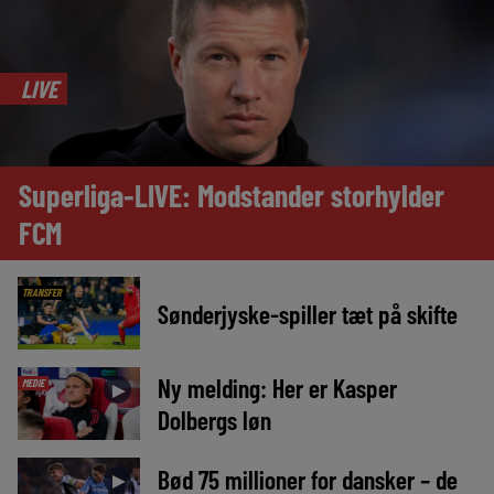
LIVE
Superliga-LIVE: Modstander storhylder
FCM
TRANSFER
Sønderjyske-spiller tæt på skifte
Ny melding: Her er Kasper
MEDIE
►
Dolbergs løn
Bød 75 millioner for dansker – de
►