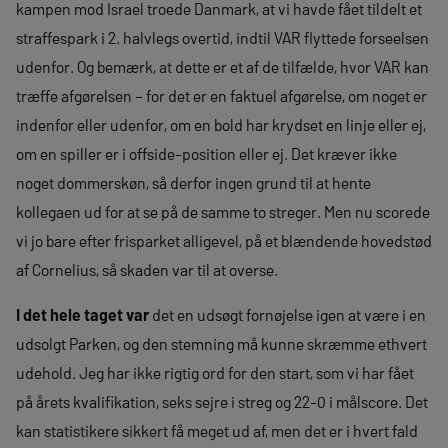
kampen mod Israel troede Danmark, at vi havde fået tildelt et
straffespark i 2. halvlegs overtid, indtil VAR flyttede forseelsen
udenfor. Og bemærk, at dette er et af de tilfælde, hvor VAR kan
træffe afgørelsen – for det er en faktuel afgørelse, om noget er
indenfor eller udenfor, om en bold har krydset en linje eller ej,
om en spiller er i offside-position eller ej. Det kræver ikke
noget dommerskøn, så derfor ingen grund til at hente
kollegaen ud for at se på de samme to streger. Men nu scorede
vi jo bare efter frisparket alligevel, på et blændende hovedstød
af Cornelius, så skaden var til at overse.
I det hele taget var
det en udsøgt fornøjelse igen at være i en
udsolgt Parken, og den stemning må kunne skræmme ethvert
udehold. Jeg har ikke rigtig ord for den start, som vi har fået
på årets kvalifikation, seks sejre i streg og 22-0 i målscore. Det
kan statistikere sikkert få meget ud af, men det er i hvert fald