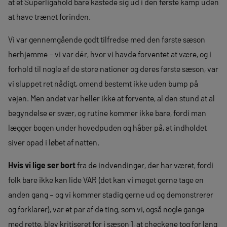
at et Superligahold bare kastede sig ud i den første kamp uden
at have trænet forinden.
Vi var gennemgående godt tilfredse med den første sæson
herhjemme – vi var dér, hvor vi havde forventet at være, og i
forhold til nogle af de store nationer og deres første sæson, var
vi sluppet ret nådigt, omend bestemt ikke uden bump på
vejen. Men andet var heller ikke at forvente, al den stund at al
begyndelse er svær, og rutine kommer ikke bare, fordi man
lægger bogen under hovedpuden og håber på, at indholdet
siver opad i løbet af natten.
Hvis vi lige ser bort
fra de indvendinger, der har været, fordi
folk bare ikke kan lide VAR (det kan vi meget gerne tage en
anden gang – og vi kommer stadig gerne ud og demonstrerer
og forklarer), var et par af de ting, som vi, også nogle gange
med rette, blev kritiseret for i sæson 1, at checkene tog for lang