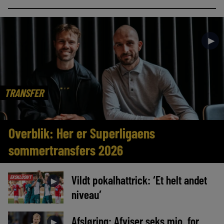
►
TRANSFER
Overblik: Her er Superligaens
sommertransfers 2026
Vildt pokalhattrick: ‘Et helt andet
EKSKLUSIVT
►
niveau’
Afsløring: Afviser seks mio. for
►