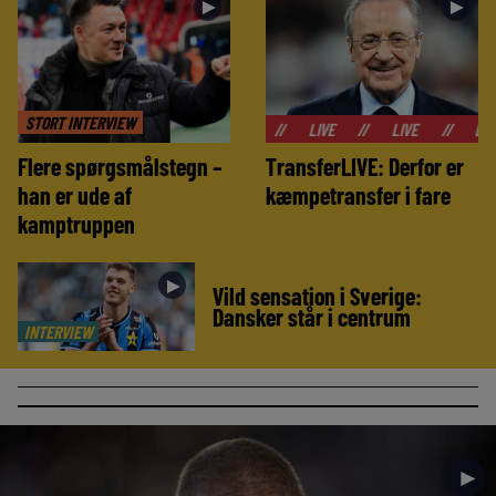
►
►
STORT INTERVIEW
//
LIVE
//
LIVE
//
LIVE
//
Flere spørgsmålstegn –
TransferLIVE: Derfor er
han er ude af
kæmpetransfer i fare
kamptruppen
►
Vild sensation i Sverige:
Dansker står i centrum
INTERVIEW
►