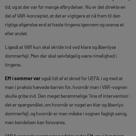
tid, og at der var for mange afbrydelser. Nu er det direkte en
del af VAR-konceptet, at det er vigtigere at nå frem til den
rigtige afgørelse end at haste tingene igennem og overse et
eller andet.
Ligeså at VAR kun skal skride ind ved klare og åbenlyse
dommerfejl. Men der skal selvfølgelig være rimelighed i
tingene.
EM i sommer var
også lidt af et skred for UEFA, i og med at
man i praksis hævede barren for, hvornår man i VAR-vognen
skulle gribe ind. Den meget berømmelige ‘line of intervention’:
det er spørgsmålet, om hvornår er noget en klar og åbenlys
dommerfejl, og hvornår er man måske i vognen fagligt uenig,
men kendelsen kan forsvares.
VAR fungerede noget nær perfekt under EM, og vi har taget