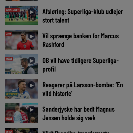
Afsløring: Superliga-klub udlejer
EKSKLUSIVT
►
stort talent
Vil sprænge banken for Marcus
AVIS
►
Rashford
OB vil have tidligere Superliga-
MEDIE
►
profil
Reagerer på Larsson-bombe: ‘En
►
vild historie’
INTERVIEW
Sønderjyske har bedt Magnus
►
Jensen holde sig væk
MEDIE
MEDIE