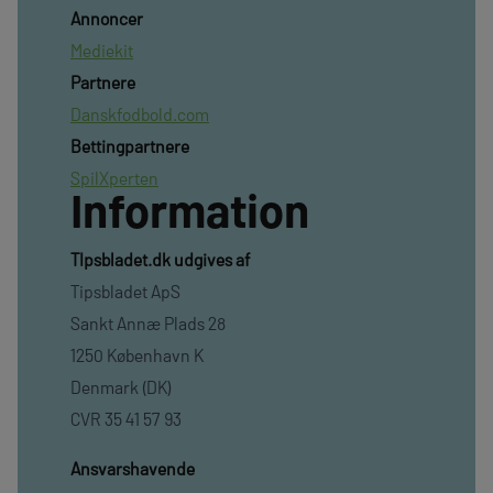
Annoncer
Mediekit
Partnere
Danskfodbold.com
Bettingpartnere
SpilXperten
Information
TIpsbladet.dk udgives af
Tipsbladet ApS
Sankt Annæ Plads 28
1250 København K
Denmark (DK)
CVR 35 41 57 93
Ansvarshavende