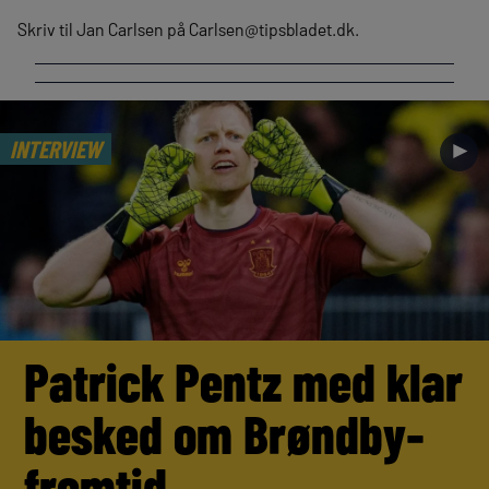
Skriv til Jan Carlsen på
Carlsen@tipsbladet.dk
.
INTERVIEW
►
Patrick Pentz med klar
besked om Brøndby-
fremtid