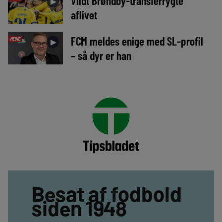
Vildt Brøndby-transferrygte
►
aflivet
FCM meldes enige med SL-profil
MEDIE
►
– så dyr er han
Besat af fodbold
siden 1948