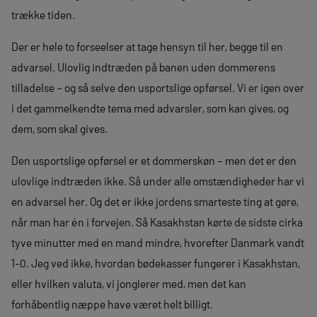
trække tiden.
Der er hele to forseelser at tage hensyn til her, begge til en
advarsel. Ulovlig indtræden på banen uden dommerens
tilladelse – og så selve den usportslige opførsel. Vi er igen over
i det gammelkendte tema med advarsler, som kan gives, og
dem, som skal gives.
Den usportslige opførsel er et dommerskøn – men det er den
ulovlige indtræden ikke. Så under alle omstændigheder har vi
en advarsel her. Og det er ikke jordens smarteste ting at gøre,
når man har én i forvejen. Så Kasakhstan kørte de sidste cirka
tyve minutter med en mand mindre, hvorefter Danmark vandt
1-0. Jeg ved ikke, hvordan bødekasser fungerer i Kasakhstan,
eller hvilken valuta, vi jonglerer med, men det kan
forhåbentlig næppe have været helt billigt.