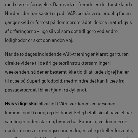
med største fornøjelse. Danmark er fremdeles det første land i
Norden, der har kastet sig ud i VAR, og når vi nu endelig for en
gangs skyld er forrest på dommerområdet, deler vi naturligvis
af erfaringerne – lige så vel som det tidligere ved andre
lejligheder er sket den anden vej.
Når de to dages indledende VAR-træning er klaret, går turen
direkte videre til de årlige teoriinstruktørsamlinger i
weekenden, så der er bestemt ikke tid til at kede sig (ej heller
til at se på Superligafodbold, medmindre det kan fikses fra
passagersædet i bilen hjem fra Jylland).
Hvis vi lige skal
blive lidt i VAR-verdenen, er sæsonen
kommet godt i gang, og det har virkelig betalt sig at have et par
samlinger inden starten, hvor vi har kunnet give dommerne
nogle intensive træningsseancer. Ingen ville jo heller forvente,