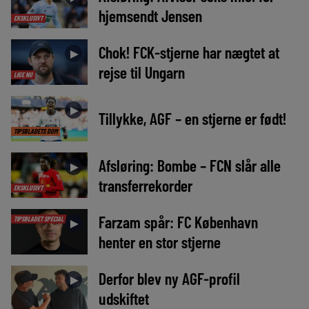
hjemsendt Jensen
EKSKLUSIVT
Chok! FCK-stjerne har nægtet at
►
rejse til Ungarn
LIGE NU
►
Tillykke, AGF – en stjerne er født!
TIPSBLADETS DOM
Afsløring: Bombe – FCN slår alle
►
transferrekorder
EKSKLUSIVT
Farzam spår: FC København
TIPSBLADET SPECIAL
►
henter en stor stjerne
Derfor blev ny AGF-profil
►
udskiftet