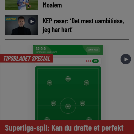
Moalem
KEP raser: ‘Det mest uambitiøse,
NYHEDER
►
jeg har hørt’
TIPSBLADET SPECIAL
►
Superliga-spil: Kan du drafte et perfekt