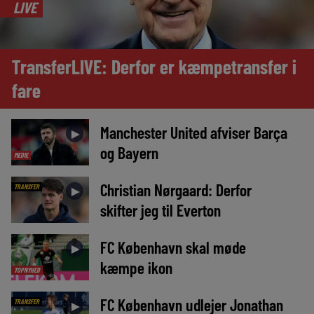
LIVE
TransferLIVE: Derfor er kæmpetransfer i
fare
Manchester United afviser Barça
►
og Bayern
MEDIE
Christian Nørgaard: Derfor
TRANSFER
►
skifter jeg til Everton
FC København skal møde
►
kæmpe ikon
TOPNYHED
FC København udlejer Jonathan
TRANSFER
►