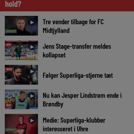
hold?
Tre vender tilbage for FC
►
Midtjylland
NYHEDER
Jens Stage-transfer meldes
AVIS
►
kollapset
MEDIE
►
Følger Superliga-stjerne tæt
Nu kan Jesper Lindstrøm ende i
►
Brøndby
AVIS
Medie: Superliga-klubber
►
interesseret i Uhre
NYHEDER