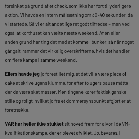
forsinket på grund af et check, som ikke har ført til yderligere
aktion. Vi havde en intern målsætning om 30-40 sekunder, da
vi startede. Så vi er alt andet lige ret godt tilfredse – men ved
også, at korthuset kan vælte næste weekend. Af en eller
anden grund har ting det med at komme i bunker, så når noget
går galt, rammer det virkelig overskrifterne, hvis det handler
om flere kampe i samme weekend.
Ellers havde jeg
jo forestillet mig, at det ville være piece of
cake at skrive ugens klumme, for efter to ugers pause måtte
der da være sket masser. Men tingene kører faktisk ganske
stille og roligt, hvilket jo fra et dommersynspunkt afgjort er at
foretrække.
VAR har heller ikke stukket
sit hoved frem for alvor i de VM-
kvalifikationskampe, der er blevet afviklet. Jo, bevares, i