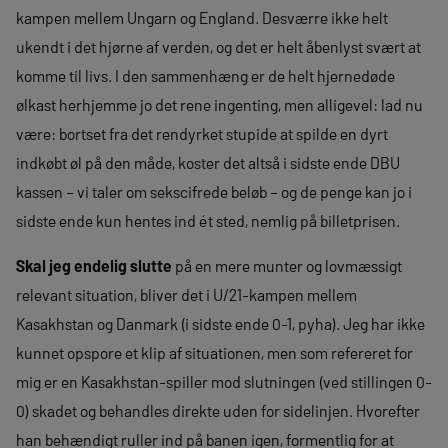
kampen mellem Ungarn og England. Desværre ikke helt
ukendt i det hjørne af verden, og det er helt åbenlyst svært at
komme til livs. I den sammenhæng er de helt hjernedøde
ølkast herhjemme jo det rene ingenting, men alligevel: lad nu
være: bortset fra det rendyrket stupide at spilde en dyrt
indkøbt øl på den måde, koster det altså i sidste ende DBU
kassen – vi taler om sekscifrede beløb – og de penge kan jo i
sidste ende kun hentes ind ét sted, nemlig på billetprisen.
Skal jeg endelig slutte
på en mere munter og lovmæssigt
relevant situation, bliver det i U/21-kampen mellem
Kasakhstan og Danmark (i sidste ende 0-1, pyha). Jeg har ikke
kunnet opspore et klip af situationen, men som refereret for
mig er en Kasakhstan-spiller mod slutningen (ved stillingen 0-
0) skadet og behandles direkte uden for sidelinjen. Hvorefter
han behændigt ruller ind på banen igen, formentlig for at