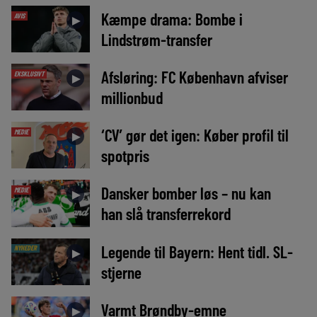
Kæmpe drama: Bombe i
AVIS
►
Lindstrøm-transfer
Afsløring: FC København afviser
EKSKLUSIVT
►
millionbud
‘CV’ gør det igen: Køber profil til
MEDIE
►
spotpris
Dansker bomber løs – nu kan
MEDIE
►
han slå transferrekord
Legende til Bayern: Hent tidl. SL-
NYHEDER
►
stjerne
Varmt Brøndby-emne
►