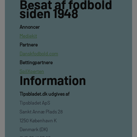
Besat af fodbold
siden 1948
Annoncer
Mediekit
Partnere
Danskfodbold.com
Bettingpartnere
SpilXperten
Information
TIpsbladet.dk udgives af
Tipsbladet ApS
Sankt Annæ Plads 28
1250 København K
Denmark (DK)