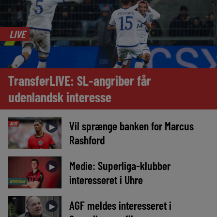
LIVE
TransferLIVE: SL-angriber får
udenlandsk interesse
Vil sprænge banken for Marcus
AVIS
►
Rashford
Medie: Superliga-klubber
►
interesseret i Uhre
NYHEDER
AGF meldes interesseret i
►