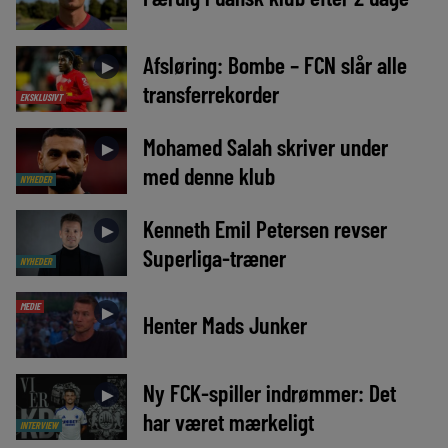
Afsløring: Bombe – FCN slår alle
►
transferrekorder
EKSKLUSIVT
Mohamed Salah skriver under
►
med denne klub
NYHEDER
Kenneth Emil Petersen revser
►
Superliga-træner
NYHEDER
MEDIE
►
Henter Mads Junker
Ny FCK-spiller indrømmer: Det
►
har været mærkeligt
INTERVIEW