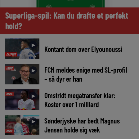
Superliga-spil: Kan du drafte et perfekt
hold?
►
Kontant dom over Elyounoussi
EKSPERT
FCM meldes enige med SL-profil
MEDIE
►
– så dyr er han
Omstridt megatransfer klar:
MEDIE
►
Koster over 1 milliard
Sønderjyske har bedt Magnus
►
Jensen holde sig væk
MEDIE