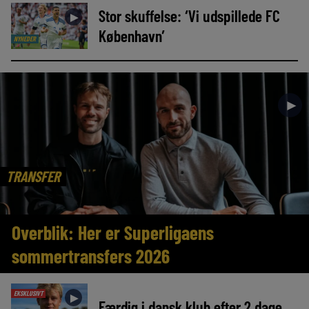
Stor skuffelse: ‘Vi udspillede FC
►
København’
NYHEDER
►
TRANSFER
Overblik: Her er Superligaens
sommertransfers 2026
EKSKLUSIVT
►
Færdig i dansk klub efter 2 dage