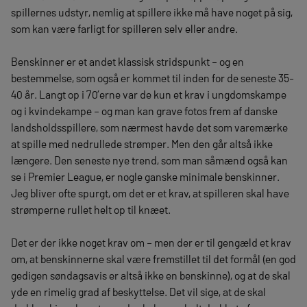
spillernes udstyr, nemlig at spillere ikke må have noget på sig,
som kan være farligt for spilleren selv eller andre.
Benskinner er et andet klassisk stridspunkt – og en
bestemmelse, som også er kommet til inden for de seneste 35-
40 år. Langt op i 70’erne var de kun et krav i ungdomskampe
og i kvindekampe – og man kan grave fotos frem af danske
landsholdsspillere, som nærmest havde det som varemærke
at spille med nedrullede strømper. Men den går altså ikke
længere. Den seneste nye trend, som man såmænd også kan
se i Premier League, er nogle ganske minimale benskinner.
Jeg bliver ofte spurgt, om det er et krav, at spilleren skal have
strømperne rullet helt op til knæet.
Det er der ikke noget krav om – men der er til gengæld et krav
om, at benskinnerne skal være fremstillet til det formål (en god
gedigen søndagsavis er altså ikke en benskinne), og at de skal
yde en rimelig grad af beskyttelse. Det vil sige, at de skal