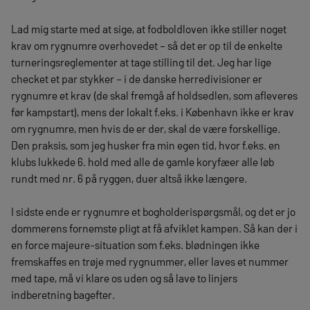
Lad mig starte med at sige, at fodboldloven ikke stiller noget
krav om rygnumre overhovedet – så det er op til de enkelte
turneringsreglementer at tage stilling til det. Jeg har lige
checket et par stykker – i de danske herredivisioner er
rygnumre et krav (de skal fremgå af holdsedlen, som afleveres
før kampstart), mens der lokalt f.eks. i København ikke er krav
om rygnumre, men hvis de er der, skal de være forskellige.
Den praksis, som jeg husker fra min egen tid, hvor f.eks. en
klubs lukkede 6. hold med alle de gamle koryfæer alle løb
rundt med nr. 6 på ryggen, duer altså ikke længere.
I sidste ende er rygnumre et bogholderispørgsmål, og det er jo
dommerens fornemste pligt at få afviklet kampen. Så kan der i
en force majeure-situation som f.eks. blødningen ikke
fremskaffes en trøje med rygnummer, eller laves et nummer
med tape, må vi klare os uden og så lave to linjers
indberetning bagefter.