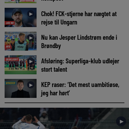
Chok! FCK-stjerne har nægtet at
►
rejse til Ungarn
LIGE NU
Nu kan Jesper Lindstrøm ende i
►
Brøndby
AVIS
Afsløring: Superliga-klub udlejer
EKSKLUSIVT
►
stort talent
KEP raser: ‘Det mest uambitiøse,
NYHEDER
►
jeg har hørt’
►