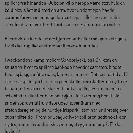
spillere fra hinanden. Jubelen ville næppe være stor, hvis en
bold blev slået ind med en arm, hvor undertrøjen havde
samme farve som modspillernes trøje – eller hvis en mulig
offside blev fejlvurderet, fordi spillerne så ens ud fra siden.
Eller hvis en kendelse om hjørnespark eller målspark gik galt,
fordi de to spilleres strømper lignede hinanden.
I weekendens kamp mellem SønderjyskE og FCN kom en
situation, hvor to spillere bankede hovedet sammen, blodet
flød, og begge måtte ud og lappes sammen. Det tog lidt tid at få
den ene spiller på banen, og der skulle fremskaffes en ny trøje
til ham, eftersom det ikke er tilladt at spille, hvis man enten
selv bløder eller har blod på trøjen. Det fører mig hen til det
andet spørgsmål fra sidste uges læser (ham med
afstandsreglen og de hurtige frispark), som har undret sig over
et par tilfælde i Premier League, hvor spilleren godt nok fik en
ny trøje, men hvor der ikke var noget rygnummer på. Er det
lovligt ?