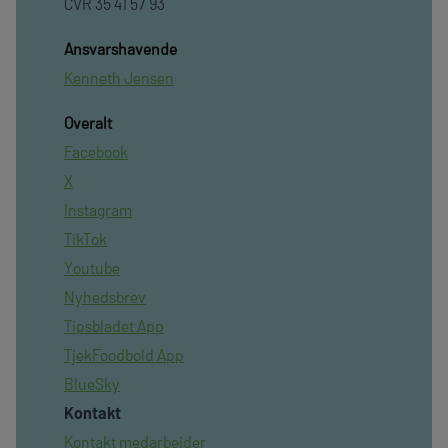
CVR 35 41 57 93
Ansvarshavende
Kenneth Jensen
Overalt
Facebook
X
Instagram
TikTok
Youtube
Nyhedsbrev
Tipsbladet App
TjekFoodbold App
BlueSky
Kontakt
Kontakt medarbejder