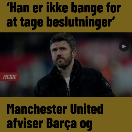
‘Han er ikke bange for
at tage beslutninger’
►
MEDIE
Manchester United
afviser Barça og