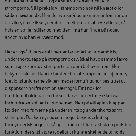
dække skinnebenet – og de skal være helt dækket af
strømperne. Så i praksis vil strømperne nok nå knæet eller
sådan næsten da. Men de nye ’små’ benskinner er hamrende
ulovlige, da de ikke yder den rimelige grad af beskyttelse, så
hvis en spiller stiller op med dem, må han finde på noget
andet, hvis han vil være med.
Der er også diverse raffinementer omkring undershirts,
undershorts, tape på stømperne osv. (skal have samme farve
som trøje / shorts / stømper) men dem behøver man ikke
bekymre sig om i langt størstedelen af kampene herhjemme,
idet lokalunionerne sikkert meget fornuftigt har besluttet at
dispensere herfra som en særregel. Fint nok for
breddefodbolden, at en forkert farve undertrøje ikke skal
forhindre en spiller i at være med. Men på eliteplan klapper
fælden med farverne på undershirts og undershorts samt
strømper. Det kan synes som noget besynderligt og
formynderisk noget at gå op i – men det har faktisk en praktisk
funktion: det skal være tydeligt at kunne skelne de to holds