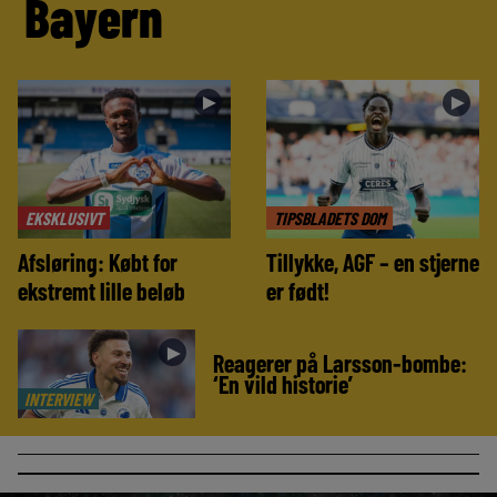
Bayern
►
►
EKSKLUSIVT
TIPSBLADETS DOM
Afsløring: Købt for
Tillykke, AGF – en stjerne
ekstremt lille beløb
er født!
►
Reagerer på Larsson-bombe:
‘En vild historie’
INTERVIEW