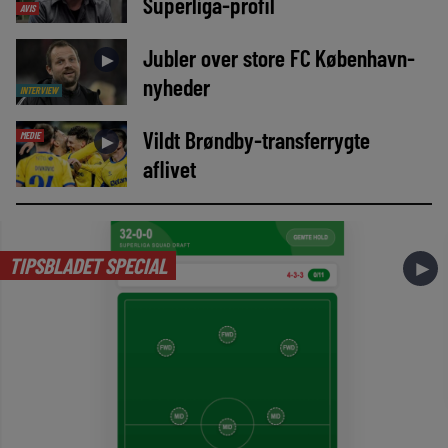
Superliga-profil
AVIS
Jubler over store FC København-
►
nyheder
INTERVIEW
Vildt Brøndby-transferrygte
MEDIE
►
aflivet
TIPSBLADET SPECIAL
►