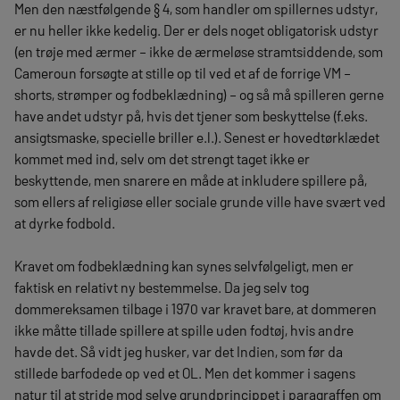
Men den næstfølgende § 4, som handler om spillernes udstyr,
er nu heller ikke kedelig. Der er dels noget obligatorisk udstyr
(en trøje med ærmer – ikke de ærmeløse stramtsiddende, som
Cameroun forsøgte at stille op til ved et af de forrige VM –
shorts, strømper og fodbeklædning) – og så må spilleren gerne
have andet udstyr på, hvis det tjener som beskyttelse (f.eks.
ansigtsmaske, specielle briller e.l.). Senest er hovedtørklædet
kommet med ind, selv om det strengt taget ikke er
beskyttende, men snarere en måde at inkludere spillere på,
som ellers af religiøse eller sociale grunde ville have svært ved
at dyrke fodbold.
Kravet om fodbeklædning kan synes selvfølgeligt, men er
faktisk en relativt ny bestemmelse. Da jeg selv tog
dommereksamen tilbage i 1970 var kravet bare, at dommeren
ikke måtte tillade spillere at spille uden fodtøj, hvis andre
havde det. Så vidt jeg husker, var det Indien, som før da
stillede barfodede op ved et OL. Men det kommer i sagens
natur til at stride mod selve grundprincippet i paragraffen om