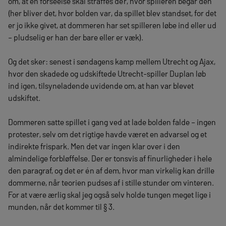
om, at en forseelse skal straffes dér, hvor spilleren begår den
(her bliver det, hvor bolden var, da spillet blev standset, for det
er jo ikke givet, at dommeren har set spilleren løbe ind eller ud
– pludselig er han der bare eller er væk).
Og det sker: senest i søndagens kamp mellem Utrecht og Ajax,
hvor den skadede og udskiftede Utrecht-spiller Duplan løb
ind igen, tilsyneladende uvidende om, at han var blevet
udskiftet.
Dommeren satte spillet i gang ved at lade bolden falde – ingen
protester, selv om det rigtige havde været en advarsel og et
indirekte frispark. Men det var ingen klar over i den
almindelige forbløffelse. Der er tonsvis af finurligheder i hele
den paragraf, og det er én af dem, hvor man virkelig kan drille
dommerne, når teorien pudses af i stille stunder om vinteren.
For at være ærlig skal jeg også selv holde tungen meget lige i
munden, når det kommer til § 3.