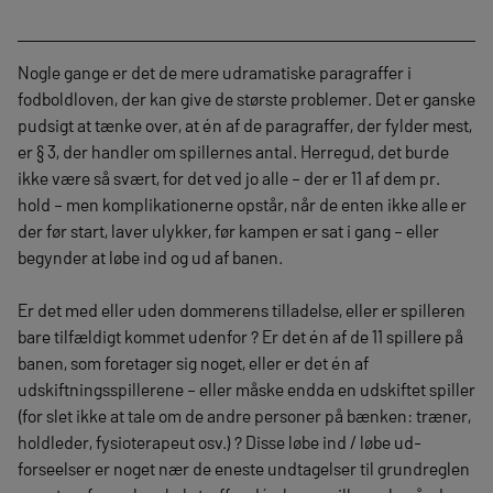
Nogle gange er det de mere udramatiske paragraffer i
fodboldloven, der kan give de største problemer. Det er ganske
pudsigt at tænke over, at én af de paragraffer, der fylder mest,
er § 3, der handler om spillernes antal. Herregud, det burde
ikke være så svært, for det ved jo alle – der er 11 af dem pr.
hold – men komplikationerne opstår, når de enten ikke alle er
der før start, laver ulykker, før kampen er sat i gang – eller
begynder at løbe ind og ud af banen.
Er det med eller uden dommerens tilladelse, eller er spilleren
bare tilfældigt kommet udenfor ? Er det én af de 11 spillere på
banen, som foretager sig noget, eller er det én af
udskiftningsspillerene – eller måske endda en udskiftet spiller
(for slet ikke at tale om de andre personer på bænken: træner,
holdleder, fysioterapeut osv.) ? Disse løbe ind / løbe ud-
forseelser er noget nær de eneste undtagelser til grundreglen