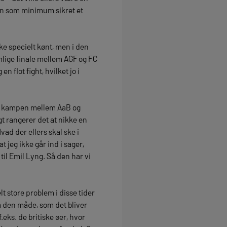
han som minimum sikret et
ke specielt kønt, men i den
lige finale mellem AGF og FC
 flot fight, hvilket jo i
til kampen mellem AaB og
gt rangerer det at nikke en
vad der ellers skal ske i
 jeg ikke går ind i sager,
til Emil Lyng. Så den har vi
t store problem i disse tider
på den måde, som det bliver
.eks. de britiske øer, hvor