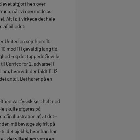
blevet afgjort hen over
ærmen, når vi nærmede os
. Alt i alt virkede det hele
 af billedet.
r United en sejr hjem 10
10 mod 11 i gevaldig lang tid,
ighed -og det toppede Sevilla
l Carrico for 2. advarsel i
 om, hvorvidt der faldt 11, 12
 det antal. Det hører på en
hen var fysisk kørt helt ned
ele skulle afgøres på
fin illustration af, at det –
anden må bevæge sig frit på
til det øjeblik, hvor han har
e – det ville ellers være en