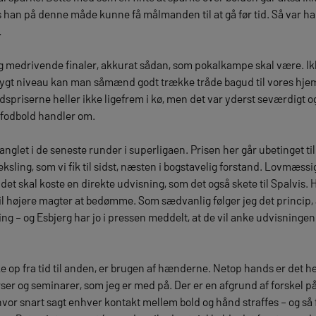
vis han på denne måde kunne få målmanden til at gå før tid. Så var 
…
lig medrivende finaler, akkurat sådan, som pokalkampe skal være. Ik
mygt niveau kan man såmænd godt trække tråde bagud til vores hjem
riserne heller ikke ligefrem i kø, men det var yderst seværdigt og en
alfodbold handler om.
manglet i de seneste runder i superligaen. Prisen her går ubetinget 
sling, som vi fik til sidst, næsten i bogstavelig forstand. Lovmæssi
å det skal koste en direkte udvisning, som det også skete til Spalvis. H
til højere magter at bedømme. Som sædvanlig følger jeg det princip, at
g – og Esbjerg har jo i pressen meddelt, at de vil anke udvisningen 
op fra tid til anden, er brugen af hænderne. Netop hands er det hel
rser og seminarer, som jeg er med på. Der er en afgrund af forskel 
 hvor snart sagt enhver kontakt mellem bold og hånd straffes – og så f