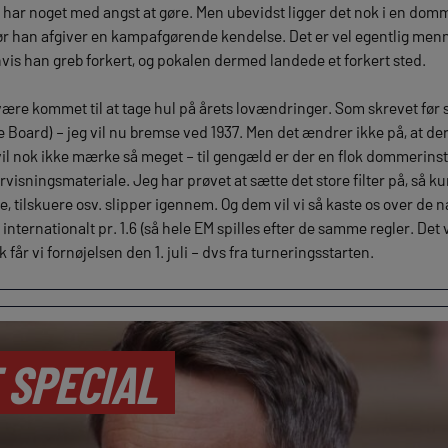
 har noget med angst at gøre. Men ubevidst ligger det nok i en domme
 før han afgiver en kampafgørende kendelse. Det er vel egentlig men
 hvis han greb forkert, og pokalen dermed landede et forkert sted.
re kommet til at tage hul på årets lovændringer. Som skrevet før st
he Board) – jeg vil nu bremse ved 1937. Men det ændrer ikke på, at der
vil nok ikke mærke så meget – til gengæld er der en flok dommerinst
isningsmateriale. Jeg har prøvet at sætte det store filter på, så k
re, tilskuere osv. slipper igennem. Og dem vil vi så kaste os over d
nternationalt pr. 1.6 (så hele EM spilles efter de samme regler. Det v
får vi fornøjelsen den 1. juli – dvs fra turneringsstarten.
 SPECIAL