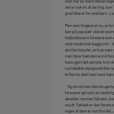
man har en mere liberal tilgan
det er nok én af de ting, som
grad ikke er for små børn. La
Men som tingene er nu, er kri
kan på populær-dansk oversætt
fodboldlovens forstand som e
med medicinsk baggrund – det
det Det betyder, at hvis man 
man fører hænderne ind foran 
have gjort det samme, hvis d
nyindkøbte designerbriller o
brillerne, skal man have hænde
Og så må man ikke bruge hænd
forsvarer gå ned i en tackl
derefter rammer hånden, kost
snydt. Faktisk er den første
ingen af dem er sort/hvide). 