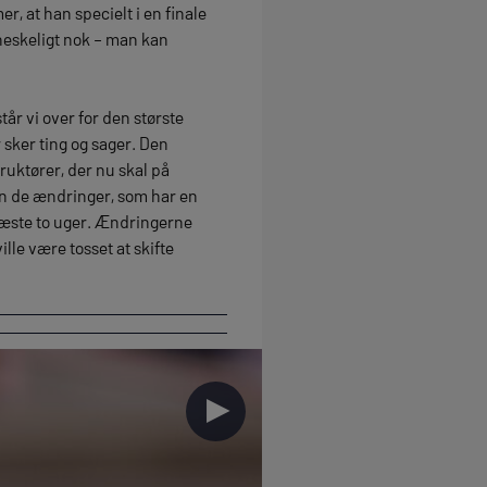
r, at han specielt i en finale
neskeligt nok – man kan
år vi over for den største
 sker ting og sager. Den
ruktører, der nu skal på
un de ændringer, som har en
e næste to uger. Ændringerne
ille være tosset at skifte
►