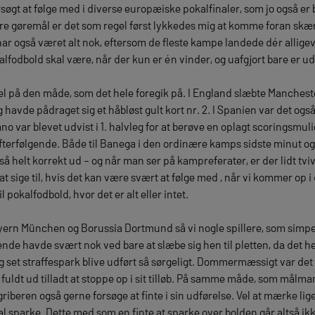
rsøgt at følge med i diverse europæiske pokalfinaler, som jo også er 
e gøremål er det som regel først lykkedes mig at komme foran sk
ar også været alt nok, eftersom de fleste kampe landede dér alligevel
fodbold skal være, når der kun er én vinder, og uafgjort bare er ude
 på den måde, som det hele foregik på. I England slæbte Mancheste
g havde pådraget sig et håbløst gult kort nr. 2. I Spanien var det også 
o var blevet udvist i 1. halvleg for at berøve en oplagt scoringsmul
terfølgende. Både til Banega i den ordinære kamps sidste minut og ti
så helt korrekt ud – og når man ser på kampreferater, er der lidt tvivl
 at sige til, hvis det kan være svært at følge med , når vi kommer op i
pokalfodbold, hvor det er alt eller intet.
rn München og Borussia Dortmund så vi nogle spillere, som simpelt
 ende havde svært nok ved bare at slæbe sig hen til pletten, da det h
 set straffespark blive udført så sørgeligt. Dommermæssigt var det en 
fuldt ud tilladt at stoppe op i sit tilløb. På samme måde, som målm
riberen også gerne forsøge at finte i sin udførelse. Vel at mærke lige 
al sparke. Dette med som en finte at sparke over bolden går altså ikk