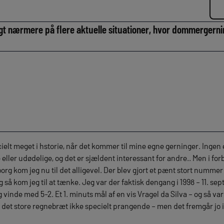
igt nærmere på flere aktuelle situationer, hvor dommergern
ielt meget i hstorie, når det kommer til mine egne gerninger. Ingen
eller udødelige, og det er sjældent interessant for andre.. Men i 
 kom jeg nu til det alligevel. Der blev gjort et pænt stort nummer u
 Og så kom jeg til at tænke. Jeg var der faktisk dengang i 1998 – 11. s
g vinde med 5-2. Et 1. minuts mål af en vis Vragel da Silva – og så var 
 det store regnebræt ikke specielt prangende – men det fremgår jo i