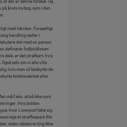
), at der er denne forskel. Og
n på årets lovbog, som i den
er.
ætligt med hånden. Forsætligt
ssig handling tæller i
diskutere det med en person
an definerer fodboldloven
 dele, er det strafbart, hvis
Også selv om vi alle ville
ig, hvis man vil beskytte de
eskytte klokkeværket eller
an må f.eks. altså ikke som
etninger. Hvis bolden
pe, hvor Liverpool følte sig
verveje et straffespark (for
aler, siden sådanne ting ikke