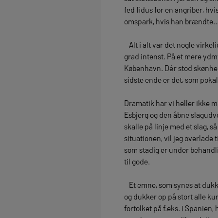
fed fidus for en angriber, h
omspark, hvis han brændte
Alt i alt var det nogle virke
grad intenst. På et mere yd
København. Dér stod skønhedsp
sidste ende er det, som pok
Dramatik har vi heller ikke 
Esbjerg og den åbne slagudvek
skalle på linje med et slag, s
situationen, vil jeg overlade 
som stadig er under behandlin
til gode.
Et emne, som synes at dukke 
og dukker op på stort alle ku
fortolket på f.eks. i Spanien,