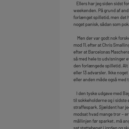
Ellers har jeg siden sidst fo
weekenden. På grund af andr
forlænget spilletid, men det h
noget panisk, sådan som pokal
Men der var godt nok forskel
mod 11, efter at Chris Smallin
efter at Barcelonas Mascheran
så med hele to udvisninger ef
den forlængede spilletid. Alt 
eller 13 advarsler. Ikke noget
eller anden måde også med til 
I den tyske udgave med Baye
til sokkeholderne og i sidste
straffespark. Sjældent har jeg
modsat hvad mange tror – er 
mållinjen før sparket , må ang
sat støttebenet i jorden og sk