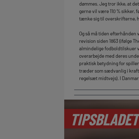
dømmes. Jeg tror ikke, at det
gerne vil være 110 % sikker,
tænke sig til overskrifterne,
Og så må tiden efterhånden væ
revision siden 1863 (ifølge T
almindelige fodboldtilskuer 
overarbejde med deres underv
praktisk betydning for spille
træder som sædvanlig i kraft i
regelsæt midtvejs). I Danmark 
TIPSBLADET