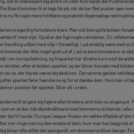
g. Det er interessant (og andre vil uden tvivl kalde det frustrerende
 The Board kommer til at tage fat på, når de har fået pusten igen ove
d os nu få nogle mere holdbare og praktisk tilgængelige retningslinj
terierne egentlig forholdsvis klare. Man må ikke spille bolden fors
es til ’med vilje’. Og så er der lige nogle udvidelser. En refleksmæ
n handling udført med vilje / forsætligt. Lad endelig være med at 
 kommer der ikke noget godt ud af. Lad os bare konstarere, at såd
står i en muropdækning, og frisparket har direkte kurs mod de ædlere
skridtet, efter at bolden sparket, og der bliver kontakt med bolden. 
et var os, der havde været skydeskiven. Det samme gælder selvfølgel
g efter sparket fører hænderne op for at dække dem. Hvis man vil b
rne i position før sparket. Så er alt i orden.
erne til at gøre sig højere eller bredere, end man nu engang er. M
ing som en anden håndboldmålmand med lemmerne strittende i alle r
er det.Vi havde i Europa League-finalen en række tilfælde af den ty
 efter min ringe mening den eneste af dem, hvor man kan begynde at o
Jeg bliver ofte stillet det spørgsmål, om dommerne bliver bange i fin