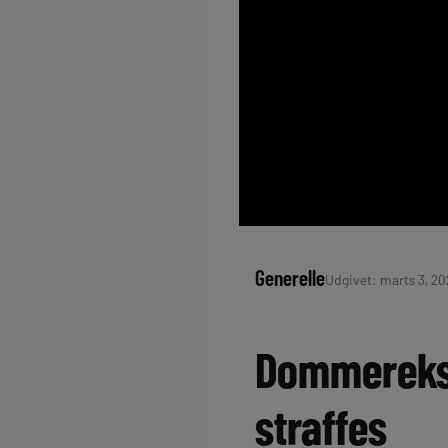
Generelle
Udgivet: marts 3, 20
Dommerekspe
straffes