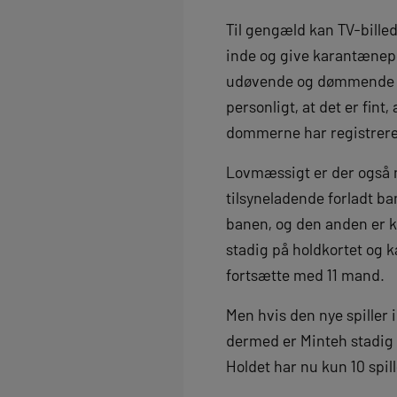
Til gengæld kan TV-bille
inde og give karantænepoi
udøvende og dømmende mag
personligt, at det er fint
dommerne har registreret 
Lovmæssigt er der også no
tilsyneladende forladt ban
banen, og den anden er k
stadig på holdkortet og 
fortsætte med 11 mand.
Men hvis den nye spiller 
dermed er Minteh stadig 
Holdet har nu kun 10 spil