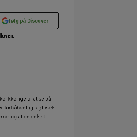
følg på Discover
dloven.
 ikke lige til at se på
er forhåbentlig lagt væk
rne, og at en enkelt