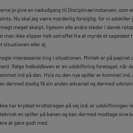
derne jo give en nødudgang til Disciplinærinstansen, som 
nts. Nu skal jeg være morderlig forsigtig, for vi adskiller 
t meget skarpt, ligesom alle andre steder i dansk retsp
, at man ikke slipper helt ustraffet fra at myrde et sagesløst
situationen eller ej.
gle interessante ting i situationen. Minteh er på papiret 
en). Ifølge fodboldloven er en udskiftning foretaget, når de
ommet ind på den. Hvis nu den nye spiller er kommet ind, e
kan dermed stadig få sin anden advarsel og dermed udvisn
ikke har krydset kridtstregen på vej ind, er udskiftningen i
teknisk en spiller på banen og kan dermed modtage sine ko
lere at gøre godt med.