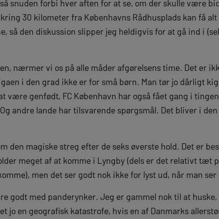
så snuden forbi hver aften for at se, om der skulle være bid.
mkring 30 kilometer fra Københavns Rådhusplads kan få alt
, så den diskussion slipper jeg heldigvis for at gå ind i (s
en, nærmer vi os på alle måder afgørelsens time. Det er i
igaen i den grad ikke er for små børn. Man tør jo dårligt kig
 være genfødt, FC København har også fået gang i tingene,
Og andre lande har tilsvarende spørgsmål. Det bliver i den 
m den magiske streg efter de seks øverste hold. Det er be
lder meget af at komme i Lyngby (dels er det relativt tæt p
 komme), men det ser godt nok ikke for lyst ud, når man ser 
re godt med panderynker. Jeg er gammel nok til at huske, 
det jo en geografisk katastrofe, hvis en af Danmarks allerstø