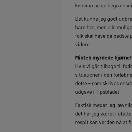
kønsmæssige begrænsninge
Det kunne jeg godt udbr
bare her, men alle mulig
folk skal have de bedste 
videre.
Minteh myrdede hjørnef
Hvis vi går tilbage til f
situationer i den forløb
dette – som skrives onsd
udgave i Tipsbladet.
Faktisk møder jeg jævnlig
det har jeg været i ufatt
respit kan verden nå at fl