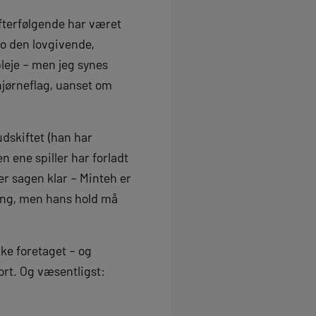
efterfølgende har været
jo den lovgivende,
leje – men jeg synes
 hjørneflag, uanset om
udskiftet (han har
n ene spiller har forladt
r sagen klar – Minteh er
ing, men hans hold må
kke foretaget – og
rt. Og væsentligst: