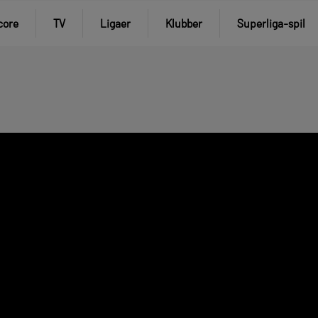
core
TV
Ligaer
Klubber
Superliga-spil