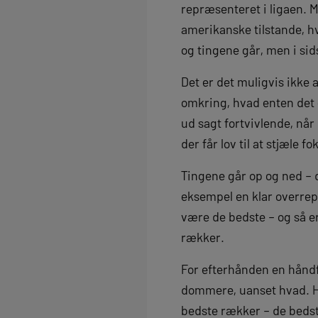
repræsenteret i ligaen. Me
amerikanske tilstande, h
og tingene går, men i sid
Det er det muligvis ikke 
omkring, hvad enten det 
ud sagt fortvivlende, når
der får lov til at stjæle fo
Tingene går op og ned –
eksempel en klar overrepr
være de bedste – og så e
rækker.
For efterhånden en håndfu
dommere, uanset hvad. Hvi
bedste rækker – de beds