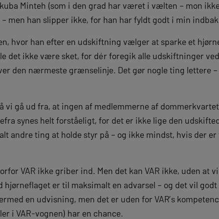
Yankuba Minteh (som i den grad har været i vælten – mon ik
 men han slipper ikke, for han har fyldt godt i min indbak
n, hvor han efter en udskiftning vælger at sparke et hjørne
ille det ikke være sket, for dér foregik alle udskiftninger ve
over den nærmeste grænselinje. Det gør nogle ting lettere 
må vi gå ud fra, at ingen af medlemmerne af dommerkvartett
efra synes helt forståeligt, for det er ikke lige den udskift
alt andre ting at holde styr på – og ikke mindst, hvis der er
orfor VAR ikke griber ind. Men det kan VAR ikke, uden at vi
hjørneflaget er til maksimalt en advarsel – og det vil godt 
ermed en udvisning, men det er uden for VAR’s kompetence
ler i VAR-vognen) har en chance.