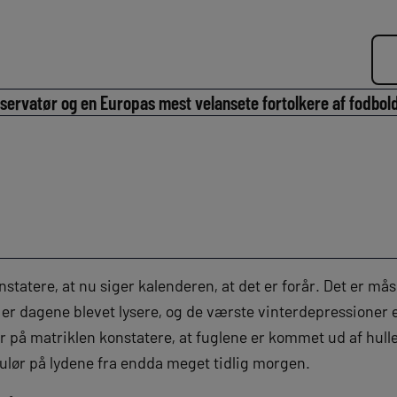
ervatør og en Europas mest velansete fortolkere af fodbol
tatere, at nu siger kalenderen, at det er forår. Det er måske
 er dagene blevet lysere, og de værste vinterdepressioner 
her på matriklen konstatere, at fuglene er kommet ud af hulle
ulør på lydene fra endda meget tidlig morgen.