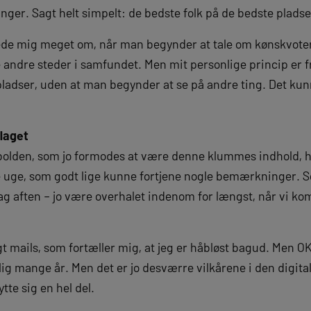
r. Sagt helt simpelt: de bedste folk på de bedste pladse
ede mig meget om, når man begynder at tale om kønskvoter
e andre steder i samfundet. Men mit personlige princip er 
pladser, uden at man begynder at se på andre ting. Det kun
laget
odbolden, som jo formodes at være denne klummes indhold, h
ne uge, som godt lige kunne fortjene nogle bemærkninger. S
ag aften – jo være overhalet indenom for længst, når vi ko
t mails, som fortæller mig, at jeg er håbløst bagud. Men OK
elig mange år. Men det er jo desværre vilkårene i den digit
ytte sig en hel del.