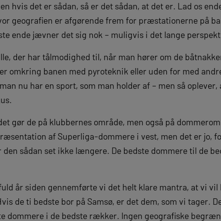
n hvis det er sådan, så er det sådan, at det er. Lad os ende
vor geografien er afgørende frem for præstationerne på 
ste ende jævner det sig nok – muligvis i det lange perspekt
alle, der har tålmodighed til, når man hører om de båtnakker
er omkring banen med pyroteknik eller uden for med andre 
 man nu har en sport, som man holder af – men så oplever, a
kus.
 det gør de på klubbernes område, men også på dommerområ
æsentation af Superliga-dommere i vest, men det er jo, for
r den sådan set ikke længere. De bedste dommere til de bed
ld år siden gennemførte vi det helt klare mantra, at vi vil
s de ti bedste bor på Samsø, er det dem, som vi tager. De 
te dommere i de bedste rækker. Ingen geografiske begræn