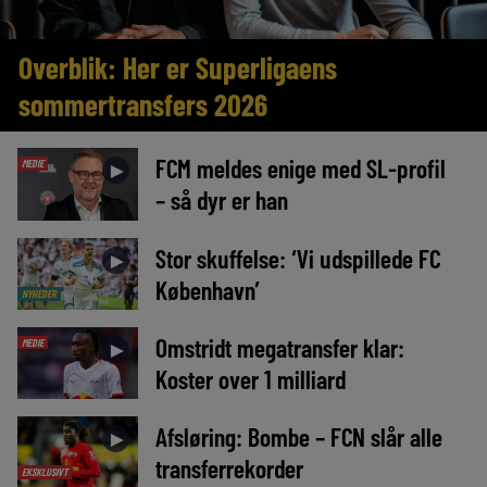
Overblik: Her er Superligaens
sommertransfers 2026
FCM meldes enige med SL-profil
MEDIE
►
– så dyr er han
Stor skuffelse: ‘Vi udspillede FC
►
København’
NYHEDER
Omstridt megatransfer klar:
MEDIE
►
Koster over 1 milliard
Afsløring: Bombe – FCN slår alle
►
transferrekorder
EKSKLUSIVT