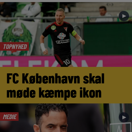
►
TOPNYHED
FC København skal
møde kæmpe ikon
MEDIE
►