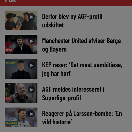
Derfor blev ny AGF-profil
►
udskiftet
Manchester United afviser Barça
►
og Bayern
MEDIE
KEP raser: ‘Det mest uambitiøse,
NYHEDER
►
jeg har hørt’
AGF meldes interesseret i
►
Superliga-profil
AVIS
Reagerer på Larsson-bombe: ‘En
►
vild historie’
INTERVIEW