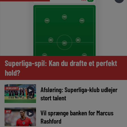
Superliga-spil: Kan du drafte et perfekt
hold?
Afsløring: Superliga-klub udlejer
EKSKLUSIVT
►
stort talent
Vil sprænge banken for Marcus
AVIS
►
Rashford