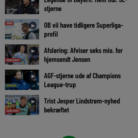
►
stjerne
OB vil have tidligere Superliga-
MEDIE
►
profil
Afsløring: Afviser seks mio. for
►
hjemsendt Jensen
EKSKLUSIVT
AGF-stjerne ude af Champions
►
League-trup
NYHEDER
Trist Jesper Lindstrøm-nyhed
►
bekræftet
EKSKLUSIVT