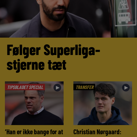
Følger Superliga-
stjerne tæt
TIPSBLADET SPECIAL
TRANSFER
►
►
‘Han er ikke bange for at
Christian Nørgaard: