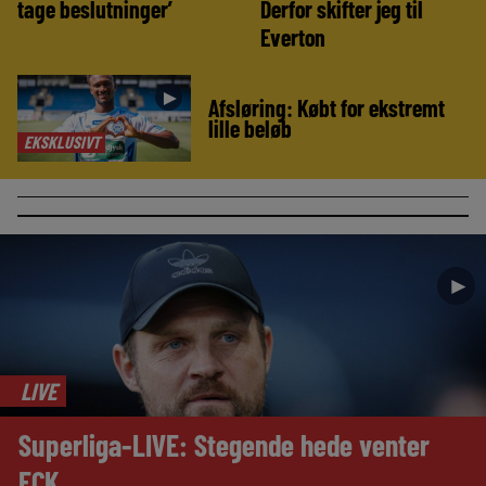
tage beslutninger’
Derfor skifter jeg til
Everton
►
Afsløring: Købt for ekstremt
lille beløb
EKSKLUSIVT
►
LIVE
Superliga-LIVE: Stegende hede venter
FCK