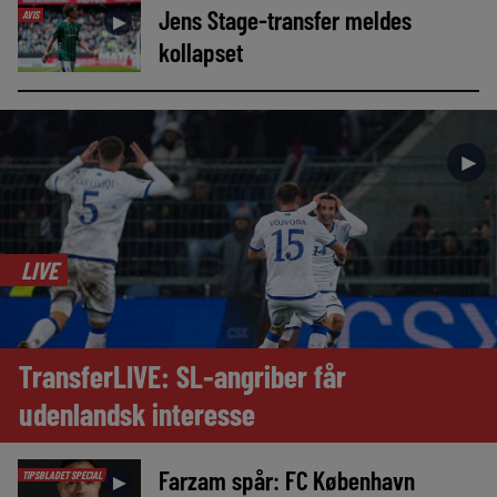
Jens Stage-transfer meldes
AVIS
►
kollapset
►
LIVE
TransferLIVE: SL-angriber får
udenlandsk interesse
Farzam spår: FC København
TIPSBLADET SPECIAL
►