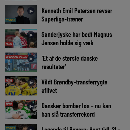
Kenneth Emil Petersen revser
►
Superliga-træner
NYHEDER
Sønderjyske har bedt Magnus
►
Jensen holde sig væk
MEDIE
‘Et af de største danske
TIPSBLADET SPECIAL
►
resultater’
Vildt Brøndby-transferrygte
MEDIE
►
aflivet
Dansker bomber løs – nu kan
MEDIE
►
han slå transferrekord
Legende til Bayern: Hent tidl. SL-
NYHEDER