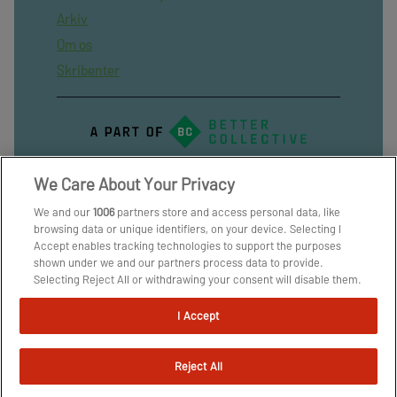
Arkiv
Om os
Skribenter
We Care About Your Privacy
We and our
1006
partners store and access personal data, like
browsing data or unique identifiers, on your device. Selecting I
Accept enables tracking technologies to support the purposes
shown under we and our partners process data to provide.
Selecting Reject All or withdrawing your consent will disable them.
If trackers are disabled, some content and ads you see may not be
as relevant to you. You can resurface this menu to change your
I Accept
choices or withdraw consent at any time by clicking the Manage
Preferences link on the bottom of the webpage [or the floating
icon on the bottom-left of the webpage, if applicable]. Your
Reject All
choices will have effect within our Website. For more details, refer