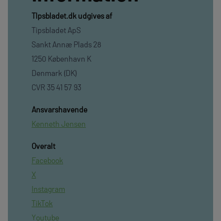
TIpsbladet.dk udgives af
Tipsbladet ApS
Sankt Annæ Plads 28
1250 København K
Denmark (DK)
CVR 35 41 57 93
Ansvarshavende
Kenneth Jensen
Overalt
Facebook
X
Instagram
TikTok
Youtube