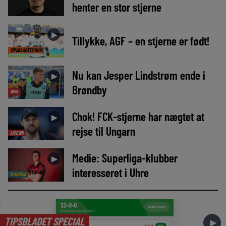
henter en stor stjerne
►
Tillykke, AGF – en stjerne er født!
TIPSBLADETS DOM
Nu kan Jesper Lindstrøm ende i
►
Brøndby
AVIS
Chok! FCK-stjerne har nægtet at
►
rejse til Ungarn
LIGE NU
Medie: Superliga-klubber
►
interesseret i Uhre
NYHEDER
TIPSBLADET SPECIAL
►