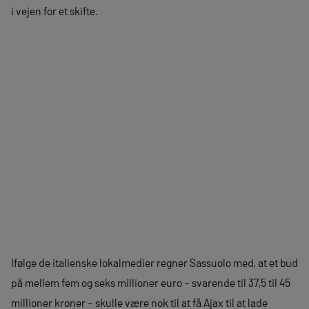
i vejen for et skifte.
Ifølge de italienske lokalmedier regner Sassuolo med, at et bud
på mellem fem og seks millioner euro – svarende til 37,5 til 45
millioner kroner – skulle være nok til at få Ajax til at lade