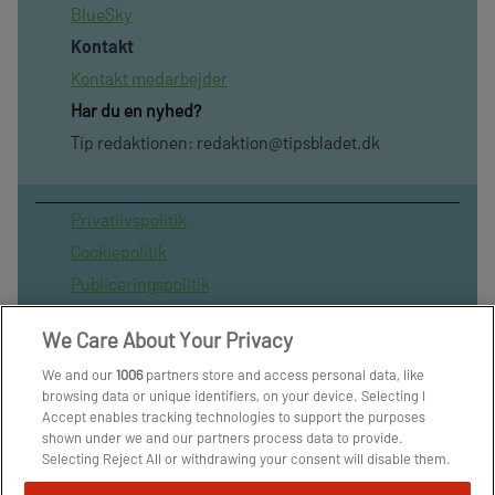
BlueSky
Kontakt
Kontakt medarbejder
Har du en nyhed?
Tip redaktionen:
redaktion@tipsbladet.dk
Privatilvspolitik
Cookiepolitik
Publiceringspolitik
Vilkår for brug af sitet
We Care About Your Privacy
Spil ansvarligt
We and our
1006
partners store and access personal data, like
Administrer samtykke
browsing data or unique identifiers, on your device. Selecting I
Arkiv
Accept enables tracking technologies to support the purposes
shown under we and our partners process data to provide.
Om os
Selecting Reject All or withdrawing your consent will disable them.
Skribenter
If trackers are disabled, some content and ads you see may not be