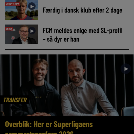
EKSKLUSIVT
►
Færdig i dansk klub efter 2 dage
FCM meldes enige med SL-profil
MEDIE
►
– så dyr er han
►
TRANSFER
Overblik: Her er Superligaens