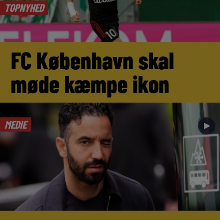
TOPNYHED
FC København skal
møde kæmpe ikon
MEDIE
►