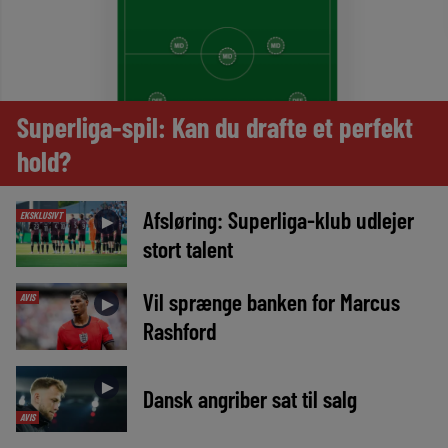
Superliga-spil: Kan du drafte et perfekt
hold?
Afsløring: Superliga-klub udlejer
EKSKLUSIVT
►
stort talent
Vil sprænge banken for Marcus
AVIS
►
Rashford
►
Dansk angriber sat til salg
AVIS