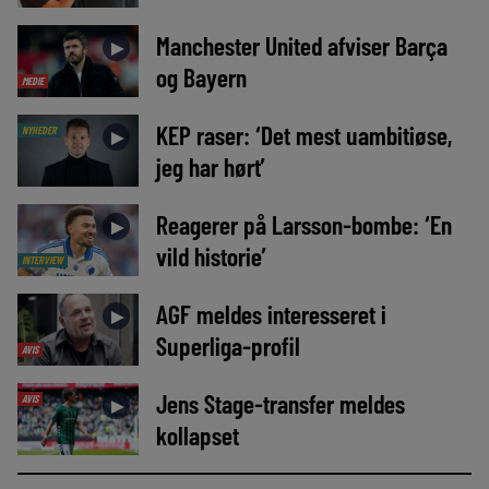
Manchester United afviser Barça
►
og Bayern
MEDIE
KEP raser: ‘Det mest uambitiøse,
NYHEDER
►
jeg har hørt’
Reagerer på Larsson-bombe: ‘En
►
vild historie’
INTERVIEW
AGF meldes interesseret i
►
Superliga-profil
AVIS
Jens Stage-transfer meldes
AVIS
►
kollapset