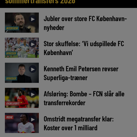
sommertransfers 2026
Jubler over store FC København-
►
nyheder
INTERVIEW
Stor skuffelse: ‘Vi udspillede FC
►
København’
NYHEDER
Kenneth Emil Petersen revser
►
Superliga-træner
NYHEDER
Afsløring: Bombe – FCN slår alle
►
transferrekorder
EKSKLUSIVT
Omstridt megatransfer klar:
MEDIE
►
Koster over 1 milliard