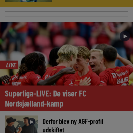
►
LIVE
Superliga-LIVE: De viser FC
Nordsjælland-kamp
Derfor blev ny AGF-profil
►
udskiftet