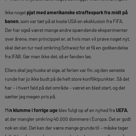
Ikke noget
pjat med amerikanske straffespark fra midt på
banen
, som var tæt på at koste USA en eksklusion fra FIFA.
Der har også været mange andre spændende eksperimenter
over årene, men princippet er, at hvis man vil prøve noget nyt,
skal det en tur ned omkring Schweiz for at få en godkendelse
fra IFAB. Gør man ikke det, så er fanden løs.
Ellers skal jeg huske at sige, at ferien var fin, og den seneste
runde har jo ikke budt på de helt store konfliktpunkter. Så det
har – i hvert fald på det område – været en blød start, og det
sætter jeg megen pris på.
Mi
n klumme i forrige uge
blev fulgt op af en nyhed fra
UEFA
,
at der mangler omkring 40.000 dommere i Europa. Det er godt
nok en slat. Det kan der være mange grunde til – måske tager