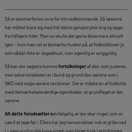
Så er sommerferien ovre for mit vedkommende. Så læserne
har måttet klare sig med lidt delvis genoptrykte ting og sager
fra tidligere tider. Men nu skulle det gerne blive mere aktuelt
igen – hvis man vel at bemærke husker på, at fodboldloven jo
som sådan ikke er dagsaktuel, men egentlig er eviggyldig.
Så kan der sagtens komme
fortolkninger
af den, som justerer,
men selve lovteksten er i bund og grund den samme som i
1863 med nogle senere revisioner. Det er måske en af fodbolds
mest bemærkelsesværdige egenskaber, at grundlaget er det
samme.
Alt dette forudsætter s
elvfølgelig, at der sker noget, som er
værd at tage fat i. Ellers har jeg henvendelser nok at gribe ned
i – men vi vil jo alle have noget, som ligger frisk i erindringen.