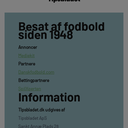
Besat af fodbold
siden 1948
Annoncer
Mediekit
Partnere
Danskfodbold.com
Bettingpartnere
SpilXperten
Information
TIpsbladet.dk udgives af
Tipsbladet ApS
Sankt Annæ Plads 28