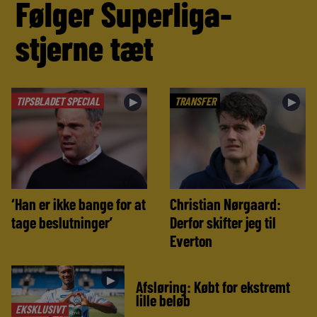
Følger Superliga-
stjerne tæt
TIPSBLADET SPECIAL
TRANSFER
►
►
‘Han er ikke bange for at
Christian Nørgaard:
tage beslutninger’
Derfor skifter jeg til
Everton
►
Afsløring: Købt for ekstremt
lille beløb
EKSKLUSIVT