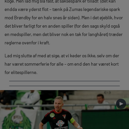
koge. Men lad mig slå fast, at saksespark er tilladt (det kan
endda være yderst flot – tænk på Zumas legendariske spark
mod Brøndby for en halv snes år siden). Men i det øjeblik, hvor
det bliver farligt for en anden spiller (for den sags skyld også
en medspiller, men det bliver nok en tak for langhåret) træder
reglerne ovenfor i kraft.
Lad mig slutte af med at sige, at vi keder os ikke, selv om der
har været sommerferie for alle – om end den har været kort
for elitespillerne.
►