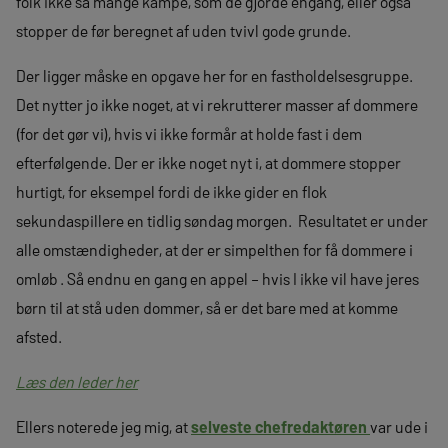
folk ikke så mange kampe, som de gjorde engang, eller også
stopper de før beregnet af uden tvivl gode grunde.
Der ligger måske en opgave her for en fastholdelsesgruppe.
Det nytter jo ikke noget, at vi rekrutterer masser af dommere
(for det gør vi), hvis vi ikke formår at holde fast i dem
efterfølgende. Der er ikke noget nyt i, at dommere stopper
hurtigt, for eksempel fordi de ikke gider en flok
sekundaspillere en tidlig søndag morgen. Resultatet er under
alle omstændigheder, at der er simpelthen for få dommere i
omløb . Så endnu en gang en appel – hvis I ikke vil have jeres
børn til at stå uden dommer, så er det bare med at komme
afsted.
Læs den leder her
Ellers noterede jeg mig, at
selveste chefredaktøren
var ude i