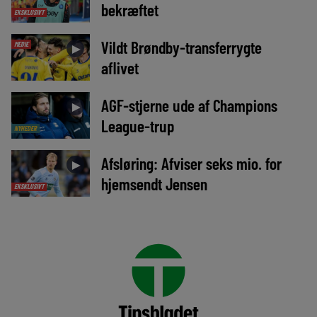
bekræftet
EKSKLUSIVT
Vildt Brøndby-transferrygte
MEDIE
►
aflivet
AGF-stjerne ude af Champions
►
League-trup
NYHEDER
Afsløring: Afviser seks mio. for
►
hjemsendt Jensen
EKSKLUSIVT