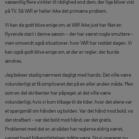
væsentlig flere vinkler til rådighed end dem, der lige bliver vist
på TV. Så VAR er heller ikke det primære problem.
Vi kan da godt blive enige om, at VAR ikke just har fået en
flyvende start i denne sæson – der har været nogle smuttere –
men omvendt også situationer, hvor VAR har reddet dagen. Vi
kan også godt blive enige om, at der er regler, der burde
ændres.
Jeg bokser stadig nærmest dagligt med hands. Det ville være
vidunderligt at få simpliceret det på en eller anden måde. Men
som en del skribenter har påpeget, at det ville være
vidunderligt, hvis vi kom tilbage til de tider, hvor det alene var
et spørgsmål om hånden og bolden. Var det hånd mod bold, va
det strafbart – var det bold mod hånd, var det gratis.
Problemet med det er, at sådan har reglerne aldrig været,
uanset hvad folkeopfattelsen måtte være. Og vi opererer nu