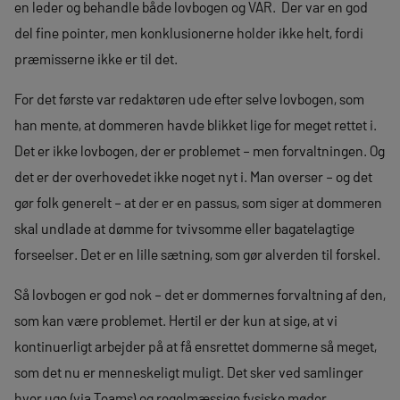
en leder og behandle både lovbogen og VAR. Der var en god
del fine pointer, men konklusionerne holder ikke helt, fordi
præmisserne ikke er til det.
For det første var redaktøren ude efter selve lovbogen, som
han mente, at dommeren havde blikket lige for meget rettet i.
Det er ikke lovbogen, der er problemet – men forvaltningen. Og
det er der overhovedet ikke noget nyt i. Man overser – og det
gør folk generelt – at der er en passus, som siger at dommeren
skal undlade at dømme for tvivsomme eller bagatelagtige
forseelser. Det er en lille sætning, som gør alverden til forskel.
Så lovbogen er god nok – det er dommernes forvaltning af den,
som kan være problemet. Hertil er der kun at sige, at vi
kontinuerligt arbejder på at få ensrettet dommerne så meget,
som det nu er menneskeligt muligt. Det sker ved samlinger
hver uge (via Teams) og regelmæssige fysiske møder.