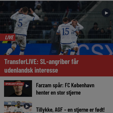
►
LIVE
TransferLIVE: SL-angriber får
udenlandsk interesse
Farzam spår: FC København
TIPSBLADET SPECIAL
►
henter en stor stjerne
►
Tillykke, AGF – en stjerne er født!