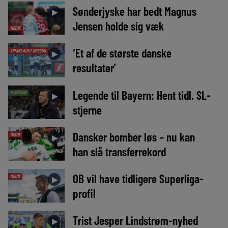
Sønderjyske har bedt Magnus
►
Jensen holde sig væk
MEDIE
‘Et af de største danske
TIPSBLADET SPECIAL
►
resultater’
Legende til Bayern: Hent tidl. SL-
NYHEDER
►
stjerne
Dansker bomber løs – nu kan
MEDIE
►
han slå transferrekord
OB vil have tidligere Superliga-
MEDIE
►
profil
Trist Jesper Lindstrøm-nyhed
►