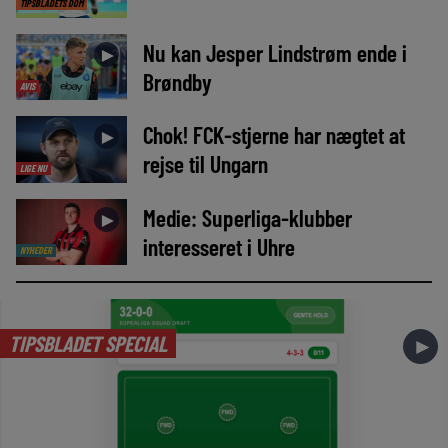
TIPSBLADETS DOM
Nu kan Jesper Lindstrøm ende i
►
Brøndby
AVIS
Chok! FCK-stjerne har nægtet at
►
rejse til Ungarn
LIGE NU
Medie: Superliga-klubber
►
interesseret i Uhre
NYHEDER
TIPSBLADET SPECIAL
►