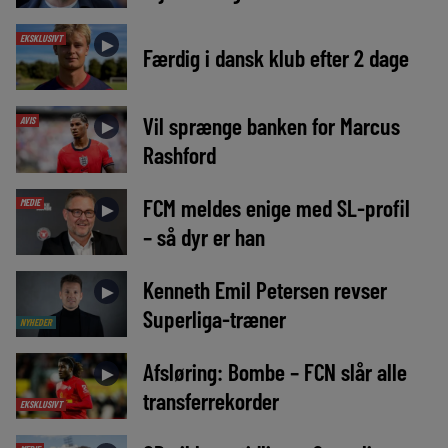
EKSKLUSIVT
►
Færdig i dansk klub efter 2 dage
Vil sprænge banken for Marcus
AVIS
►
Rashford
FCM meldes enige med SL-profil
MEDIE
►
– så dyr er han
Kenneth Emil Petersen revser
►
Superliga-træner
NYHEDER
Afsløring: Bombe – FCN slår alle
►
transferrekorder
EKSKLUSIVT