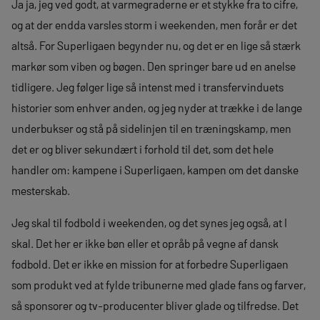
Ja ja, jeg ved godt, at varmegraderne er et stykke fra to cifre,
og at der endda varsles storm i weekenden, men forår er det
altså. For Superligaen begynder nu, og det er en lige så stærk
markør som viben og bøgen. Den springer bare ud en anelse
tidligere. Jeg følger lige så intenst med i transfervinduets
historier som enhver anden, og jeg nyder at trække i de lange
underbukser og stå på sidelinjen til en træningskamp, men
det er og bliver sekundært i forhold til det, som det hele
handler om: kampene i Superligaen, kampen om det danske
mesterskab.
Jeg skal til fodbold i weekenden, og det synes jeg også, at I
skal. Det her er ikke bøn eller et opråb på vegne af dansk
fodbold. Det er ikke en mission for at forbedre Superligaen
som produkt ved at fylde tribunerne med glade fans og farver,
så sponsorer og tv-producenter bliver glade og tilfredse. Det