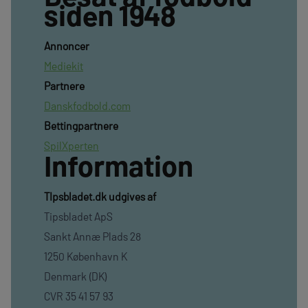
siden 1948
Annoncer
Mediekit
Partnere
Danskfodbold.com
Bettingpartnere
SpilXperten
Information
TIpsbladet.dk udgives af
Tipsbladet ApS
Sankt Annæ Plads 28
1250 København K
Denmark (DK)
CVR 35 41 57 93