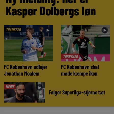
Kasper Dolbergs løn
TRANSFER
►
►
TOPNYHED
FC København udlejer
FC København skal
Jonathan Moalem
møde kæmpe ikon
MEDIE
►
Følger Superliga-stjerne tæt