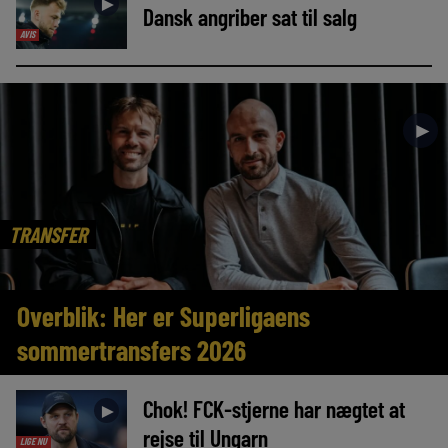
►
Dansk angriber sat til salg
AVIS
►
TRANSFER
Overblik: Her er Superligaens
sommertransfers 2026
Chok! FCK-stjerne har nægtet at
►
rejse til Ungarn
LIGE NU