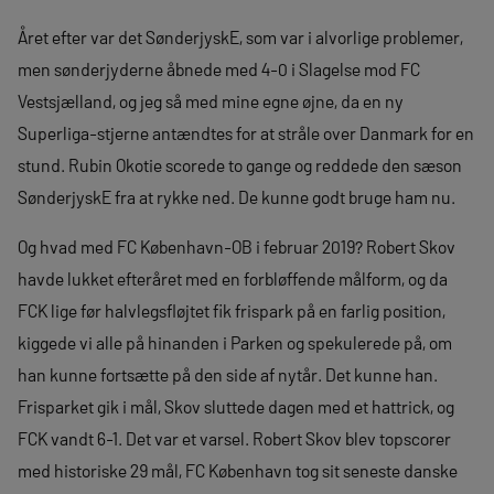
Året efter var det SønderjyskE, som var i alvorlige problemer,
men sønderjyderne åbnede med 4-0 i Slagelse mod FC
Vestsjælland, og jeg så med mine egne øjne, da en ny
Superliga-stjerne antændtes for at stråle over Danmark for en
stund. Rubin Okotie scorede to gange og reddede den sæson
SønderjyskE fra at rykke ned. De kunne godt bruge ham nu.
Og hvad med FC København-OB i februar 2019? Robert Skov
havde lukket efteråret med en forbløffende målform, og da
FCK lige før halvlegsfløjtet fik frispark på en farlig position,
kiggede vi alle på hinanden i Parken og spekulerede på, om
han kunne fortsætte på den side af nytår. Det kunne han.
Frisparket gik i mål, Skov sluttede dagen med et hattrick, og
FCK vandt 6-1. Det var et varsel. Robert Skov blev topscorer
med historiske 29 mål, FC København tog sit seneste danske