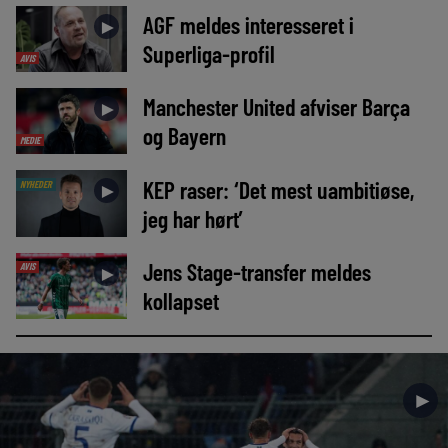
AGF meldes interesseret i
►
Superliga-profil
AVIS
Manchester United afviser Barça
►
og Bayern
MEDIE
KEP raser: ‘Det mest uambitiøse,
NYHEDER
►
jeg har hørt’
Jens Stage-transfer meldes
AVIS
►
kollapset
►