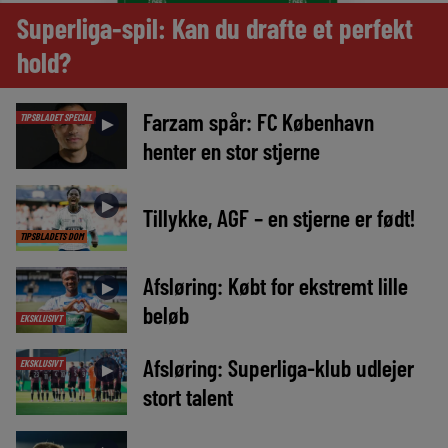
Superliga-spil: Kan du drafte et perfekt
hold?
Farzam spår: FC København
TIPSBLADET SPECIAL
►
henter en stor stjerne
►
Tillykke, AGF – en stjerne er født!
TIPSBLADETS DOM
Afsløring: Købt for ekstremt lille
►
beløb
EKSKLUSIVT
Afsløring: Superliga-klub udlejer
EKSKLUSIVT
►
stort talent