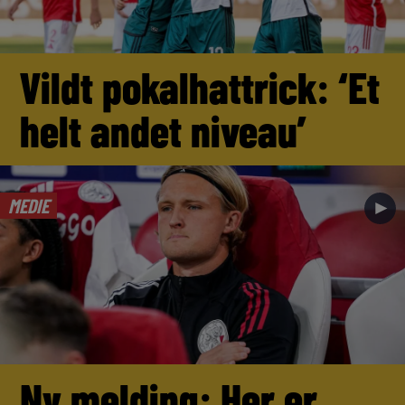
Vildt pokalhattrick: ‘Et
helt andet niveau’
MEDIE
►
Ny melding: Her er