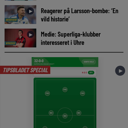
Reagerer på Larsson-bombe: ‘En
►
vild historie’
INTERVIEW
Medie: Superliga-klubber
►
interesseret i Uhre
NYHEDER
TIPSBLADET SPECIAL
►