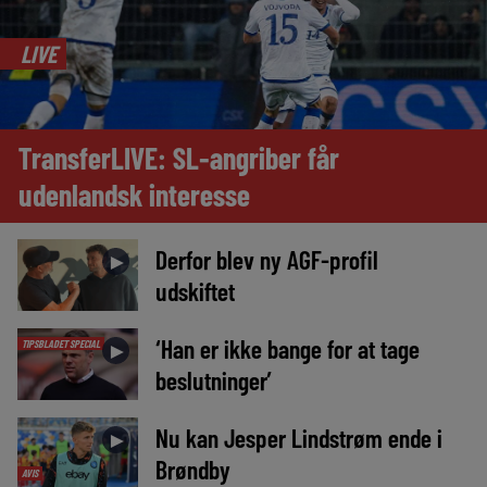
LIVE
TransferLIVE: SL-angriber får
udenlandsk interesse
Derfor blev ny AGF-profil
►
udskiftet
‘Han er ikke bange for at tage
TIPSBLADET SPECIAL
►
beslutninger’
Nu kan Jesper Lindstrøm ende i
►
Brøndby
AVIS