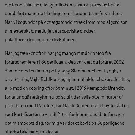
om længe skal se alle nyindkøbene, som vi skrev og læste
uendeligt mange artikellinjer om i januar-transfervinduet.
Når vi begynder på det afgørende stræk frem mod afgørelsen
af mesterskab, medaljer, europæiske pladser,
pokalturneringen og nedrykningen.
Når jeg tænker efter, har jeg mange minder netop fra
forårspremieren i Superligaen. Jeg var der, da foråret 2002
åbnede med en kamp på Lyngby Stadion mellem Lyngbys
amatører og Vejle Boldklub, og hjemmeholdet chokerede alt og
alle med en scoring efter ét minut. I 2013 kæmpede Brøndby
for at undgå nedrykning, og så gik der sølle otte minutter af
premieren mod Randers, før Martin Albrechtsen havde fået et
rødt kort. Gæsterne vandt 2-0 – for hjemmeholdets fans var
det mismodets dag, for mig var det et bevis på Superligaens
stærke følelser og historier.