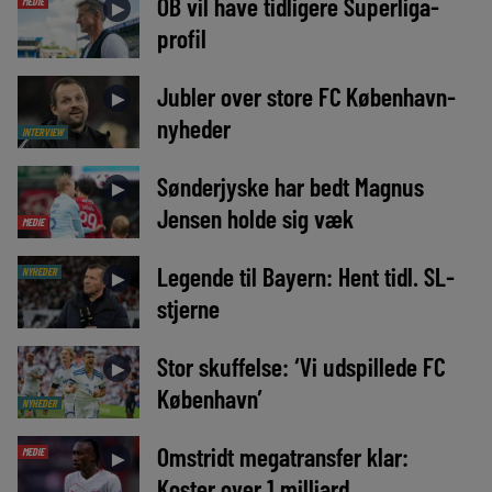
OB vil have tidligere Superliga-
MEDIE
►
profil
Jubler over store FC København-
►
nyheder
INTERVIEW
Sønderjyske har bedt Magnus
►
Jensen holde sig væk
MEDIE
Legende til Bayern: Hent tidl. SL-
NYHEDER
►
stjerne
Stor skuffelse: ‘Vi udspillede FC
►
København’
NYHEDER
Omstridt megatransfer klar:
MEDIE
►
Koster over 1 milliard