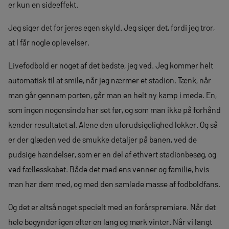
er kun en sideeffekt.
Jeg siger det for jeres egen skyld. Jeg siger det, fordi jeg tror,
at I får nogle oplevelser.
Livefodbold er noget af det bedste, jeg ved. Jeg kommer helt
automatisk til at smile, når jeg nærmer et stadion. Tænk, når
man går gennem porten, går man en helt ny kamp i møde. En,
som ingen nogensinde har set før, og som man ikke på forhånd
kender resultatet af. Alene den uforudsigelighed lokker. Og så
er der glæden ved de smukke detaljer på banen, ved de
pudsige hændelser, som er en del af ethvert stadionbesøg, og
ved fællesskabet. Både det med ens venner og familie, hvis
man har dem med, og med den samlede masse af fodboldfans.
Og det er altså noget specielt med en forårspremiere. Når det
hele begynder igen efter en lang og mørk vinter. Når vi langt