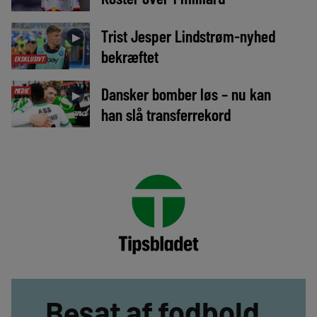
Trist Jesper Lindstrøm-nyhed
►
bekræftet
EKSKLUSIVT
Dansker bomber løs – nu kan
MEDIE
►
han slå transferrekord
Besat af fodbold