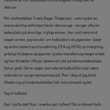
februar
Min chefredaktør Troels Bager Thøgersen – som nyder en
overordentlig velfortjent ferie i denne uge – bruger ofte sin
lederplads på alvorlige, vigtige emner. Han ved mere end
nogen anden, jeg kender, om fodboldens skyggesider: Qatar
og andre staters sportsvaskning, FIFA og UEFA’s armlægning,
grådige klubejere og agenter, lyssky transfers og meget andet,
og han fortæller ofte jer læsere om det på denne lederplads.
Det er godt. Det er sager, som alle os fodboldfans bør være
vidende om og opmærksomme på. Men i dag vil jeg altså
tillade mig at holde budskabet lidt mere simpelt og let:
Tag til fodbold.
Kan I dufte det? Kan i mærke det i luften? Det er blevet forår.