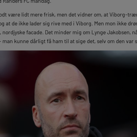
od Randers FC mandag.
odt være lidt mere frisk, men det vidner om, at Viborg-træ
 og at de ikke lader sig rive med i Viborg. Men mon ikke d
e, nordjyske facade. Det minder mig om Lynge Jakobsen, n
– man kunne dårligt få ham til at sige det, selv om den var