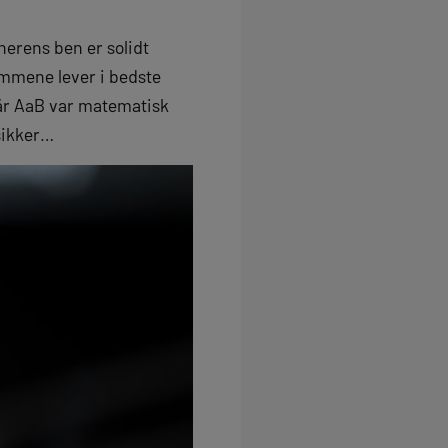
nerens ben er solidt
rømmene lever i bedste
år AaB var matematisk
 sikker…