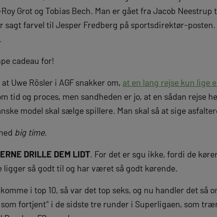
Roy Grot og Tobias Bech. Man er gået fra Jacob Neestrup til 
sagt farvel til Jesper Fredberg på sportsdirektør-posten. 
.
pe cadeau for!
, at Uwe Rösler i AGF snakker om,
at en lang rejse kun lige 
om tid og proces, men sandheden er jo, at en sådan rejse hel
ske model skal sælge spillere. Man skal så at sige asfalte
 med
big time
.
GERNE DRILLE DEM LIDT
. For det er sgu ikke, fordi de kør
ligger så godt til og har været så godt kørende.
komme i top 10, så var det top seks, og nu handler det så om
om fortjent" i de sidste tre runder i Superligaen, som træn