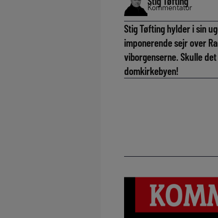
Stig Tøfting
Kommentator
Stig Tøfting hylder i sin
imponerende sejr over Ran
viborgenserne. Skulle det 
domkirkebyen!