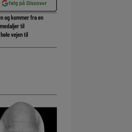
følg på Discover
aen og kommer fra en
edaljer til
hele vejen til