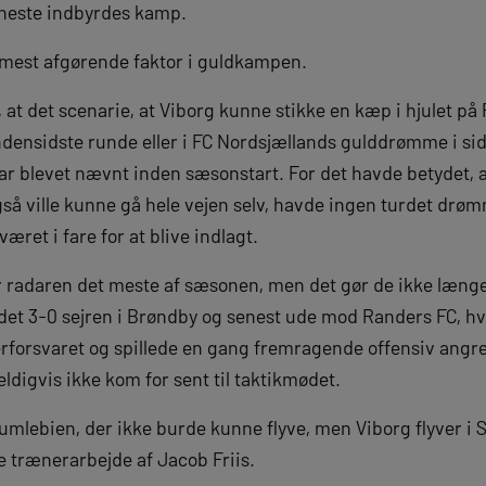
eneste indbyrdes kamp.
 mest afgørende faktor i guldkampen.
at det scenarie, at Viborg kunne stikke en kæp i hjulet på 
nsidste runde eller i FC Nordsjællands gulddrømme i sids
var blevet nævnt inden sæsonstart. For det havde betydet, a
også ville kunne gå hele vejen selv, havde ingen turdet d
æret i fare for at blive indlagt.
der radaren det meste af sæsonen, men det gør de ikke læn
det 3-0 sejren i Brøndby og senest ude mod Randers FC, hv
rforsvaret og spillede en gang fremragende offensiv ang
ldigvis ikke kom for sent til taktikmødet.
mlebien, der ikke burde kunne flyve, men Viborg flyver i S
 trænerarbejde af Jacob Friis.