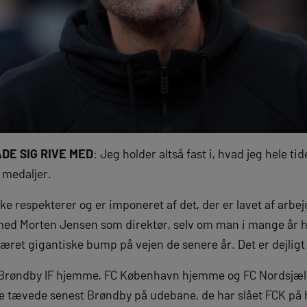
DE SIG RIVE MED
: Jeg holder altså fast i, hvad jeg hele ti
r medaljer.
kke respekterer og er imponeret af det, der er lavet af arbej
 med Morten Jensen som direktør, selv om man i mange år 
æret gigantiske bump på vejen de senere år. Det er dejligt 
Brøndby IF hjemme, FC København hjemme og FC Nordsjæll
e tævede senest Brøndby på udebane, de har slået FCK på