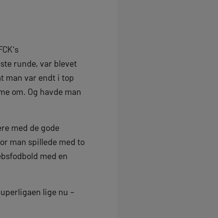
FCK's
te runde, var blevet
t man var endt i top
rømme om. Og havde man
gere med de gode
or man spillede med to
rebsfodbold med en
uperligaen lige nu –