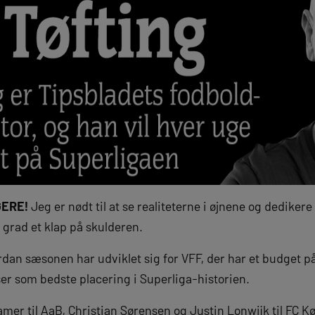
GERE!
Jeg er nødt til at se realiteterne i øjnene og dediker
n grad et klap på skulderen.
dan sæsonen har udviklet sig for VFF, der har et budget på
er som bedste placering i Superliga-historien.
amer til AaB, Christian Sørensen og Justin Lonwijk til FC