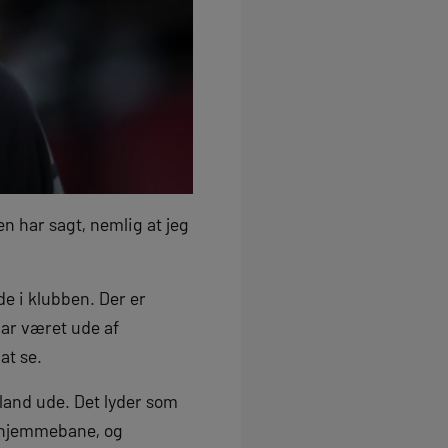
den har sagt, nemlig at jeg
de i klubben. Der er
har været ude af
at se.
and ude. Det lyder som
 hjemmebane, og