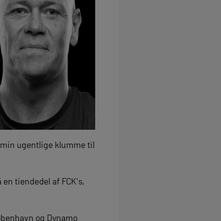
e min ugentlige klumme til
 en tiendedel af FCK's,
 København og Dynamo