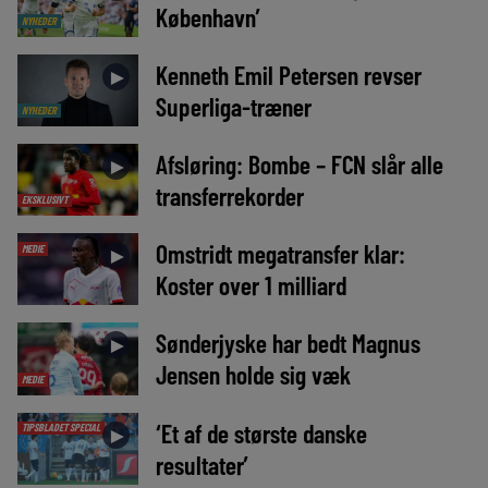
København’
NYHEDER
Kenneth Emil Petersen revser
►
Superliga-træner
NYHEDER
Afsløring: Bombe – FCN slår alle
►
transferrekorder
EKSKLUSIVT
Omstridt megatransfer klar:
MEDIE
►
Koster over 1 milliard
Sønderjyske har bedt Magnus
►
Jensen holde sig væk
MEDIE
‘Et af de største danske
TIPSBLADET SPECIAL
►
resultater’