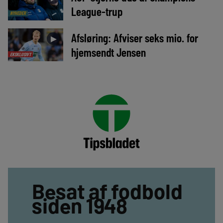
League-trup
NYHEDER
Afsløring: Afviser seks mio. for
►
hjemsendt Jensen
EKSKLUSIVT
Besat af fodbold
siden 1948