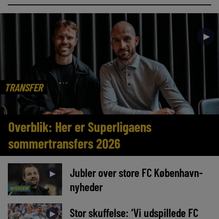
►
TRANSFER
Overblik: Her er Superligaens
sommertransfers 2026
Jubler over store FC København-
►
nyheder
INTERVIEW
Stor skuffelse: ‘Vi udspillede FC
►