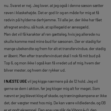
nu. Svaret er nej. Jeg lover, at jeg også i denne sæson sætter
røven i klaskehøjde. Det er god lir og en måde for mig at få
rødvin på hylderne derhjemme. Til alle jer, der ikke har fået
afregnet endnu, så husk, at spillegæld er æresgæld.
Men det vil få karakter af ren gætteleg, hvis jeg allerede nu
skulle komme med mine bud for sæsonen. Der er stadig for
mange ubekendte og frem for alt et transfervindue, der stadig
er åbent. Men efter transfervinduet skal I nok få mit bud på
Top 6, og mon ikke I også kan få vredet ud af mig, hvem der
bliver mester, og hvem der rykker ud.
I NÆSTE UGE
vil jeg kigge nærmere på de 12 hold. Jeg vil
gerne se dem i aktion, før jeg kloger mig alt for meget. Som
nævnt er jeg blevet klog af skade, og træningskampene er ikke
det, der vægter mest hos mig. De kan være vildledende, og OB
er et godt eksempel. Den ene uge slår de Viborg 4-0, den