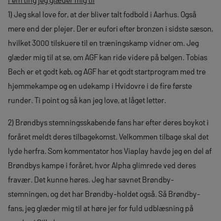
1) Jeg skal love for, at der bliver talt fodbold i Aarhus. Også
mere end der plejer. Der er eufori efter bronzen i sidste sæson,
hvilket 3000 tilskuere til en træningskamp vidner om. Jeg
glæder mig til at se, om AGF kan ride videre på bølgen. Tobias
Bech er et godt køb, og AGF har et godt startprogram med tre
hjemmekampe og en udekamp i Hvidovre i de fire første
runder. Ti point og så kan jeg love, at låget letter.
2) Brøndbys stemningsskabende fans har efter deres boykot i
foråret meldt deres tilbagekomst. Velkommen tilbage skal det
lyde herfra. Som kommentator hos Viaplay havde jeg en del af
Brøndbys kampe i foråret, hvor Alpha glimrede ved deres
fravær. Det kunne høres. Jeg har savnet Brøndby-
stemningen, og det har Brøndby-holdet også. Så Brøndby-
fans, jeg glæder mig til at høre jer for fuld udblæsning på