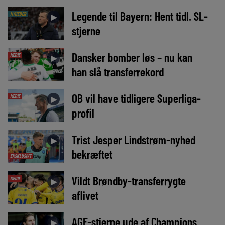
Legende til Bayern: Hent tidl. SL-
NYHEDER
►
stjerne
Dansker bomber løs – nu kan
MEDIE
►
han slå transferrekord
OB vil have tidligere Superliga-
MEDIE
►
profil
Trist Jesper Lindstrøm-nyhed
►
bekræftet
EKSKLUSIVT
Vildt Brøndby-transferrygte
MEDIE
►
aflivet
AGF-stjerne ude af Champions
►