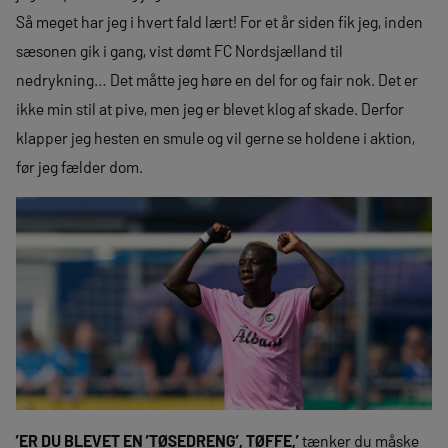
Så meget har jeg i hvert fald lært! For et år siden fik jeg, inden
sæsonen gik i gang, vist dømt FC Nordsjælland til
nedrykning… Det måtte jeg høre en del for og fair nok. Det er
ikke min stil at pive, men jeg er blevet klog af skade. Derfor
klapper jeg hesten en smule og vil gerne se holdene i aktion,
før jeg fælder dom.
’ER DU BLEVET EN ’TØSEDRENG’, TØFFE,’
tænker du måske