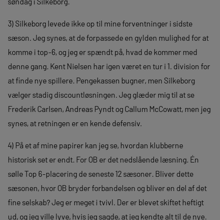
søndag i Silkeborg.
3) Silkeborg levede ikke op til mine forventninger i sidste
sæson. Jeg synes, at de forpassede en gylden mulighed for at
komme i top-6, og jeg er spændt på, hvad de kommer med
denne gang. Kent Nielsen har igen været en tur i 1. division for
at finde nye spillere. Pengekassen bugner, men Silkeborg
vælger stadig discountløsningen. Jeg glæder mig til at se
Frederik Carlsen, Andreas Pyndt og Callum McCowatt, men jeg
synes, at retningen er en kende defensiv.
4) På et af mine papirer kan jeg se, hvordan klubberne
historisk set er endt. For OB er det nedslående læsning. Én
sølle Top 6-placering de seneste 12 sæsoner. Bliver dette
sæsonen, hvor OB bryder forbandelsen og bliver en del af det
fine selskab? Jeg er meget i tvivl. Der er blevet skiftet heftigt
ud, og jeg ville lyve, hvis jeg sagde, at jeg kendte alt til de nye.