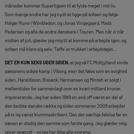
måneder kommer Superligaen til at fylde meget i mit liv.
Som mange andre har jeg nydt at ligge på sofaen og følge
Holger Rune i Wimbledon, og Jonas Vingegaard, Mads
Pedersen og alle de andre danskere i Touren. Men når vi når
midten af juli, glæder jeg mig til at komme på arbejde igen, og
sofaen må klare sig selv. ’Tøffe’ er trukket i arbejdstøjet…
DET ER KUN SEKS UGER SIDEN
, at jeg så FC Midtjylland vinde
sæsonens sidste kamp i Viborg, men det føles som en evighed
siden. Haraldsson, Bisseck, Hermansen og Minteh er solgt i
mellemtiden for sammenlagt over en kvart milliard kroner.
Imponerende. Jeg har siden 1989 on and off været en del af
den bedste danske række og siden sommeren 2009 arbejdet
på tv og været klummeskribent. Den der særlige følelse før en
sæson er stadig den samme som første gang. Jeg glæder mig,
jeg er spændt – og jeg har ikke alle svarene.