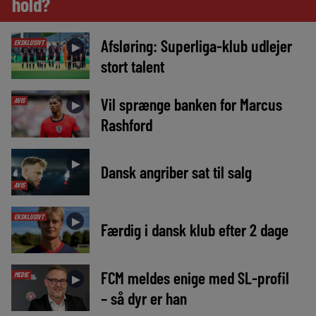
hold?
Afsløring: Superliga-klub udlejer
EKSKLUSIVT
►
stort talent
Vil sprænge banken for Marcus
AVIS
►
Rashford
►
Dansk angriber sat til salg
AVIS
EKSKLUSIVT
►
Færdig i dansk klub efter 2 dage
FCM meldes enige med SL-profil
MEDIE
►
– så dyr er han