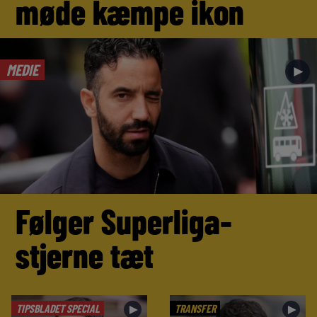
møde kæmpe ikon
MEDIE
►
Følger Superliga-
stjerne tæt
TIPSBLADET SPECIAL
TRANSFER
►
►