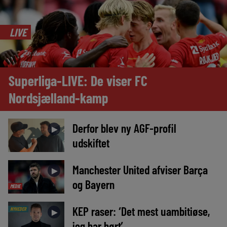
LIVE
Superliga-LIVE: De viser FC
Nordsjælland-kamp
Derfor blev ny AGF-profil
►
udskiftet
Manchester United afviser Barça
►
og Bayern
MEDIE
KEP raser: ‘Det mest uambitiøse,
NYHEDER
►
jeg har hørt’