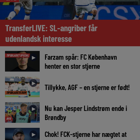
TransferLIVE: SL-angriber får
udenlandsk interesse
Farzam spår: FC København
TIPSBLADET SPECIAL
►
henter en stor stjerne
►
Tillykke, AGF – en stjerne er født!
TIPSBLADETS DOM
Nu kan Jesper Lindstrøm ende i
►
Brøndby
AVIS
Chok! FCK-stjerne har nægtet at
►