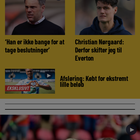
‘Han er ikke bange for at
Christian Nørgaard:
tage beslutninger’
Derfor skifter jeg til
Everton
►
Afsløring: Købt for ekstremt
lille beløb
EKSKLUSIVT
►