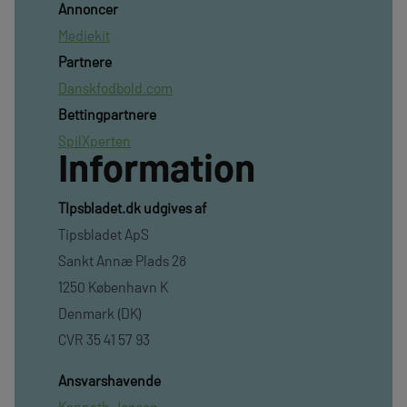
Annoncer
Mediekit
Partnere
Danskfodbold.com
Bettingpartnere
SpilXperten
Information
TIpsbladet.dk udgives af
Tipsbladet ApS
Sankt Annæ Plads 28
1250 København K
Denmark (DK)
CVR 35 41 57 93
Ansvarshavende
Kenneth Jensen