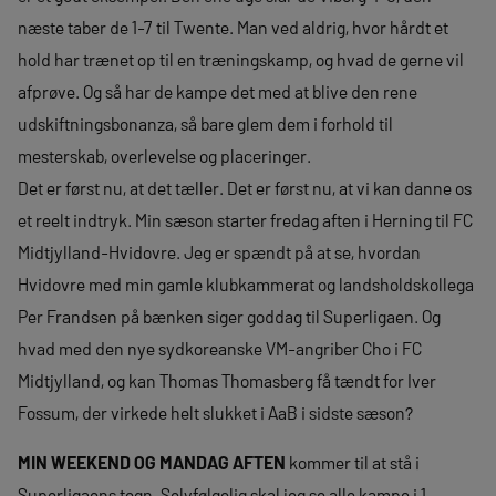
næste taber de 1-7 til Twente. Man ved aldrig, hvor hårdt et
hold har trænet op til en træningskamp, og hvad de gerne vil
afprøve. Og så har de kampe det med at blive den rene
udskiftningsbonanza, så bare glem dem i forhold til
mesterskab, overlevelse og placeringer.
Det er først nu, at det tæller. Det er først nu, at vi kan danne os
et reelt indtryk. Min sæson starter fredag aften i Herning til FC
Midtjylland-Hvidovre. Jeg er spændt på at se, hvordan
Hvidovre med min gamle klubkammerat og landsholdskollega
Per Frandsen på bænken siger goddag til Superligaen. Og
hvad med den nye sydkoreanske VM-angriber Cho i FC
Midtjylland, og kan Thomas Thomasberg få tændt for Iver
Fossum, der virkede helt slukket i AaB i sidste sæson?
MIN WEEKEND OG MANDAG AFTEN
kommer til at stå i
Superligaens tegn. Selvfølgelig skal jeg se alle kampe i 1.