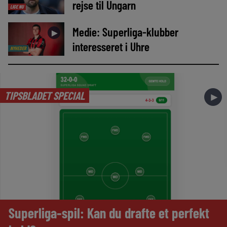
rejse til Ungarn
LIGE NU
Medie: Superliga-klubber
►
interesseret i Uhre
NYHEDER
TIPSBLADET SPECIAL
►
Superliga-spil: Kan du drafte et perfekt