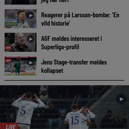
Reagerer på Larsson-bombe: ‘En
►
vild historie’
INTERVIEW
AGF meldes interesseret i
►
Superliga-profil
AVIS
Jens Stage-transfer meldes
AVIS
►
kollapset
►
LIVE