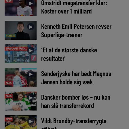
Omstridt megatransfer klar:
MEDIE
►
Koster over 1 milliard
Kenneth Emil Petersen revser
►
Superliga-træner
NYHEDER
‘Et af de største danske
TIPSBLADET SPECIAL
►
resultater’
Sønderjyske har bedt Magnus
►
Jensen holde sig væk
MEDIE
Dansker bomber løs – nu kan
MEDIE
►
han slå transferrekord
Vildt Brøndby-transferrygte
MEDIE
►
aflivet