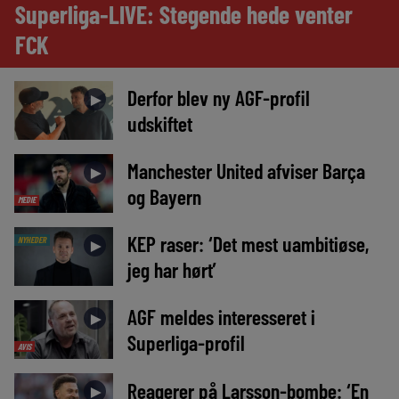
Superliga-LIVE: Stegende hede venter
FCK
Derfor blev ny AGF-profil
►
udskiftet
Manchester United afviser Barça
►
og Bayern
MEDIE
KEP raser: ‘Det mest uambitiøse,
NYHEDER
►
jeg har hørt’
AGF meldes interesseret i
►
Superliga-profil
AVIS
Reagerer på Larsson-bombe: ‘En
►