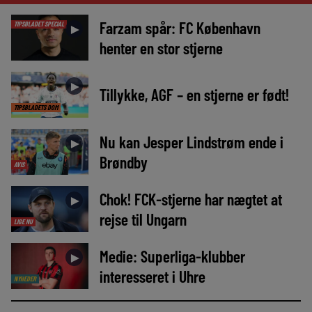
Farzam spår: FC København
TIPSBLADET SPECIAL
►
henter en stor stjerne
►
Tillykke, AGF – en stjerne er født!
TIPSBLADETS DOM
Nu kan Jesper Lindstrøm ende i
►
Brøndby
AVIS
Chok! FCK-stjerne har nægtet at
►
rejse til Ungarn
LIGE NU
Medie: Superliga-klubber
►
interesseret i Uhre
NYHEDER