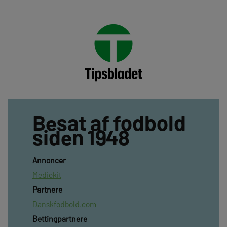
Besat af fodbold
siden 1948
Annoncer
Mediekit
Partnere
Danskfodbold.com
Bettingpartnere