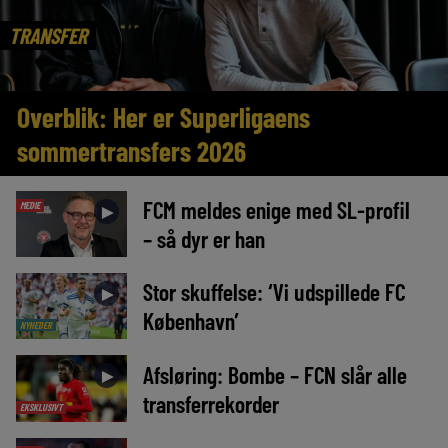
TRANSFER
Overblik: Her er Superligaens
sommertransfers 2026
FCM meldes enige med SL-profil
MEDIE
►
– så dyr er han
Stor skuffelse: ‘Vi udspillede FC
►
København’
NYHEDER
Afsløring: Bombe – FCN slår alle
►
transferrekorder
EKSKLUSIVT