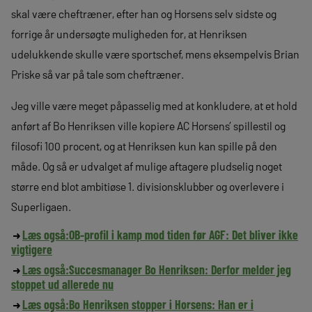
skal være cheftræner, efter han og Horsens selv sidste og
forrige år undersøgte muligheden for, at Henriksen
udelukkende skulle være sportschef, mens eksempelvis Brian
Priske så var på tale som cheftræner.
Jeg ville være meget påpasselig med at konkludere, at et hold
anført af Bo Henriksen ville kopiere AC Horsens’ spillestil og
filosofi 100 procent, og at Henriksen kun kan spille på den
måde. Og så er udvalget af mulige aftagere pludselig noget
større end blot ambitiøse 1. divisionsklubber og overlevere i
Superligaen.
Læs også:
OB-profil i kamp mod tiden før AGF: Det bliver ikke
vigtigere
Læs også:
Succesmanager Bo Henriksen: Derfor melder jeg
stoppet ud allerede nu
Læs også:
Bo Henriksen stopper i Horsens: Han er i