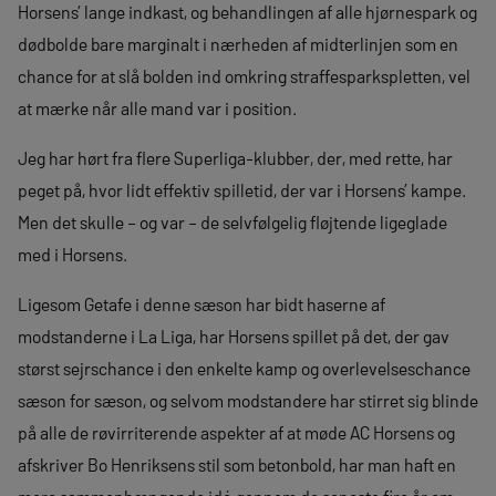
Horsens’ lange indkast, og behandlingen af alle hjørnespark og
dødbolde bare marginalt i nærheden af midterlinjen som en
chance for at slå bolden ind omkring straffesparkspletten, vel
at mærke når alle mand var i position.
Jeg har hørt fra flere Superliga-klubber, der, med rette, har
peget på, hvor lidt effektiv spilletid, der var i Horsens’ kampe.
Men det skulle – og var – de selvfølgelig fløjtende ligeglade
med i Horsens.
Ligesom Getafe i denne sæson har bidt haserne af
modstanderne i La Liga, har Horsens spillet på det, der gav
størst sejrschance i den enkelte kamp og overlevelseschance
sæson for sæson, og selvom modstandere har stirret sig blinde
på alle de røvirriterende aspekter af at møde AC Horsens og
afskriver Bo Henriksens stil som betonbold, har man haft en