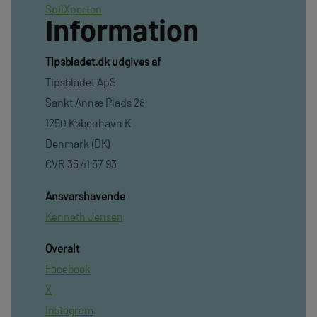
SpilXperten
Information
TIpsbladet.dk udgives af
Tipsbladet ApS
Sankt Annæ Plads 28
1250 København K
Denmark (DK)
CVR 35 41 57 93
Ansvarshavende
Kenneth Jensen
Overalt
Facebook
X
Instagram