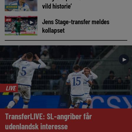
vild historie’
INTERVIEW
Jens Stage-transfer meldes
AVIS
►
kollapset
►
LIVE
TransferLIVE: SL-angriber får
udenlandsk interesse