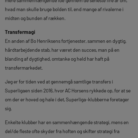
mere sammenhængende idé gennem de seneste fire år om,
hvad man skulle bruge bolden til, end mange af rivalerne i
midten og bunden af rækken.
Transfermagi
En anden af Bo Henriksens fortjenester, sammen en dygtig,
hårdtarbejdende stab, har været den succes, man på en
blanding af dygtighed, omtanke og held har haft på
transfermarkedet.
Jeg er for tiden ved at gennemgå samtlige transfers i
Superligaen siden 2016, hvor AC Horsens rykkede op, for at se
om der er hoved og hale i det, Superliga-klubberne foretager
sig.
Enkelte klubber har en sammenhængende strategi, mens en
del/de fleste ofte skyder fra hoften og skifter strategi fra