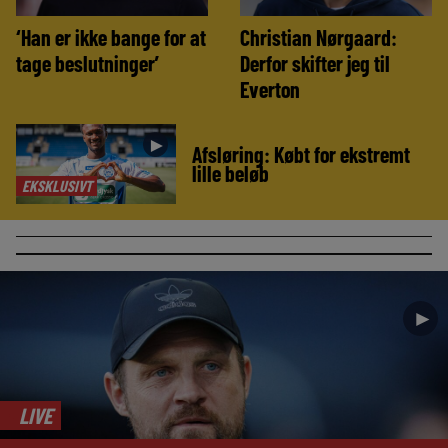
‘Han er ikke bange for at
Christian Nørgaard:
tage beslutninger’
Derfor skifter jeg til
Everton
►
Afsløring: Købt for ekstremt
lille beløb
EKSKLUSIVT
►
LIVE