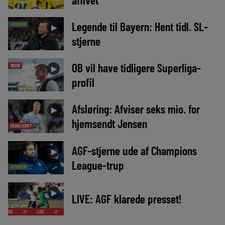
Legende til Bayern: Hent tidl. SL-
NYHEDER
►
stjerne
OB vil have tidligere Superliga-
MEDIE
►
profil
Afsløring: Afviser seks mio. for
►
hjemsendt Jensen
EKSKLUSIVT
AGF-stjerne ude af Champions
►
League-trup
NYHEDER
►
LIVE: AGF klarede presset!
LIVE
//
LIVE
//
LIVE
//
LIVE
//
LIVE
//
LIVE
//
LIVE
//