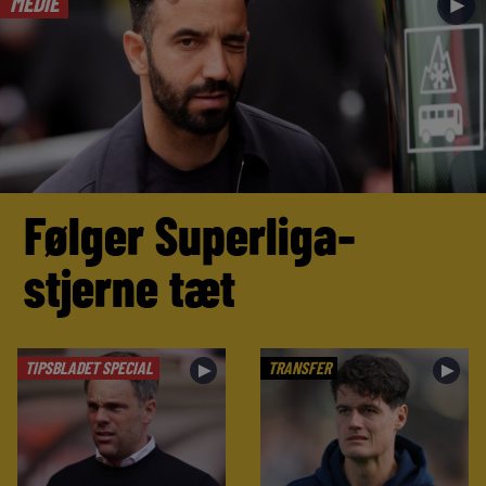
MEDIE
►
Følger Superliga-
stjerne tæt
TIPSBLADET SPECIAL
TRANSFER
►
►