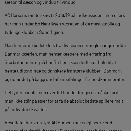
sæson til sæson og vindue til vindue.
AC Horsens ramte skævt i 2018/19 på indkøbssiden, men ellers
har man under Bo Henriksen været en af de mest stabile og
tydelige klubber i Superligaen.
Man henter de bedste folk fra divisionerne, nogle gange endda
Danmarksserien, man henter keepere med erfaring fra
Storbritannien, og så har Bo Henriksen haft stor held til at
hente udlændinge og danskere fra større klubber i Danmark
og udlandet på baggrund af anbefalinger fra holdkammerater.
Det lyder banalt, men over tid har det fungeret, måske fordi
man ikke står på tæer for at få de absolut bedste spillere målt
på individuel kvalitet.
Resultatet har været, at AC Horsens har solgt bedre end
mange af midterklubberne i Superligaen, især hvis vi regner