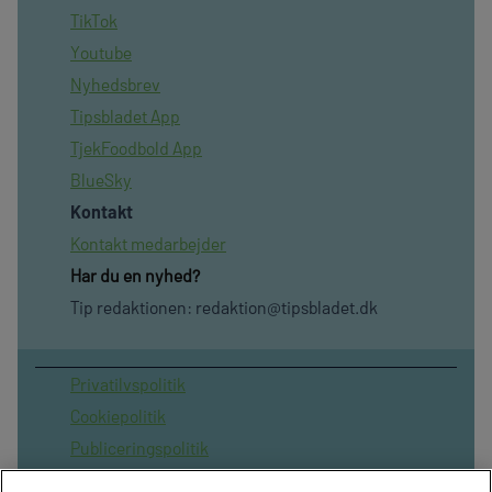
TikTok
Youtube
Nyhedsbrev
Tipsbladet App
TjekFoodbold App
BlueSky
Kontakt
Kontakt medarbejder
Har du en nyhed?
Tip redaktionen:
redaktion@tipsbladet.dk
Privatilvspolitik
Cookiepolitik
Publiceringspolitik
Vilkår for brug af sitet