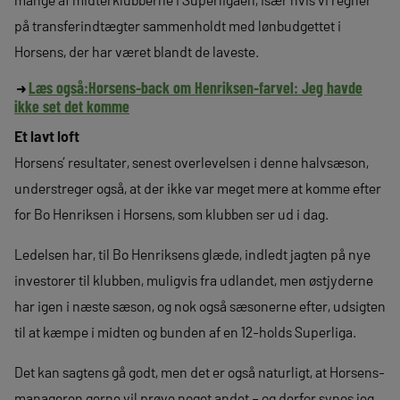
på transferindtægter sammenholdt med lønbudgettet i
Horsens, der har været blandt de laveste.
Læs også:
Horsens-back om Henriksen-farvel: Jeg havde
ikke set det komme
Et lavt loft
Horsens’ resultater, senest overlevelsen i denne halvsæson,
understreger også, at der ikke var meget mere at komme efter
for Bo Henriksen i Horsens, som klubben ser ud i dag.
Ledelsen har, til Bo Henriksens glæde, indledt jagten på nye
investorer til klubben, muligvis fra udlandet, men østjyderne
har igen i næste sæson, og nok også sæsonerne efter, udsigten
til at kæmpe i midten og bunden af en 12-holds Superliga.
Det kan sagtens gå godt, men det er også naturligt, at Horsens-
manageren gerne vil prøve noget andet – og derfor synes jeg