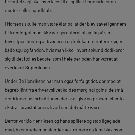
firkantet sagt skal overtales til at spille i Danmark for en
midter- eller bundklub.
I Horsens skulle man være klar på, at der blev savet igennem
til træning, at man ikke var garanteret at spille på sin
favoritposition, og at træneren og holdkammeraterne siger
både sgu og fanden, hvis man ikke i hvert sekund dedikerer
sig til det fælles bedste, som i hele perioden har været at
overleve i Superligaen.
Under Bo Henriksen har man også forfulgt det, der med et
begreb lånt fra erhvervslivet kaldes marginal gains, de små
ændringer og forbedringer, der skal give en procent eller to
ekstra i præstationen, hvad end det måtte være.
Derfor var Bo Henriksen og hans spillere og stab ligeglade
med, hvor vrede modstandernes trænere og fans blev over