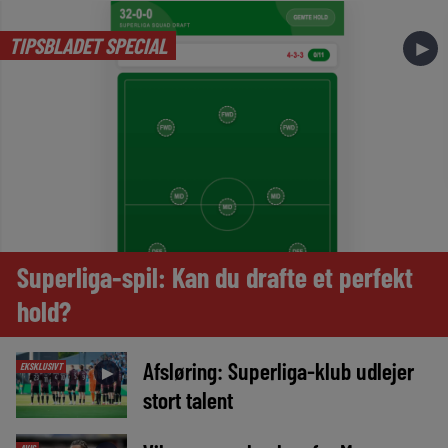
TIPSBLADET SPECIAL
►
Superliga-spil: Kan du drafte et perfekt
hold?
Afsløring: Superliga-klub udlejer
EKSKLUSIVT
►
stort talent
AVIS