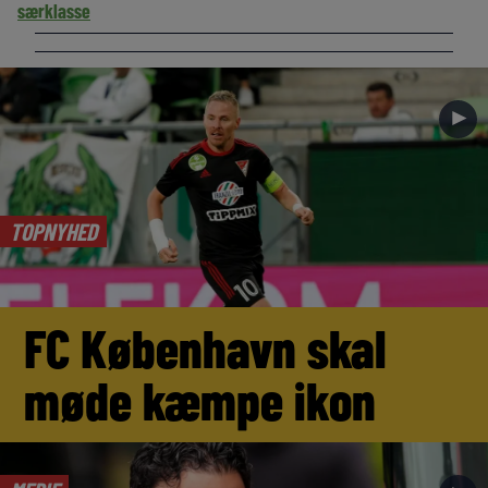
særklasse
►
TOPNYHED
FC København skal
møde kæmpe ikon