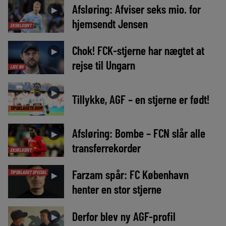
Afsløring: Afviser seks mio. for
►
hjemsendt Jensen
EKSKLUSIVT
Chok! FCK-stjerne har nægtet at
►
rejse til Ungarn
LIGE NU
►
Tillykke, AGF – en stjerne er født!
TIPSBLADETS DOM
Afsløring: Bombe – FCN slår alle
►
transferrekorder
EKSKLUSIVT
Farzam spår: FC København
TIPSBLADET SPECIAL
►
henter en stor stjerne
Derfor blev ny AGF-profil
►