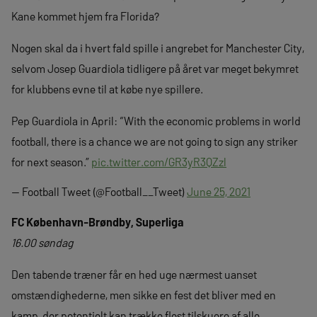
Kane kommet hjem fra Florida?
Nogen skal da i hvert fald spille i angrebet for Manchester City,
selvom Josep Guardiola tidligere på året var meget bekymret
for klubbens evne til at købe nye spillere.
Pep Guardiola in April: “With the economic problems in world
football, there is a chance we are not going to sign any striker
for next season.”
pic.twitter.com/GR3yR3QZzl
— Football Tweet (@Football__Tweet)
June 25, 2021
FC København-Brøndby, Superliga
16.00 søndag
Den tabende træner får en hed uge nærmest uanset
omstændighederne, men sikke en fest det bliver med en
kamp, der potentielt kan trække flest tilskuere af alle