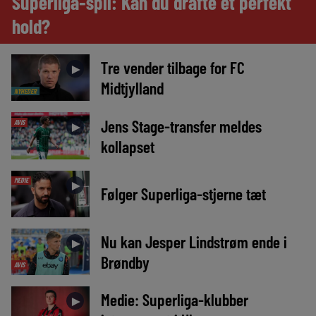
Superliga-spil: Kan du drafte et perfekt
hold?
Tre vender tilbage for FC
►
Midtjylland
NYHEDER
Jens Stage-transfer meldes
AVIS
►
kollapset
MEDIE
►
Følger Superliga-stjerne tæt
Nu kan Jesper Lindstrøm ende i
►
Brøndby
AVIS
Medie: Superliga-klubber
►