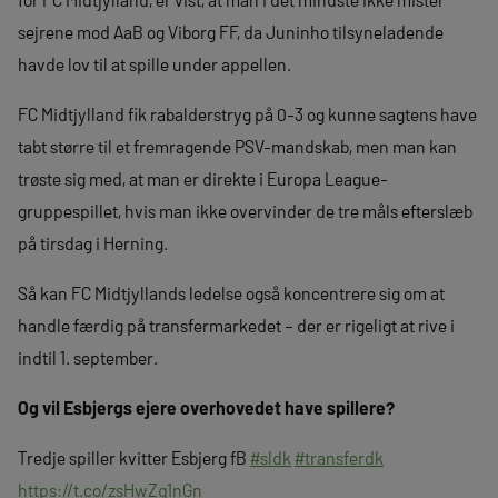
sejrene mod AaB og Viborg FF, da Juninho tilsyneladende
havde lov til at spille under appellen.
FC Midtjylland fik rabalderstryg på 0-3 og kunne sagtens have
tabt større til et fremragende PSV-mandskab, men man kan
trøste sig med, at man er direkte i Europa League-
gruppespillet, hvis man ikke overvinder de tre måls efterslæb
på tirsdag i Herning.
Så kan FC Midtjyllands ledelse også koncentrere sig om at
handle færdig på transfermarkedet – der er rigeligt at rive i
indtil 1. september.
Og vil Esbjergs ejere overhovedet have spillere?
Tredje spiller kvitter Esbjerg fB
#sldk
#transferdk
https://t.co/zsHwZq1nGn