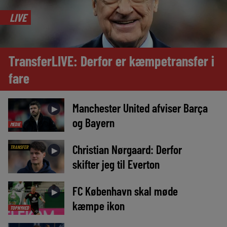
LIVE
TransferLIVE: Derfor er kæmpetransfer i
fare
Manchester United afviser Barça
►
og Bayern
MEDIE
Christian Nørgaard: Derfor
TRANSFER
►
skifter jeg til Everton
FC København skal møde
►
kæmpe ikon
TOPNYHED