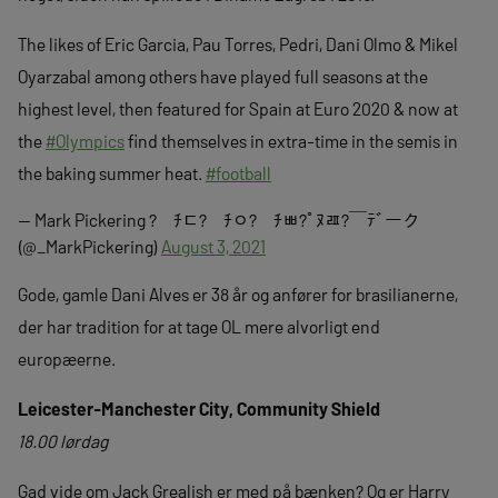
The likes of Eric Garcia, Pau Torres, Pedri, Dani Olmo & Mikel
Oyarzabal among others have played full seasons at the
highest level, then featured for Spain at Euro 2020 & now at
the
#Olympics
find themselves in extra-time in the semis in
the baking summer heat.
#football
— Mark Pickering ?￳ﾠﾁﾧ?￳ﾠﾁﾷ?￳ﾠﾁﾳ?￰ﾟﾇﾯ?￣ﾃﾞーク
(@_MarkPickering)
August 3, 2021
Gode, gamle Dani Alves er 38 år og anfører for brasilianerne,
der har tradition for at tage OL mere alvorligt end
europæerne.
Leicester-Manchester City, Community Shield
18.00 lørdag
Gad vide om Jack Grealish er med på bænken? Og er Harry