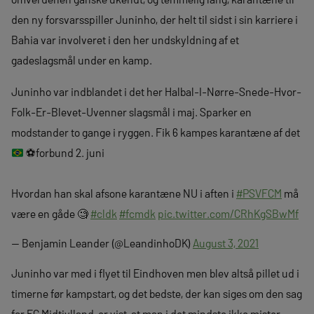
den ny forsvarsspiller Juninho, der helt til sidst i sin karriere i
Bahia var involveret i den her undskyldning af et
gadeslagsmål under en kamp.
Juninho var indblandet i det her Halbal-I-Nørre-Snede-Hvor-
Folk-Er-Blevet-Uvenner slagsmål i maj. Sparker en
modstander to gange i ryggen. Fik 6 kampes karantæne af det
⚽️
forbund 2. juni
Hvordan han skal afsone karantæne NU i aften i
#PSVFCM
må
være en gåde 🧐
#cldk
#fcmdk
pic.twitter.com/CRhKgSBwMf
— Benjamin Leander (@LeandinhoDK)
August 3, 2021
Juninho var med i flyet til Eindhoven men blev altså pillet ud i
timerne før kampstart, og det bedste, der kan siges om den sag
for FC Midtjylland, er vist, at man i det mindste ikke mister