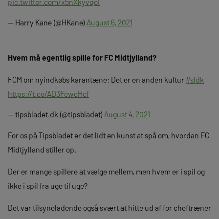
pic.twitter.com/x5nXkyvqo1
— Harry Kane (@HKane)
August 6, 2021
Hvem må egentlig spille for FC Midtjylland?
FCM om nyindkøbs karantæne: Det er en anden kultur
#sldk
https://t.co/AD3FewcHcf
— tipsbladet.dk (@tipsbladet)
August 4, 2021
For os på Tipsbladet er det lidt en kunst at spå om, hvordan FC
Midtjylland stiller op.
Der er mange spillere at vælge mellem, men hvem er i spil og
ikke i spil fra uge til uge?
Det var tilsyneladende også svært at hitte ud af for cheftræner