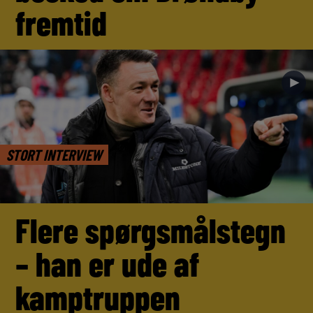
fremtid
►
STORT INTERVIEW
Flere spørgsmålstegn
– han er ude af
kamptruppen