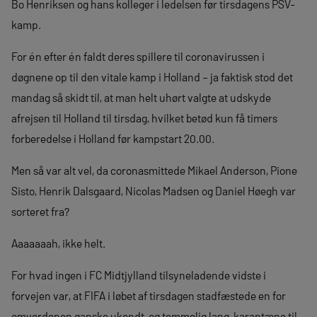
Bo Henriksen og hans kolleger i ledelsen før tirsdagens PSV-
kamp.
For én efter én faldt deres spillere til coronavirussen i
døgnene op til den vitale kamp i Holland – ja faktisk stod det
mandag så skidt til, at man helt uhørt valgte at udskyde
afrejsen til Holland til tirsdag, hvilket betød kun få timers
forberedelse i Holland før kampstart 20.00.
Men så var alt vel, da coronasmittede Mikael Anderson, Pione
Sisto, Henrik Dalsgaard, Nicolas Madsen og Daniel Høegh var
sorteret fra?
Aaaaaaah, ikke helt.
For hvad ingen i FC Midtjylland tilsyneladende vidste i
forvejen var, at FIFA i løbet af tirsdagen stadfæstede en for
omverdenen ganske ukendt, og temmelig lang, karantæne til