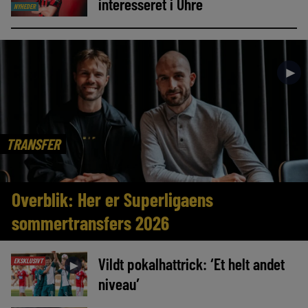
interesseret i Uhre
NYHEDER
►
TRANSFER
Overblik: Her er Superligaens
sommertransfers 2026
Vildt pokalhattrick: ‘Et helt andet
EKSKLUSIVT
►
niveau’