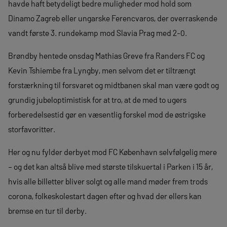
havde haft betydeligt bedre muligheder mod hold som
Dinamo Zagreb eller ungarske Ferencvaros, der overraskende
vandt første 3. rundekamp mod Slavia Prag med 2-0.
Brøndby hentede onsdag Mathias Greve fra Randers FC og
Kevin Tshiembe fra Lyngby, men selvom det er tiltrængt
forstærkning til forsvaret og midtbanen skal man være godt og
grundig jubeloptimistisk for at tro, at de med to ugers
forberedelsestid gør en væsentlig forskel mod de østrigske
storfavoritter.
Her og nu fylder derbyet mod FC København selvfølgelig mere
– og det kan altså blive med største tilskuertal i Parken i 15 år,
hvis alle billetter bliver solgt og alle mand møder frem trods
corona, folkeskolestart dagen efter og hvad der ellers kan
bremse en tur til derby.