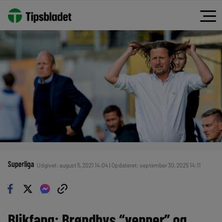
Superliga
Udgivet: august 5, 2021 14:04 | Opdateret: september 30, 2025 14:11
Blikfang: Brøndbys “venner” og