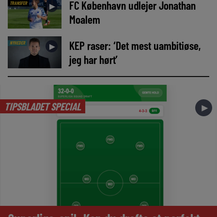
FC København udlejer Jonathan
TRANSFER
►
Moalem
KEP raser: ‘Det mest uambitiøse,
NYHEDER
►
jeg har hørt’
TIPSBLADET SPECIAL
►