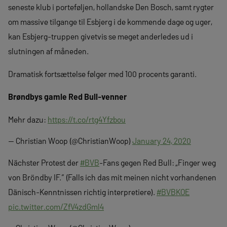
seneste klub i porteføljen, hollandske Den Bosch, samt rygter
om massive tilgange til Esbjerg i de kommende dage og uger,
kan Esbjerg-truppen givetvis se meget anderledes ud i
slutningen af måneden.
Dramatisk fortsættelse følger med 100 procents garanti.
Brøndbys gamle Red Bull-venner
Mehr dazu:
https://t.co/rtg4Yfzbou
— Christian Woop (@ChristianWoop)
January 24, 2020
Nächster Protest der
#BVB
-Fans gegen Red Bull: „Finger weg
von Bröndby IF.“ (Falls ich das mit meinen nicht vorhandenen
Dänisch-Kenntnissen richtig interpretiere).
#BVBKOE
pic.twitter.com/ZfV4zdGml4