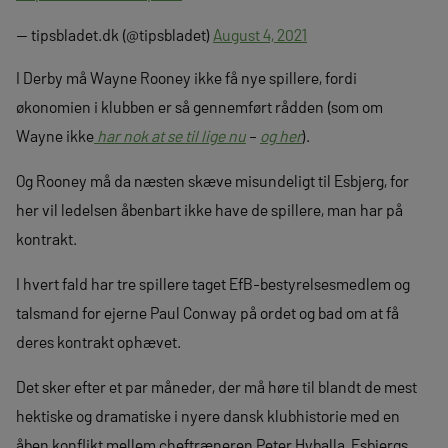
— tipsbladet.dk (@tipsbladet)
August 4, 2021
I Derby må Wayne Rooney ikke få nye spillere, fordi
økonomien i klubben er så gennemført rådden (som om
Wayne ikke
har nok at se til lige nu
–
og her
).
Og Rooney må da næsten skæve misundeligt til Esbjerg, for
her vil ledelsen åbenbart ikke have de spillere, man har på
kontrakt.
I hvert fald har tre spillere taget EfB-bestyrelsesmedlem og
talsmand for ejerne Paul Conway på ordet og bad om at få
deres kontrakt ophævet.
Det sker efter et par måneder, der må høre til blandt de mest
hektiske og dramatiske i nyere dansk klubhistorie med en
åben konflikt mellem cheftræneren Peter Hyballa, Esbjergs