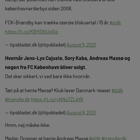
københavnerderbys siden 2006.
FCK-Brøndby kan trække største tilskuertal i 15 år
#sldk
https://t.co/KBHSNUoiSq
— tipsbladet.dk (@tipsbladet)
August 5, 2021
Hvornår Jens-Lys Cajuste, Sory Kaba, Andreas Maxsø og
nogen fra FC København bliver solgt.
Det sker sikkert, vi ved bare ikke hvornår.
Tæt på at hente Maxsø? Klub laver Danmark-teaser
#sldk
#transferdk
https://t.co/yNNzTZLkY6
— tipsbladet.dk (@tipsbladet)
August 5, 2021
Hmm, nej måske ikke.
Medie: Dropper at hente Andreas Maxsø
#sldk
#transferdk