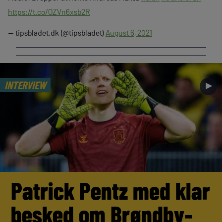
https://t.co/OZVn6xsb2R
— tipsbladet.dk (@tipsbladet)
August 6, 2021
INTERVIEW
►
Patrick Pentz med klar
besked om Brøndby-