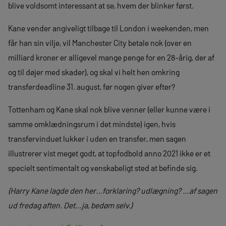
blive voldsomt interessant at se, hvem der blinker først.
Kane vender angiveligt tilbage til London i weekenden, men
får han sin vilje, vil Manchester City betale nok (over en
milliard kroner er alligevel mange penge for en 28-årig, der af
og til døjer med skader), og skal vi helt hen omkring
transferdeadline 31. august, før nogen giver efter?
Tottenham og Kane skal nok blive venner (eller kunne være i
samme omklædningsrum i det mindste) igen, hvis
transfervinduet lukker i uden en transfer, men sagen
illustrerer vist meget godt, at topfodbold anno 2021 ikke er et
specielt sentimentalt og venskabeligt sted at befinde sig.
(Harry Kane lagde den her…forklaring? udlægning? …af sagen
ud fredag aften. Det…ja, bedøm selv.)