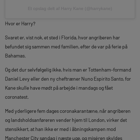
Et opslag delt af Harry Kane (@harrykane)
Hvor er Harry?
Svaret er, vist nok, et sted i Florida, hvor angriberen har
befundet sig sammen med familien, efter de var på ferie på
Bahamas.
Og det dur selvfølgelig ikke, hvis man er Tottenham-formand
Daniel Levy eller den ny cheftræner Nuno Espírito Santo, for
Kane skulle have mødt på arbejde i mandags og fået
coronatest.
Med yderligere fem dages coronakarantæne, når angriberen
og landsholdsanføreren vender hjem til London, virker det
stensikkert, at han ikke er med i åbningskampen mod
Manchester City søndag i næste uge, og miséren skyldes