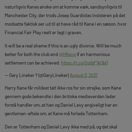
naturligvis Kanes ønske om at komme væk, sandsynligvis til
Manchester City, der trods Josep Guardiolas insisteren på det
modsatte faktisk ser ud til at have råd til Kane i en sæson, hvor
Financial Fair Play reelt er lagt i graven.
It will be a real shame if this is an ugly divorce. Will be much
better for both the club and
@HKane
if an harmonious
settlement can be achieved.
https://t.co/0qibF1kQbQ
— Gary Lineker ? (@GaryLineker)
August 2, 2021
Harry Kane får mildest talt ikke ros for sin strejke, som Kane
gennem gode bekendte i den britiske medieverden lader
forstå handler om, at han og Daniel Levy angiveligt har en
gentleman-aftale om, at Kane må forlade Tottenham.
Den er Tottenham og Daniel Levy ikke med på, og det skal