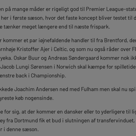
en på mange måder er rigeligt god til Premier League-sta
her i første sæson, hvor det faste koncept bliver testet til
kke tænker meget længere end til næste frispark.
 kommer et par iøjnefaldende handler til fra Brentford, der
rnhøje Kristoffer Ajer i Celtic, og som nu også råder over 
yeka. Oskar Buur og Andreas Søndergaard kommer nok ikke ti
 Jacob Lungi Sørensen i Norwich skal kæmpe for spilletiden
venstre back i Championship.
ykkede Joachim Andersen ned med Fulham men skal nu spill
yreste køb nogensinde.
e for sig, at der kommer en dansker eller to yderligere til 
y fra Dortmund fik et bud i slutningen af transfervinduet,
hr i denne sæson.