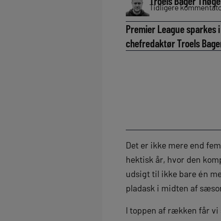
Troels Bager Thøge
Tidligere kommentator
Premier League sparkes i 
chefredaktør Troels Bager
Det er ikke mere end fem
hektisk år, hvor den ko
udsigt til ikke bare én m
pladask i midten af sæs
I toppen af rækken får v