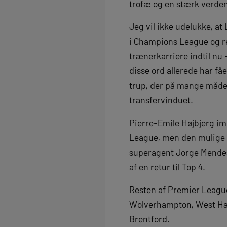
trofæ og en stærk verden
Jeg vil ikke udelukke, a
i Champions League og re
trænerkarriere indtil nu 
disse ord allerede har 
trup, der på mange måder
transfervinduet.
Pierre-Emile Højbjerg im
League, men den mulige 
superagent Jorge Mendes’
af en retur til Top 4.
Resten af Premier Leagues
Wolverhampton, West Ham 
Brentford.