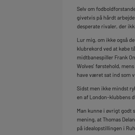
Selv om fodboldforstand
givetvis på hårdt arbejde 
desperate rivaler, der i
Lur mig, om ikke også der
klubrekord ved at købe tå
midtbanespiller Frank On
Wolves’ førstehold, mens
have været sat ind som 
Sidst men ikke mindst r
en af London-klubbens d
Man kunne i øvrigt godt s
mening, at Thomas Delane
på idealopstillingen i Ru