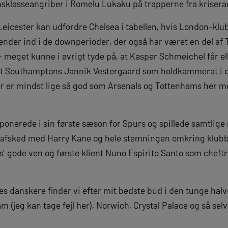
sklasseangriber i Romelu Lukaku på trapperne fra krisera
t Leicester kan udfordre Chelsea i tabellen, hvis London-k
nder ind i de downperioder, der også har været en del af
– meget kunne i øvrigt tyde på, at Kasper Schmeichel får el
fået Southamptons Jannik Vestergaard som holdkammerat i 
 er mindst lige så god som Arsenals og Tottenhams her me
ponerede i sin første sæson for Spurs og spillede samtlige
afsked med Harry Kane og hele stemningen omkring klubb
 gode ven og første klient Nuno Espirito Santo som cheft
 danskere finder vi efter mit bedste bud i den tunge halvd
(jeg kan tage fejl her), Norwich, Crystal Palace og så sel