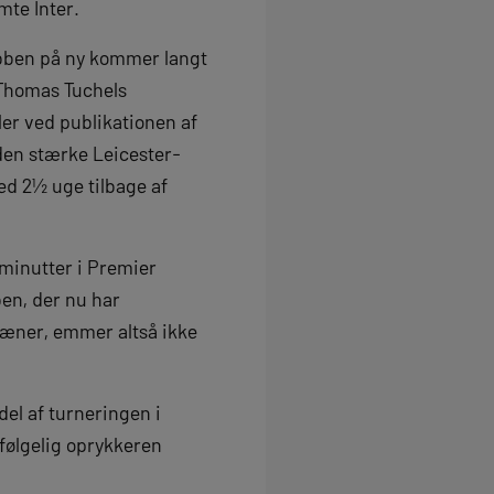
mte Inter.
lubben på ny kommer langt
 Thomas Tuchels
ler ved publikationen af
den stærke Leicester-
d 2½ uge tilbage af
 minutter i Premier
en, der nu har
ræner, emmer altså ikke
el af turneringen i
vfølgelig oprykkeren