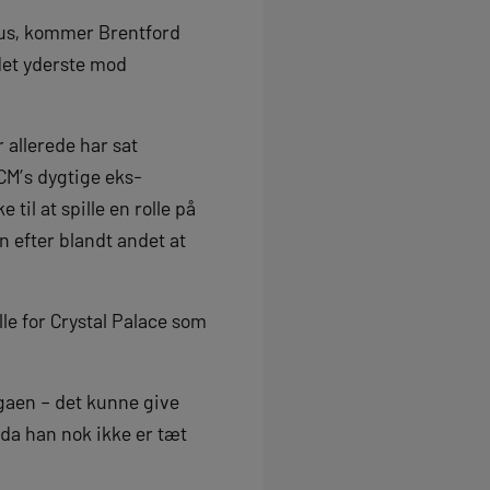
tus, kommer Brentford
 det yderste mod
 allerede har sat
FCM’s dygtige eks-
l at spille en rolle på
 efter blandt andet at
e for Crystal Palace som
ligaen – det kunne give
 da han nok ikke er tæt