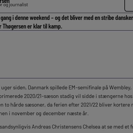
rsen
 og journalist
gang i denne weekend – og det bliver med en stribe danskere
 Thøgersen er klar til kamp.
 uger siden, Danmark spillede EM-semifinale på Wembley, 
mprimerede 2020/21-sæson stadig vil sidde i stængerne ho
en to hårde sæsoner, da ferien efter 2021/22 bliver kortere
onen i november og december næste år.
i sandsynligvis Andreas Christensens Chelsea at se med et