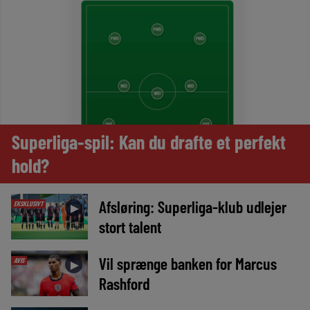
Superliga-spil: Kan du drafte et perfekt
hold?
Afsløring: Superliga-klub udlejer
EKSKLUSIVT
►
stort talent
Vil sprænge banken for Marcus
AVIS
►
Rashford