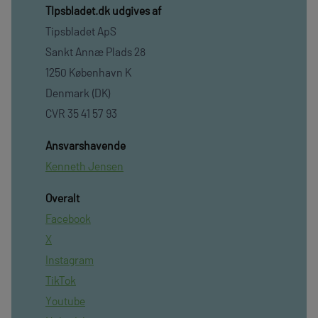
TIpsbladet.dk udgives af
Tipsbladet ApS
Sankt Annæ Plads 28
1250 København K
Denmark (DK)
CVR 35 41 57 93
Ansvarshavende
Kenneth Jensen
Overalt
Facebook
X
Instagram
TikTok
Youtube