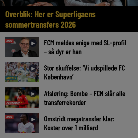
Overblik: Her er Superligaens
sommertransfers 2026
FCM meldes enige med SL-profil
MEDIE
►
– så dyr er han
Stor skuffelse: ‘Vi udspillede FC
►
København’
NYHEDER
Afsløring: Bombe – FCN slår alle
►
transferrekorder
EKSKLUSIVT
Omstridt megatransfer klar:
MEDIE
►
Koster over 1 milliard