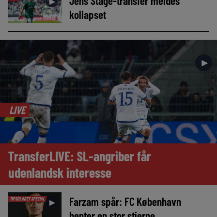
Jens Stage-transfer meldes
►
kollapset
►
LIVE
TransferLIVE: SL-angriber får
udenlandsk interesse
Farzam spår: FC København
TIPSBLADET SPECIAL
►
henter en stor stjerne