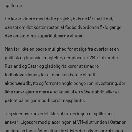
spillerne.
De kører videre med dette projekt, hvis de får lov til det,
uanset om det koster resten af fodboldverdenen 5-10 gange
den omsætning, superklubberne vinder.
Man får ikke en bedre mulighed for at sige fra overfor et en
politisk og finansiel magtelite, der placerer VM-slutrunder i
Rusland og Qatar og gladelig risikerer at smadre
fodboldverdenen, for at man kan betale et fedt
aktionærudbytte og forrente nogle penge i en investering, der
ikke rager ejerne mere end købet af en våbenfabrik eller et
patent på en genmodificeret majsplante.
Jeg siger overhovedet ikke, at turneringen er spillernes
ansvar. Ligesom med placeringen af VM-slutrunden i Qatar er
spillere og fans sådan cirka de sidste, der bliver spurgt (spøg