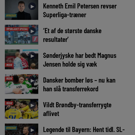
Kenneth Emil Petersen revser
►
Superliga-træner
NYHEDER
‘Et af de største danske
TIPSBLADET SPECIAL
►
resultater’
Sønderjyske har bedt Magnus
►
Jensen holde sig væk
MEDIE
Dansker bomber løs – nu kan
MEDIE
►
han slå transferrekord
Vildt Brøndby-transferrygte
MEDIE
►
aflivet
Legende til Bayern: Hent tidl. SL-
NYHEDER
►