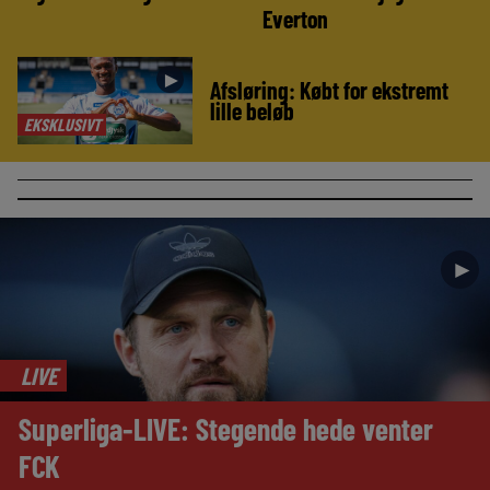
Everton
►
Afsløring: Købt for ekstremt
lille beløb
EKSKLUSIVT
►
LIVE
Superliga-LIVE: Stegende hede venter
FCK