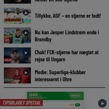
►
Tillykke, AGF – en stjerne er født!
TIPSBLADETS DOM
Nu kan Jesper Lindstrøm ende i
►
Brøndby
AVIS
Chok! FCK-stjerne har nægtet at
►
rejse til Ungarn
LIGE NU
Medie: Superliga-klubber
►
interesseret i Uhre
NYHEDER
TIPSBLADET SPECIAL
►