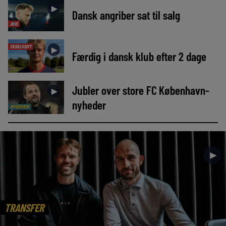
►
Dansk angriber sat til salg
AVIS
EKSKLUSIVT
►
Færdig i dansk klub efter 2 dage
Jubler over store FC København-
►
nyheder
INTERVIEW
►
TRANSFER