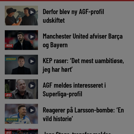
Derfor blev ny AGF-profil
►
udskiftet
Manchester United afviser Barça
►
og Bayern
MEDIE
KEP raser: ‘Det mest uambitiøse,
NYHEDER
►
jeg har hørt’
AGF meldes interesseret i
►
Superliga-profil
AVIS
Reagerer på Larsson-bombe: ‘En
►
vild historie’
INTERVIEW
AVIS