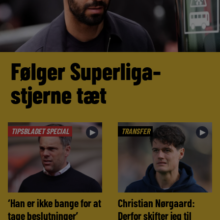
Følger Superliga-
stjerne tæt
TIPSBLADET SPECIAL
TRANSFER
►
►
‘Han er ikke bange for at
Christian Nørgaard:
tage beslutninger’
Derfor skifter jeg til