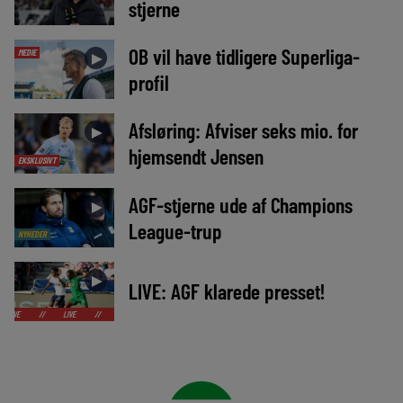
stjerne
OB vil have tidligere Superliga-
MEDIE
►
profil
Afsløring: Afviser seks mio. for
►
hjemsendt Jensen
EKSKLUSIVT
AGF-stjerne ude af Champions
►
League-trup
NYHEDER
►
LIVE: AGF klarede presset!
LIVE
//
LIVE
//
LIVE
//
LIVE
//
LIVE
//
LIVE
//
LIVE
//