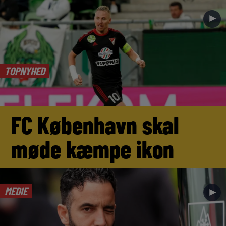
►
TOPNYHED
FC København skal
møde kæmpe ikon
MEDIE
►