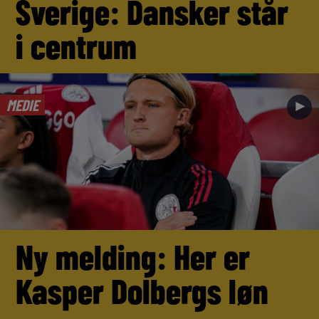
Sverige: Dansker står
i centrum
MEDIE
►
Ny melding: Her er
Kasper Dolbergs løn