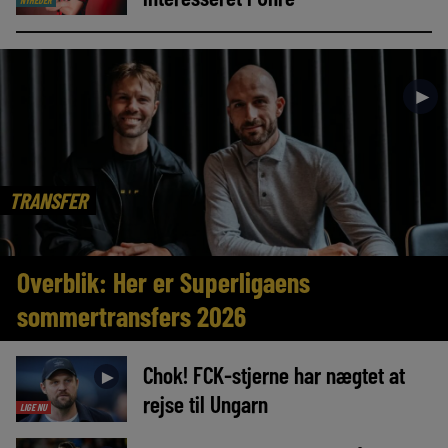
NYHEDER
►
TRANSFER
Overblik: Her er Superligaens
sommertransfers 2026
Chok! FCK-stjerne har nægtet at
►
rejse til Ungarn
LIGE NU