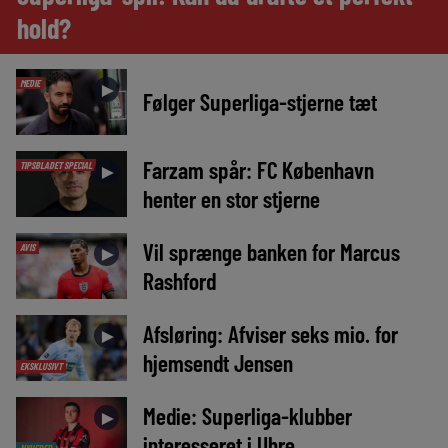
hold?
MEDIE
►
Følger Superliga-stjerne tæt
Farzam spår: FC København
TIPSBLADET SPECIAL
►
henter en stor stjerne
Vil sprænge banken for Marcus
AVIS
►
Rashford
Afsløring: Afviser seks mio. for
►
hjemsendt Jensen
EKSKLUSIVT
Medie: Superliga-klubber
►
interesseret i Uhre