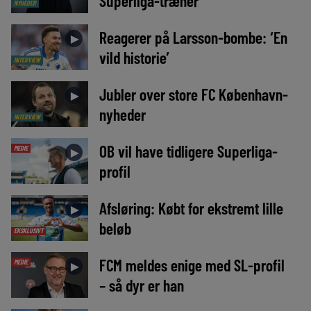
Superliga-træner
NYHEDER
Reagerer på Larsson-bombe: ‘En
►
vild historie’
INTERVIEW
Jubler over store FC København-
►
nyheder
INTERVIEW
OB vil have tidligere Superliga-
MEDIE
►
profil
Afsløring: Købt for ekstremt lille
►
beløb
EKSKLUSIVT
FCM meldes enige med SL-profil
MEDIE
►
– så dyr er han