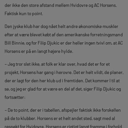
der ikke den store afstand mellem Hvidovre og AC Horsens.
Faktisk kun to point.
Den jyske klub har dog nået helt andre økonomiske muskler
efter at være blevet købt af den amerikanske forretningsmand
Bill Binnie, og for Filip Djukic er der heller ingen tvivl om, at AC
Horsens er på en langt højere hylde.
– Jeg tror slet ikke, at folk er klar over, hvad det er for et
projekt, Horsens har gang i herovre. Det er helt vildt, de planer,
der er lagt for den her klub ud i fremtiden. Det kommer I til at
se, og jeg er glad for at være en del af det, siger Filip Djukic og
fortsætter:
– De to point, der er i tabellen, afspejler faktisk ikke forskellen
på de to klubber. Horsens er et helt andet sted, sagt med al
respekt for Hvidovre. Horsens er rigtigt langt fremme i forhold