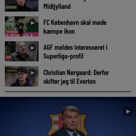
Midtjylland
NYHEDER
FC København skal møde
►
kæmpe ikon
TOPNYHED
AGF meldes interesseret i
►
Superliga-profil
AVIS
Christian Nørgaard: Derfor
TRANSFER
►
skifter jeg til Everton
►