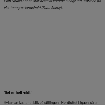
Filip Djukic har en stor drøm at komme tilbage ind i varmen på
Montenegros landshold (Foto: Alamy).
‘Det er helt vildt’
Hvis man kaster et blik på stillingen i NordicBet Ligaen, så er