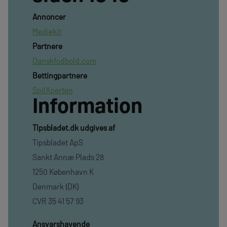
Annoncer
Mediekit
Partnere
Danskfodbold.com
Bettingpartnere
SpilXperten
Information
TIpsbladet.dk udgives af
Tipsbladet ApS
Sankt Annæ Plads 28
1250 København K
Denmark (DK)
CVR 35 41 57 93
Ansvarshavende