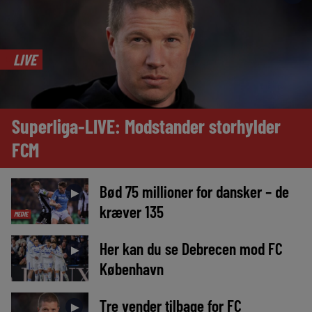
LIVE
Superliga-LIVE: Modstander storhylder
FCM
Bød 75 millioner for dansker – de
►
kræver 135
MEDIE
Her kan du se Debrecen mod FC
►
København
Tre vender tilbage for FC
►