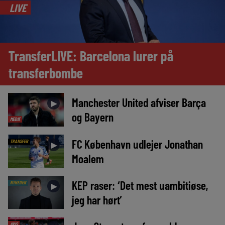
LIVE
TransferLIVE: Barcelona lurer på
transferbombe
Manchester United afviser Barça
►
og Bayern
MEDIE
FC København udlejer Jonathan
TRANSFER
►
Moalem
KEP raser: ‘Det mest uambitiøse,
NYHEDER
►
jeg har hørt’
AVIS