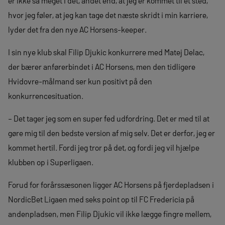
er ikke så meget i det, andet end, at jeg er kommet til et sted,
hvor jeg føler, at jeg kan tage det næste skridt i min karriere,
lyder det fra den nye AC Horsens-keeper.
I sin nye klub skal Filip Djukic konkurrere med Matej Delac,
der bærer anførerbindet i AC Horsens, men den tidligere
Hvidovre-målmand ser kun positivt på den
konkurrencesituation.
– Det tager jeg som en super fed udfordring. Det er med til at
gøre mig til den bedste version af mig selv. Det er derfor, jeg er
kommet hertil. Fordi jeg tror på det, og fordi jeg vil hjælpe
klubben op i Superligaen.
Forud for forårssæsonen ligger AC Horsens på fjerdepladsen i
NordicBet Ligaen med seks point op til FC Fredericia på
andenpladsen, men Filip Djukic vil ikke lægge fingre mellem,