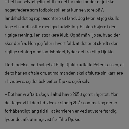
– Det har selvfølgelig fyldt en del for mig, for der er jo ikke
noget federe som fodboldspiller at kunne være på A-
landsholdet og repræsentere sit land. Jeg føler, at jeg skulle
tage et sundt skifte med god udvikling. Et step højere i den
rigtige retning, i en stærkere klub. Og så må vi jo se, hvad der
sker derfra. Men jeg føler i hvert fald, at det er et skridt i den
rigtige retning mod landsholdet, lyder det fra Filip Djukic.
I forbindelse med salget af Filip Djukic udtalte Peter Lassen, at
de to har en aftale om, at målmanden skal afslutte sin karriere
i Hvidovre, og det bekræfter Djukic også selv.
– Det har vi aftalt. Jeg vil altid have 2650 gemt i hjertet. Men
det tager vi til den tid. Jeg er stadig 25 år gammel, og der er
forhåbentligt lang tid til, at karrieren er ved at være færdig,
lyder det afslutningsvist fra Filip Djukic.