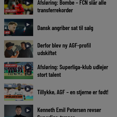
Afsløring: Bombe – FCN slår alle
►
transferrekorder
EKSKLUSIVT
►
Dansk angriber sat til salg
AVIS
Derfor blev ny AGF-profil
►
udskiftet
Afsløring: Superliga-klub udlejer
EKSKLUSIVT
►
stort talent
►
Tillykke, AGF – en stjerne er født!
TIPSBLADETS DOM
Kenneth Emil Petersen revser
►