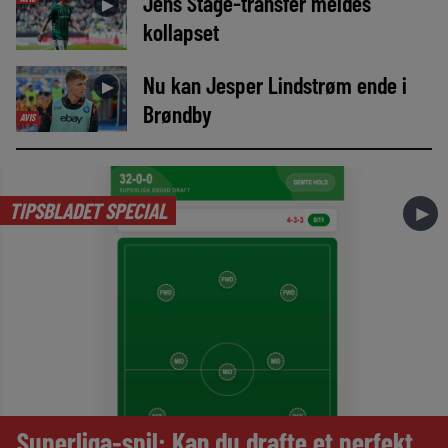
Jens Stage-transfer meldes
►
kollapset
Nu kan Jesper Lindstrøm ende i
►
Brøndby
AVIS
TIPSBLADET SPECIAL
►
Superliga-spil: Kan du drafte et perfekt