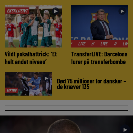
EKSKLUSIVT
►
►
//
LIVE
//
LIVE
//
LIVE
//
LIV
Vildt pokalhattrick: ‘Et
TransferLIVE: Barcelona
helt andet niveau’
lurer på transferbombe
►
Bød 75 millioner for dansker –
de kræver 135
MEDIE
►