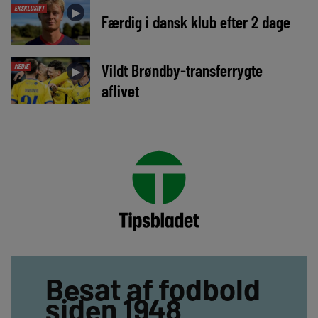
EKSKLUSIVT
►
Færdig i dansk klub efter 2 dage
Vildt Brøndby-transferrygte
MEDIE
►
aflivet
Besat af fodbold
siden 1948