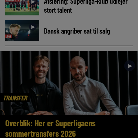
Afsløring: Superliga-klub udlejer
►
stort talent
►
Dansk angriber sat til salg
AVIS
►
TRANSFER
Overblik: Her er Superligaens
sommertransfers 2026