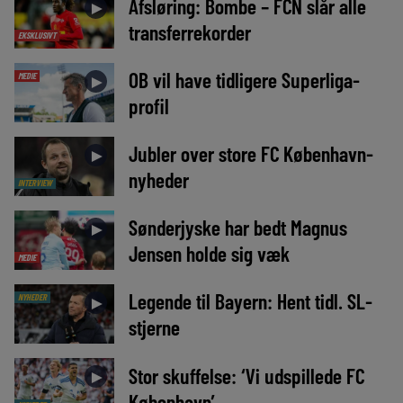
Afsløring: Bombe – FCN slår alle
►
transferrekorder
EKSKLUSIVT
OB vil have tidligere Superliga-
MEDIE
►
profil
Jubler over store FC København-
►
nyheder
INTERVIEW
Sønderjyske har bedt Magnus
►
Jensen holde sig væk
MEDIE
Legende til Bayern: Hent tidl. SL-
NYHEDER
►
stjerne
Stor skuffelse: ‘Vi udspillede FC
►
København’