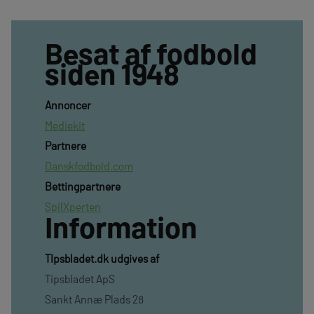
Besat af fodbold
siden 1948
Annoncer
Mediekit
Partnere
Danskfodbold.com
Bettingpartnere
SpilXperten
Information
TIpsbladet.dk udgives af
Tipsbladet ApS
Sankt Annæ Plads 28