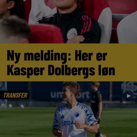
Ny melding: Her er
Kasper Dolbergs løn
TRANSFER
►