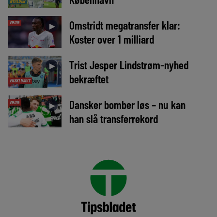
NYHEDER
Omstridt megatransfer klar:
MEDIE
►
Koster over 1 milliard
Trist Jesper Lindstrøm-nyhed
►
bekræftet
EKSKLUSIVT
Dansker bomber løs – nu kan
MEDIE
►
han slå transferrekord