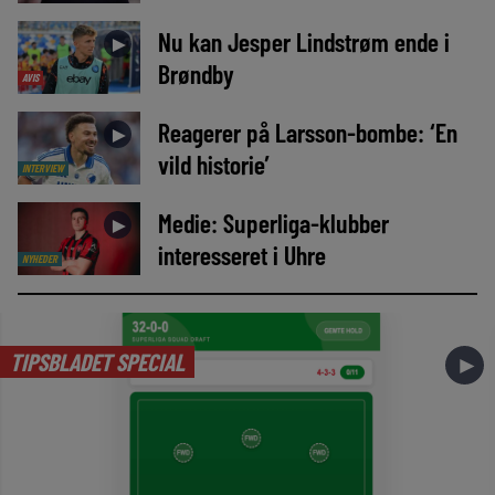
Nu kan Jesper Lindstrøm ende i
►
Brøndby
AVIS
Reagerer på Larsson-bombe: ‘En
►
vild historie’
INTERVIEW
Medie: Superliga-klubber
►
interesseret i Uhre
NYHEDER
TIPSBLADET SPECIAL
►