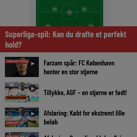
Superliga-spil: Kan du drafte et perfekt
hold?
Farzam spår: FC København
TIPSBLADET SPECIAL
►
henter en stor stjerne
►
Tillykke, AGF – en stjerne er født!
TIPSBLADETS DOM
Afsløring: Købt for ekstremt lille
►
beløb
EKSKLUSIVT
EKSKLUSIVT