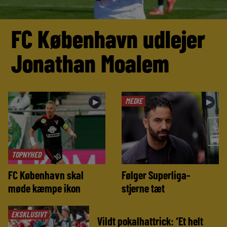
FC København udlejer
Jonathan Moalem
MEDIE
►
►
TOPNYHED
FC København skal
Følger Superliga-
møde kæmpe ikon
stjerne tæt
EKSKLUSIVT
►
Vildt pokalhattrick: ‘Et helt