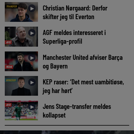
Christian Nørgaard: Derfor
TRANSFER
►
skifter jeg til Everton
AGF meldes interesseret i
►
Superliga-profil
AVIS
Manchester United afviser Barça
►
og Bayern
MEDIE
KEP raser: ‘Det mest uambitiøse,
NYHEDER
►
jeg har hørt’
Jens Stage-transfer meldes
AVIS
►
kollapset