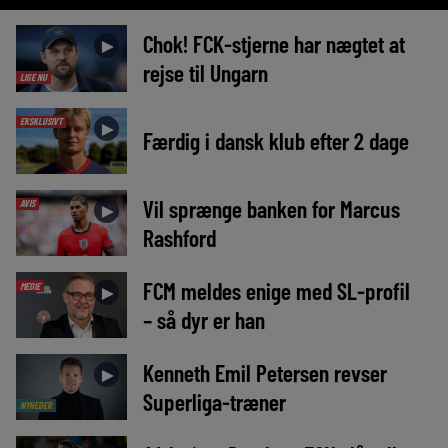
Chok! FCK-stjerne har nægtet at
►
rejse til Ungarn
LIGE NU
EKSKLUSIVT
►
Færdig i dansk klub efter 2 dage
Vil sprænge banken for Marcus
AVIS
►
Rashford
FCM meldes enige med SL-profil
MEDIE
►
– så dyr er han
Kenneth Emil Petersen revser
►
Superliga-træner
NYHEDER