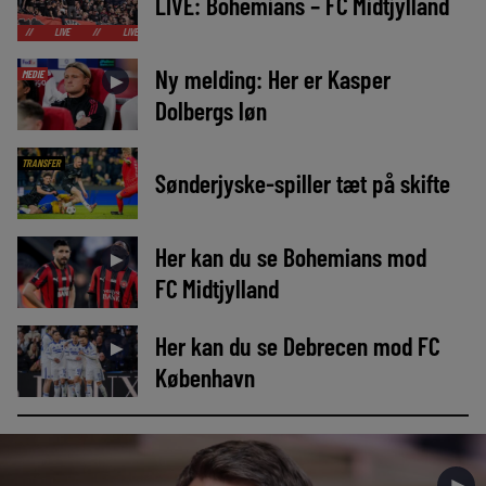
LIVE: Bohemians – FC Midtjylland
IVE
//
LIVE
//
LIVE
//
LIVE
//
LIVE
//
LIVE
//
LIVE
//
LIVE
Ny melding: Her er Kasper
MEDIE
►
Dolbergs løn
TRANSFER
Sønderjyske-spiller tæt på skifte
Her kan du se Bohemians mod
►
FC Midtjylland
Her kan du se Debrecen mod FC
►
København
►