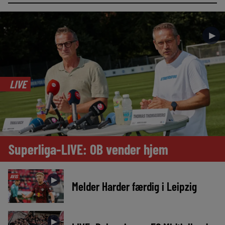
►
LIVE
Superliga-LIVE: OB vender hjem
AVIS
►
Melder Harder færdig i Leipzig
►