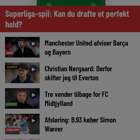
Superliga-spil: Kan du drafte et perfekt
hold?
Manchester United afviser Barça
►
og Bayern
MEDIE
Christian Nørgaard: Derfor
TRANSFER
►
skifter jeg til Everton
Tre vender tilbage for FC
►
Midtjylland
NYHEDER
Afsløring: B.93 køber Simon
►
Wæver
EKSKLUSIVT