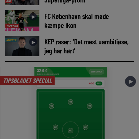
AVIS
FC København skal møde
►
kæmpe ikon
TOPNYHED
KEP raser: ‘Det mest uambitiøse,
NYHEDER
►
jeg har hørt’
TIPSBLADET SPECIAL
►