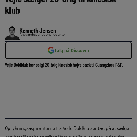
klub
Kenneth Jensen
Ansvarshavende chefredaktør
følg på Discover
Vejle Boldklub har solgt 20-årig kinesisk højre back til Guangzhou R&F.
Oprykningsaspiranterne fra Vejle Boldklub er tæt på at sælge
den brasilianske angriber Dominic Vinicius, men inden det