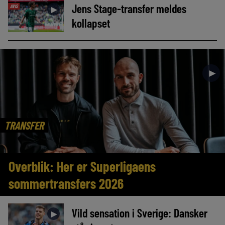
Jens Stage-transfer meldes
AVIS
►
kollapset
►
TRANSFER
Overblik: Her er Superligaens
sommertransfers 2026
Vild sensation i Sverige: Dansker
►