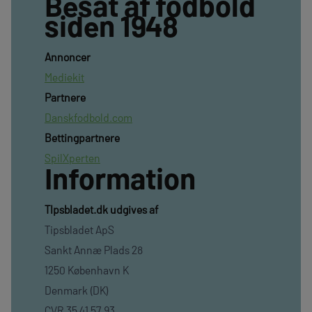
Besat af fodbold
siden 1948
Annoncer
Mediekit
Partnere
Danskfodbold.com
Bettingpartnere
SpilXperten
Information
TIpsbladet.dk udgives af
Tipsbladet ApS
Sankt Annæ Plads 28
1250 København K
Denmark (DK)
CVR 35 41 57 93