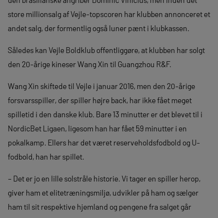
store millionsalg af Vejle-topscoren har klubben annonceret et
andet salg, der formentlig også luner pænt i klubkassen.
Således kan Vejle Boldklub offentliggøre, at klubben har solgt
den 20-årige kineser Wang Xin til Guangzhou R&F.
Wang Xin skiftede til Vejle i januar 2016, men den 20-årige
forsvarsspiller, der spiller højre back, har ikke fået meget
spilletid i den danske klub. Bare 13 minutter er det blevet til i
NordicBet Ligaen, ligesom han har fået 59 minutter i en
pokalkamp. Ellers har det været reserveholdsfodbold og U-
fodbold, han har spillet.
– Det er jo en lille solstråle historie. Vi tager en spiller herop,
giver ham et elitetræningsmiljø, udvikler på ham og sælger
ham til sit respektive hjemland og pengene fra salget går