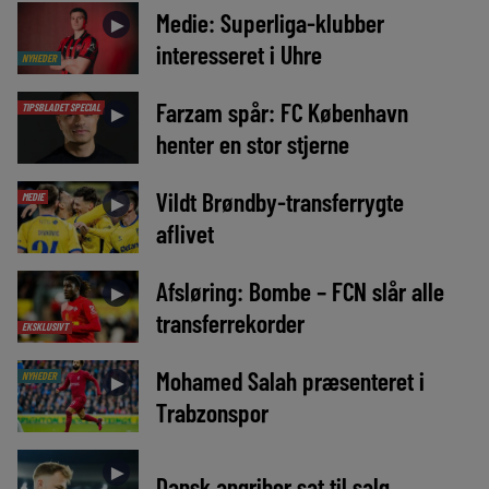
Medie: Superliga-klubber
►
interesseret i Uhre
NYHEDER
Farzam spår: FC København
TIPSBLADET SPECIAL
►
henter en stor stjerne
Vildt Brøndby-transferrygte
MEDIE
►
aflivet
Afsløring: Bombe – FCN slår alle
►
transferrekorder
EKSKLUSIVT
Mohamed Salah præsenteret i
NYHEDER
►
Trabzonspor
►
Dansk angriber sat til salg