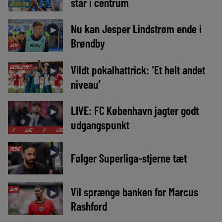
står i centrum
INTERVIEW
Nu kan Jesper Lindstrøm ende i
►
Brøndby
AVIS
Vildt pokalhattrick: ‘Et helt andet
EKSKLUSIVT
►
niveau’
LIVE: FC København jagter godt
►
udgangspunkt
IVE
//
LIVE
//
LIVE
//
LIVE
//
LIVE
//
LIVE
//
LIVE
//
LIVE
MEDIE
►
Følger Superliga-stjerne tæt
Vil sprænge banken for Marcus
AVIS
►
Rashford