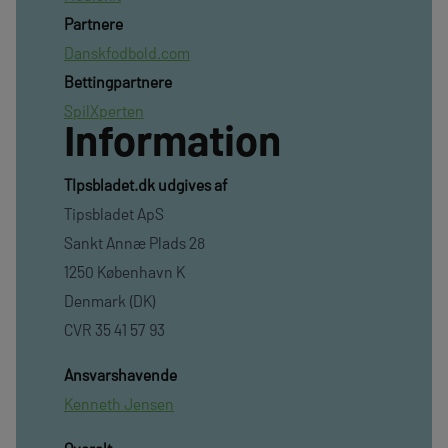
Partnere
Danskfodbold.com
Bettingpartnere
SpilXperten
Information
TIpsbladet.dk udgives af
Tipsbladet ApS
Sankt Annæ Plads 28
1250 København K
Denmark (DK)
CVR 35 41 57 93
Ansvarshavende
Kenneth Jensen