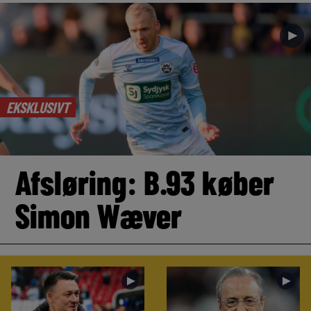
►
EKSKLUSIVT
Afsløring: B.93 køber
Simon Wæver
►
►