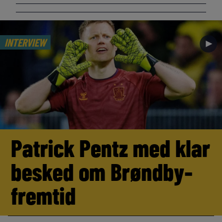
INTERVIEW
►
Patrick Pentz med klar
besked om Brøndby-
fremtid