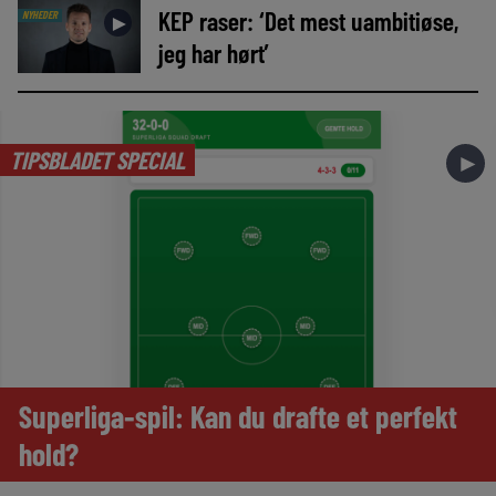
KEP raser: ‘Det mest uambitiøse,
NYHEDER
►
jeg har hørt’
TIPSBLADET SPECIAL
►
Superliga-spil: Kan du drafte et perfekt
hold?