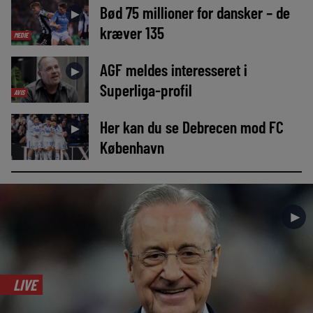
Bød 75 millioner for dansker – de
►
kræver 135
MEDIE
AGF meldes interesseret i
►
Superliga-profil
AVIS
Her kan du se Debrecen mod FC
►
København
►
LIVE