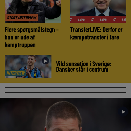
STORT INTERVIEW
//
LIVE
//
LIVE
//
LIV
Flere spørgsmålstegn –
TransferLIVE: Derfor er
han er ude af
kæmpetransfer i fare
kamptruppen
►
Vild sensation i Sverige:
Dansker står i centrum
INTERVIEW
►