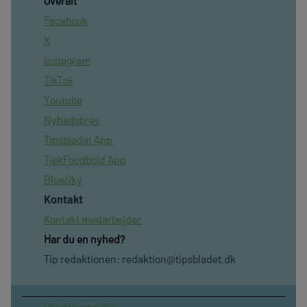
Overalt
Facebook
X
Instagram
TikTok
Youtube
Nyhedsbrev
Tipsbladet App
TjekFoodbold App
BlueSky
Kontakt
Kontakt medarbejder
Har du en nyhed?
Tip redaktionen:
redaktion@tipsbladet.dk
Privatilvspolitik