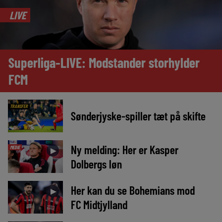
LIVE
Superliga-LIVE: Modstander storhylder
FCM
TRANSFER
Sønderjyske-spiller tæt på skifte
Ny melding: Her er Kasper
MEDIE
►
Dolbergs løn
Her kan du se Bohemians mod
►
FC Midtjylland