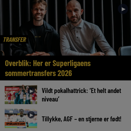
►
TRANSFER
Overblik: Her er Superligaens
sommertransfers 2026
Vildt pokalhattrick: ‘Et helt andet
EKSKLUSIVT
►
niveau’
►
Tillykke, AGF – en stjerne er født!
TIPSBLADETS DOM