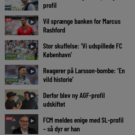
profil
Vil sprænge banken for Marcus
AVIS
►
Rashford
Stor skuffelse: ‘Vi udspillede FC
►
København’
NYHEDER
Reagerer på Larsson-bombe: ‘En
►
vild historie’
INTERVIEW
Derfor blev ny AGF-profil
►
udskiftet
FCM meldes enige med SL-profil
MEDIE
►
– så dyr er han