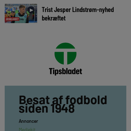
Trist Jesper Lindstrøm-nyhed
►
bekræftet
EKSKLUSIVT
Besat af fodbold
siden 1948
Annoncer
Mediekit