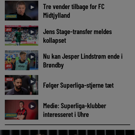
Tre vender tilbage for FC
►
Midtjylland
NYHEDER
Jens Stage-transfer meldes
AVIS
►
kollapset
Nu kan Jesper Lindstrøm ende i
►
Brøndby
AVIS
MEDIE
►
Følger Superliga-stjerne tæt
Medie: Superliga-klubber
►
interesseret i Uhre
NYHEDER