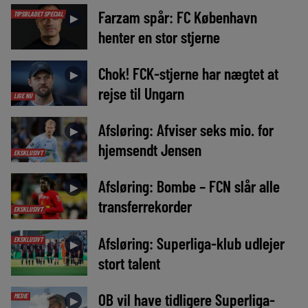
Farzam spår: FC København
TIPSBLADET SPECIAL
►
henter en stor stjerne
Chok! FCK-stjerne har nægtet at
►
rejse til Ungarn
LIGE NU
Afsløring: Afviser seks mio. for
►
hjemsendt Jensen
EKSKLUSIVT
Afsløring: Bombe – FCN slår alle
►
transferrekorder
EKSKLUSIVT
Afsløring: Superliga-klub udlejer
EKSKLUSIVT
►
stort talent
OB vil have tidligere Superliga-
MEDIE
►