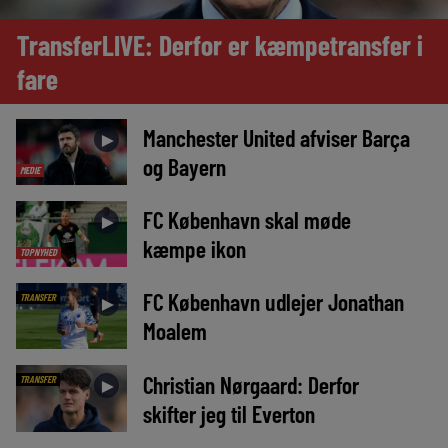
TransferLIVE: Derfor er kæmpetransfer i
fare
Manchester United afviser Barça
►
og Bayern
MEDIE
FC København skal møde
►
kæmpe ikon
TOPNYHED
FC København udlejer Jonathan
TRANSFER
►
Moalem
Christian Nørgaard: Derfor
TRANSFER
►
skifter jeg til Everton