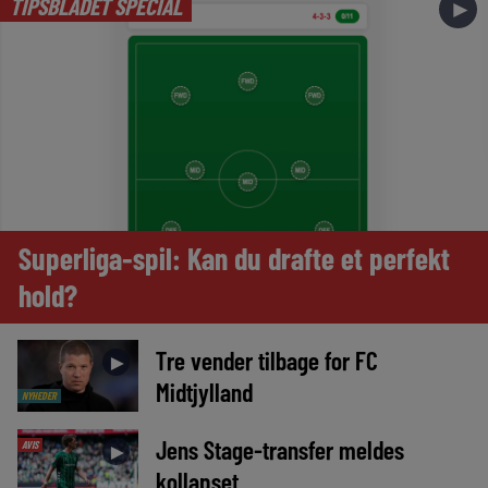
TIPSBLADET SPECIAL
►
Superliga-spil: Kan du drafte et perfekt
hold?
Tre vender tilbage for FC
►
Midtjylland
NYHEDER
Jens Stage-transfer meldes
AVIS
►
kollapset