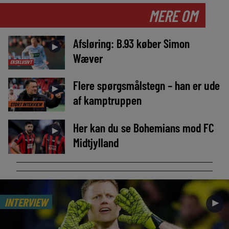
MERE OM
Afsløring: B.93 køber Simon
►
Wæver
EKSKLUSIVT
Flere spørgsmålstegn – han er ude
►
af kamptruppen
STORT INTERVIEW
Her kan du se Bohemians mod FC
►
Midtjylland
INTERVIEW
►