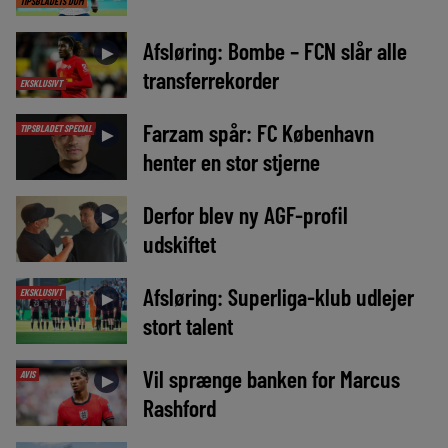
TIPSBLADETS DOM
Afsløring: Bombe – FCN slår alle
►
transferrekorder
EKSKLUSIVT
Farzam spår: FC København
TIPSBLADET SPECIAL
►
henter en stor stjerne
Derfor blev ny AGF-profil
►
udskiftet
Afsløring: Superliga-klub udlejer
EKSKLUSIVT
►
stort talent
Vil sprænge banken for Marcus
AVIS
►
Rashford