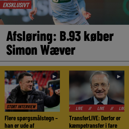
EKSKLUSIVT
Afsløring: B.93 køber
Simon Wæver
►
►
STORT INTERVIEW
//
LIVE
//
LIVE
//
LIVE
//
LIV
Flere spørgsmålstegn –
TransferLIVE: Derfor er
han er ude af
kæmpetransfer i fare