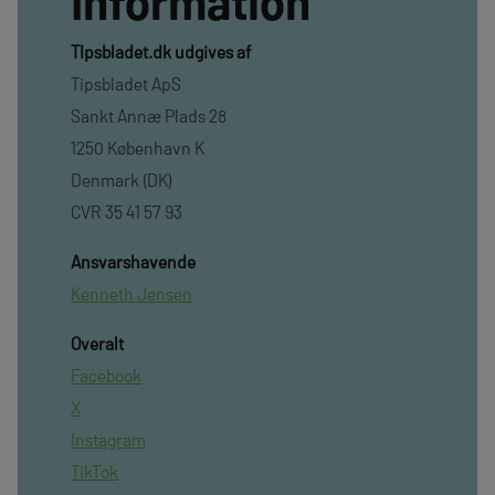
Information
TIpsbladet.dk udgives af
Tipsbladet ApS
Sankt Annæ Plads 28
1250 København K
Denmark (DK)
CVR 35 41 57 93
Ansvarshavende
Kenneth Jensen
Overalt
Facebook
X
Instagram
TikTok