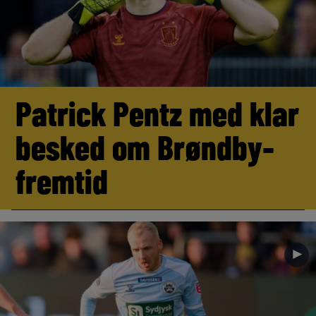
Patrick Pentz med klar
besked om Brøndby-
fremtid
►