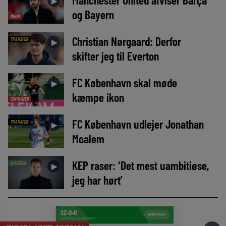
►
og Bayern
MEDIE
Christian Nørgaard: Derfor
TRANSFER
►
skifter jeg til Everton
FC København skal møde
►
kæmpe ikon
TOPNYHED
FC København udlejer Jonathan
TRANSFER
►
Moalem
KEP raser: ‘Det mest uambitiøse,
NYHEDER
►
jeg har hørt’