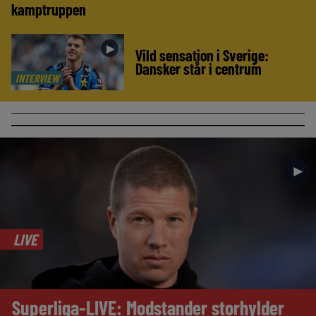
kamptruppen
►
Vild sensation i Sverige:
Dansker står i centrum
INTERVIEW
►
LIVE
Superliga-LIVE: Modstander storhylder