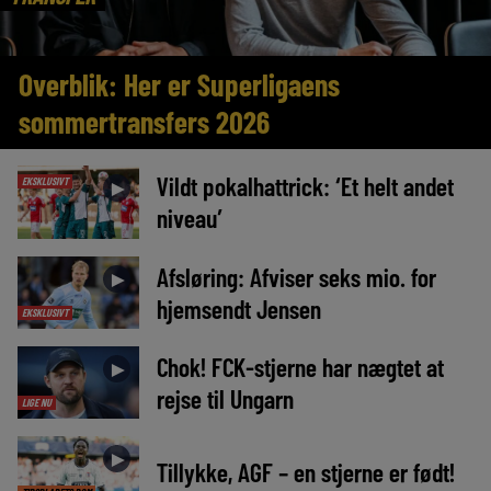
Overblik: Her er Superligaens
sommertransfers 2026
Vildt pokalhattrick: ‘Et helt andet
EKSKLUSIVT
►
niveau’
Afsløring: Afviser seks mio. for
►
hjemsendt Jensen
EKSKLUSIVT
Chok! FCK-stjerne har nægtet at
►
rejse til Ungarn
LIGE NU
►
Tillykke, AGF – en stjerne er født!