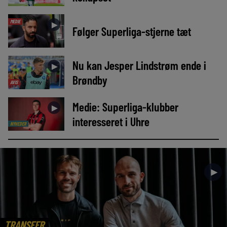
MEDIE
►
Følger Superliga-stjerne tæt
Nu kan Jesper Lindstrøm ende i
►
Brøndby
AVIS
Medie: Superliga-klubber
►
interesseret i Uhre
NYHEDER
►
TRANSFER