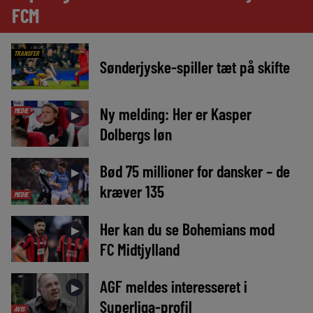
FCM
TRANSFER
Sønderjyske-spiller tæt på skifte
Ny melding: Her er Kasper
MEDIE
►
Dolbergs løn
Bød 75 millioner for dansker – de
►
kræver 135
MEDIE
Her kan du se Bohemians mod
►
FC Midtjylland
AGF meldes interesseret i
►
Superliga-profil
AVIS