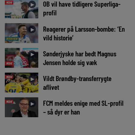
OB vil have tidligere Superliga-
MEDIE
►
profil
Reagerer på Larsson-bombe: ‘En
►
vild historie’
INTERVIEW
Sønderjyske har bedt Magnus
►
Jensen holde sig væk
MEDIE
Vildt Brøndby-transferrygte
MEDIE
►
aflivet
FCM meldes enige med SL-profil
MEDIE
►
– så dyr er han