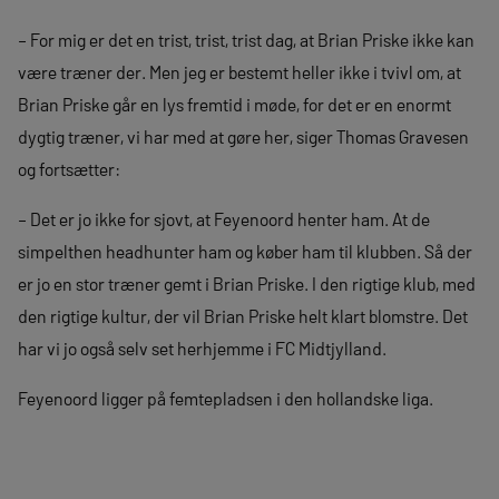
– For mig er det en trist, trist, trist dag, at Brian Priske ikke kan
være træner der. Men jeg er bestemt heller ikke i tvivl om, at
Brian Priske går en lys fremtid i møde, for det er en enormt
dygtig træner, vi har med at gøre her, siger Thomas Gravesen
og fortsætter:
– Det er jo ikke for sjovt, at Feyenoord henter ham. At de
simpelthen headhunter ham og køber ham til klubben. Så der
er jo en stor træner gemt i Brian Priske. I den rigtige klub, med
den rigtige kultur, der vil Brian Priske helt klart blomstre. Det
har vi jo også selv set herhjemme i FC Midtjylland.
Feyenoord ligger på femtepladsen i den hollandske liga.