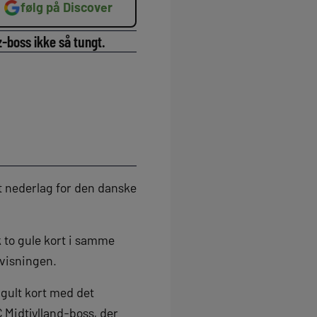
følg på Discover
-boss ikke så tungt.
t nederlag for den danske
k to gule kort i samme
dvisningen.
 gult kort med det
FC Midtjylland-boss, der