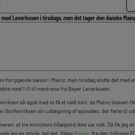
n
t mod Leverkusen i tirsdags, men det tager den danske Mainz
en forrygende sæson i Mainz, men tirsdag endte det med e
abte med 1-0 til mestrene fra Bayer Leverkusen.
enriksen så også med at få et rødt kort, da Mainz-bossen fi
v Bo Henriksen sin udlægning af episoden, der førte til u
eren, at tre minutters tillægstid ikke var nok. Så fik jeg et
de jeg en smule, lød det, ifølge
Kicker
, fra den tidligere 