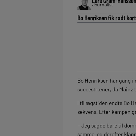
Lars Gram-Hansse
Journalist
Bo Henriksen fik rødt kor
Bo Henriksen har gang i 
succestræner, da Mainz t
I tillægstiden endte Bo H
sekvens. Efter kampen ga
– Jeg sagde bare til domm
samme, og derefter klappe