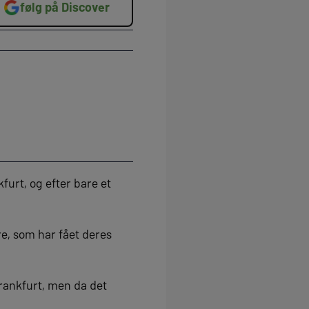
følg på Discover
urt, og efter bare et
re, som har fået deres
Frankfurt, men da det