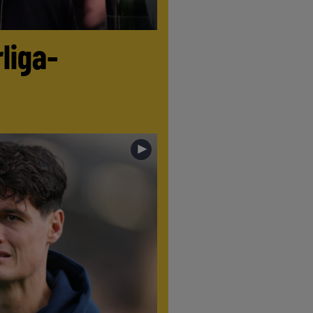
liga-
►