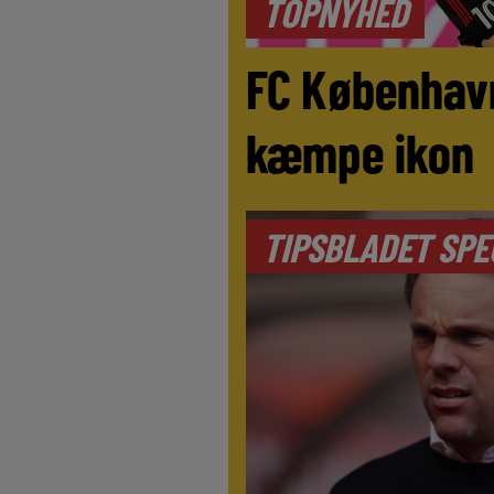
TOPNYHED
FC Københav
kæmpe ikon
TIPSBLADET SPE