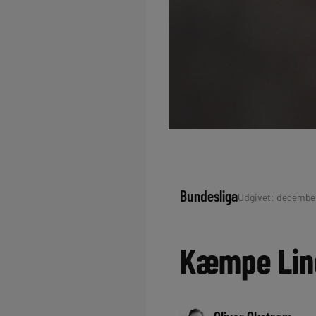
Bundesliga
Udgivet: december 
Kæmpe Lind