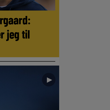
ørgaard:
r jeg til
►