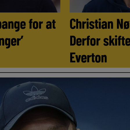
bange for at
Christian N
nger’
Derfor skifte
Everton