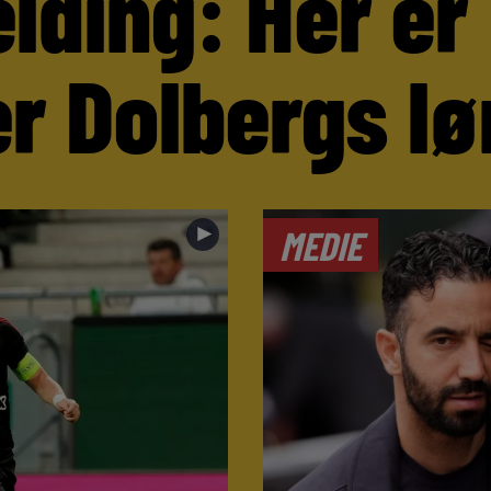
lding: Her er
r Dolbergs lø
►
MEDIE