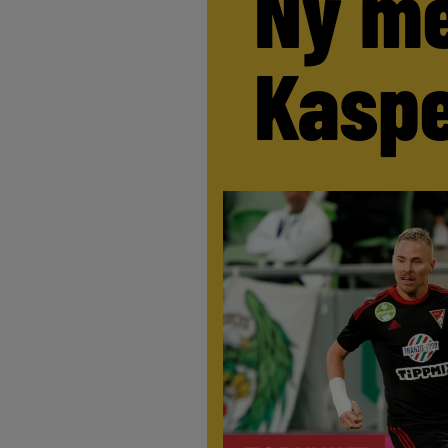
Ny me
Kaspe