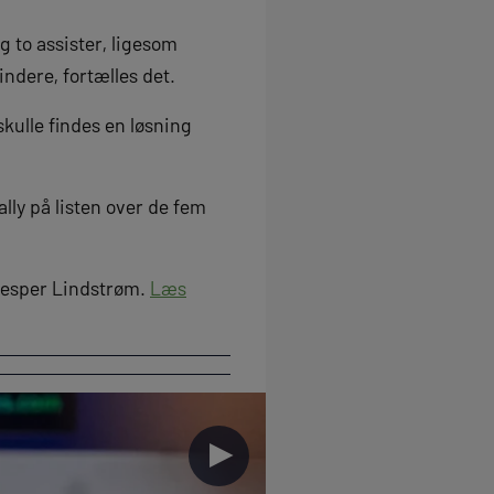
g to assister, ligesom
ndere, fortælles det.
kulle findes en løsning
ly på listen over de fem
 Jesper Lindstrøm.
Læs
►