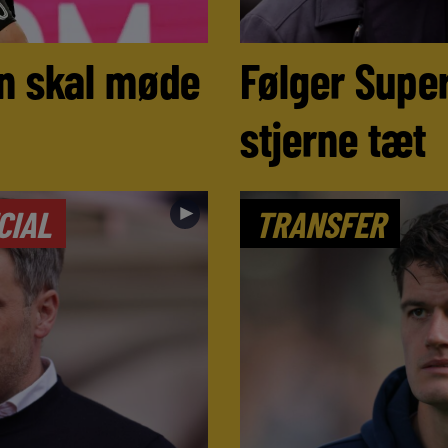
n skal møde
Følger Super
stjerne tæt
►
CIAL
TRANSFER