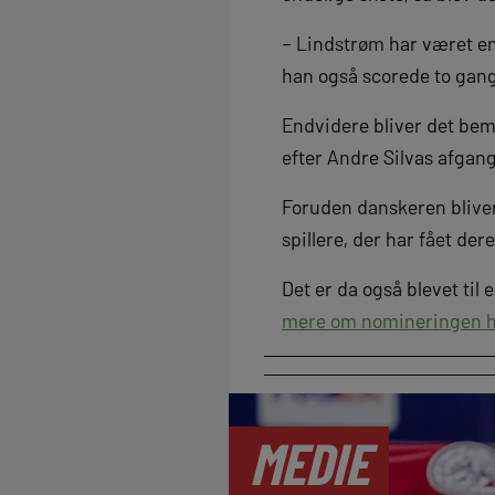
– Lindstrøm har været en n
han også scorede to gang
Endvidere bliver det bemæ
efter Andre Silvas afgang
Foruden danskeren bliver
spillere, der har fået d
Det er da også blevet ti
mere om nomineringen h
MEDIE