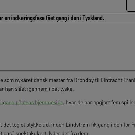
r en indkøringsfase fået gang i den i Tyskland.
 som nykåret dansk mester fra Brøndby til Eintracht Frankf
ar han slået igennem i det tyske.
ligaen på dens hjemmeside
, hvor de har opgjort fem spille
at det tog et stykke tid, inden Lindstrøm fik gang i den for 
et også spektakulært, lyder det fra dem.