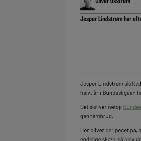
Oliver Okstrøm
Jesper Lindstrøm har efte
Jesper Lindstrøm skiftede
halvt år i Bundesligaen h
Det skriver netop
Bundes
gennembrud.
Her bliver der peget på, 
endelige skete, så blev d