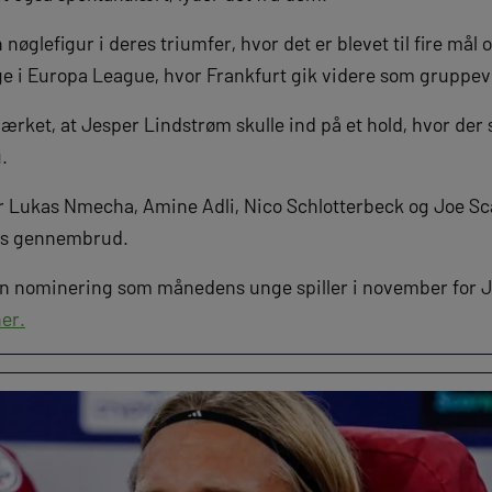
øglefigur i deres triumfer, hvor det er blevet til fire mål o
e i Europa League, hvor Frankfurt gik videre som gruppevi
rket, at Jesper Lindstrøm skulle ind på et hold, hvor der s
.
 Lukas Nmecha, Amine Adli, Nico Schlotterbeck og Joe Scal
eres gennembrud.
l en nominering som månedens unge spiller i november for
er.