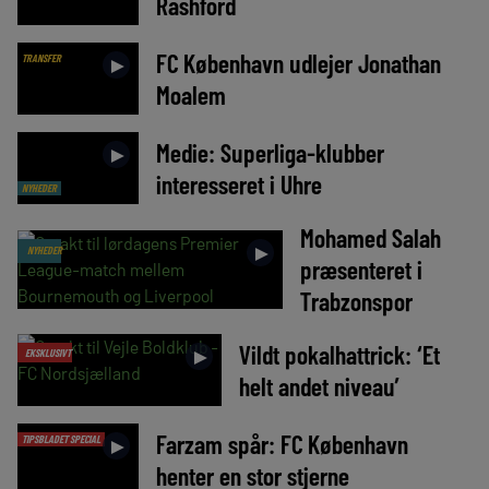
Rashford
FC København udlejer Jonathan
TRANSFER
►
Moalem
Medie: Superliga-klubber
►
interesseret i Uhre
NYHEDER
Mohamed Salah
►
NYHEDER
præsenteret i
Trabzonspor
Vildt pokalhattrick: ‘Et
►
EKSKLUSIVT
helt andet niveau’
Farzam spår: FC København
TIPSBLADET SPECIAL
►
henter en stor stjerne