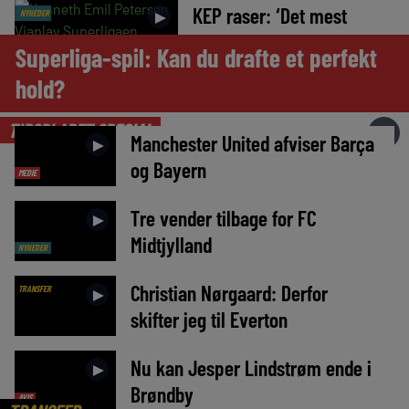
KEP raser: ‘Det mest
►
NYHEDER
uambitiøse, jeg har hørt’
Superliga-spil: Kan du drafte et perfekt
hold?
TIPSBLADET SPECIAL
►
Manchester United afviser Barça
►
og Bayern
MEDIE
Tre vender tilbage for FC
►
Midtjylland
NYHEDER
Christian Nørgaard: Derfor
TRANSFER
►
skifter jeg til Everton
Nu kan Jesper Lindstrøm ende i
►
Brøndby
AVIS