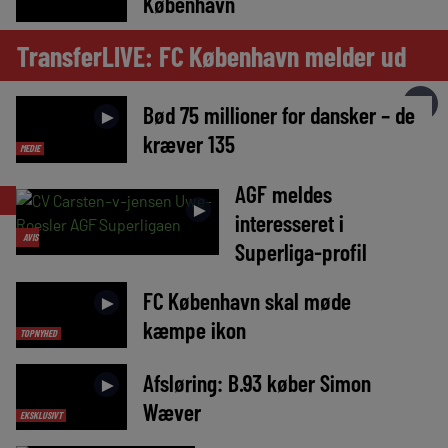
København
TransferLIVE: FC København melder ud
►
Bød 75 millioner for dansker – de
►
kræver 135
MEDIE
AGF meldes
LIVE
►
interesseret i
AVIS
Superliga-profil
FC København skal møde
►
kæmpe ikon
TOPNYHED
Afsløring: B.93 køber Simon
►
Wæver
EKSKLUSIVT