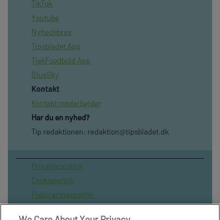
TikTok
Youtube
Nyhedsbrev
Tipsbladet App
TjekFoodbold App
BlueSky
Kontakt
Kontakt medarbejder
Har du en nyhed?
Tip redaktionen:
redaktion@tipsbladet.dk
Privatilvspolitik
Cookiepolitik
Publiceringspolitik
Vilkår for brug af sitet
We Care About Your Privacy