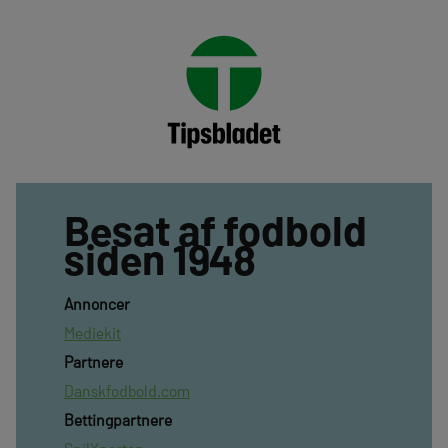
Besat af fodbold
siden 1948
Annoncer
Mediekit
Partnere
Danskfodbold.com
Bettingpartnere