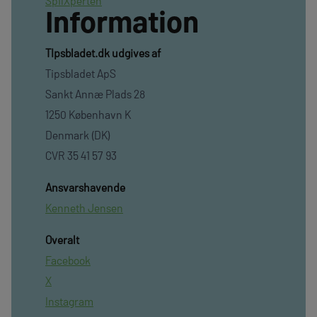
SpilXperten
Information
TIpsbladet.dk udgives af
Tipsbladet ApS
Sankt Annæ Plads 28
1250 København K
Denmark (DK)
CVR 35 41 57 93
Ansvarshavende
Kenneth Jensen
Overalt
Facebook
X
Instagram