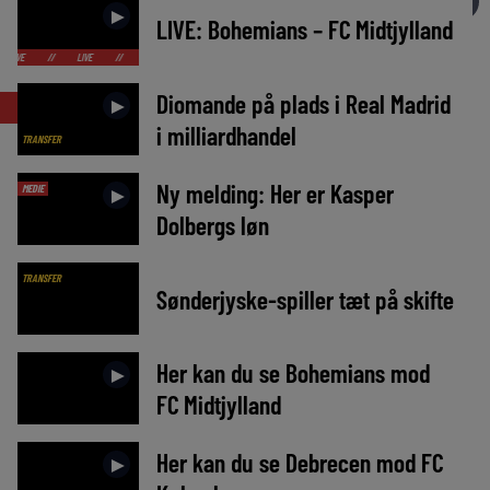
►
►
LIVE: Bohemians – FC Midtjylland
LIVE
//
LIVE
//
LIVE
//
LIVE
//
LIVE
//
LIVE
//
LIVE
//
Diomande på plads i Real Madrid
LIVE
►
i milliardhandel
TRANSFER
Ny melding: Her er Kasper
MEDIE
►
Dolbergs løn
TRANSFER
Sønderjyske-spiller tæt på skifte
Her kan du se Bohemians mod
►
FC Midtjylland
Her kan du se Debrecen mod FC
►