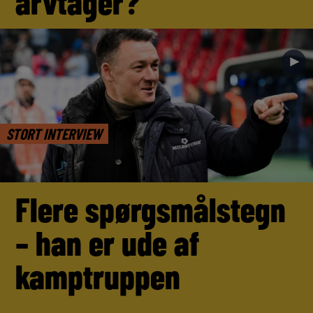
arvtager?
►
STORT INTERVIEW
Flere spørgsmålstegn
– han er ude af
kamptruppen