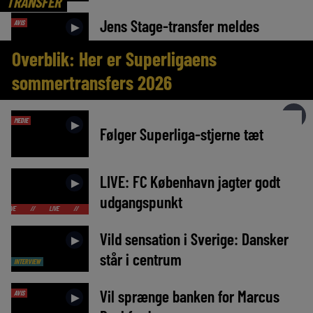
TRANSFER
Jens Stage-transfer meldes
AVIS
►
kollapset
Overblik: Her er Superligaens
sommertransfers 2026
►
MEDIE
►
Følger Superliga-stjerne tæt
LIVE: FC København jagter godt
►
udgangspunkt
LIVE
//
LIVE
//
LIVE
//
LIVE
//
LIVE
//
LIVE
//
LIVE
//
Vild sensation i Sverige: Dansker
►
står i centrum
INTERVIEW
Vil sprænge banken for Marcus
AVIS
►