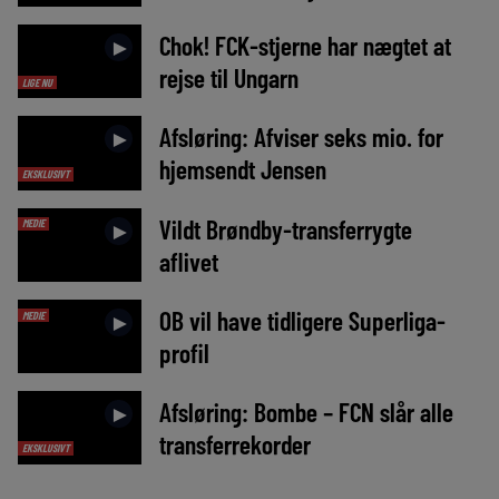
Chok! FCK-stjerne har nægtet at
►
rejse til Ungarn
LIGE NU
Afsløring: Afviser seks mio. for
►
hjemsendt Jensen
EKSKLUSIVT
Vildt Brøndby-transferrygte
MEDIE
►
aflivet
OB vil have tidligere Superliga-
MEDIE
►
profil
Afsløring: Bombe – FCN slår alle
►
transferrekorder
EKSKLUSIVT