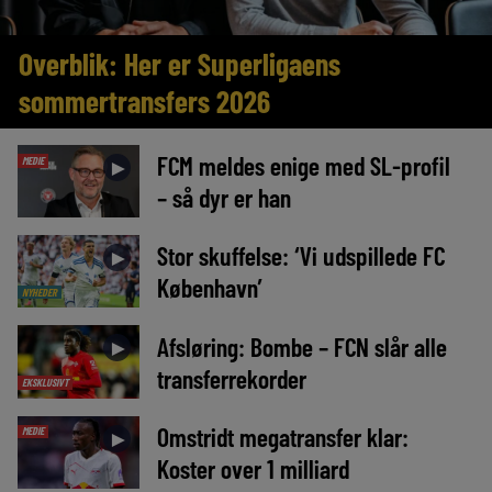
Overblik: Her er Superligaens
sommertransfers 2026
FCM meldes enige med SL-profil
MEDIE
►
– så dyr er han
Stor skuffelse: ‘Vi udspillede FC
►
København’
NYHEDER
Afsløring: Bombe – FCN slår alle
►
transferrekorder
EKSKLUSIVT
Omstridt megatransfer klar:
MEDIE
►
Koster over 1 milliard