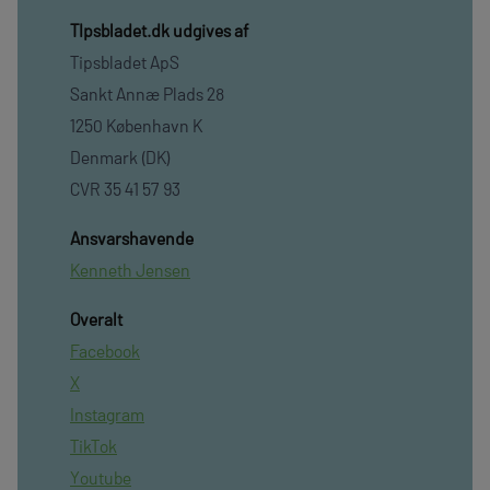
TIpsbladet.dk udgives af
Tipsbladet ApS
Sankt Annæ Plads 28
1250 København K
Denmark (DK)
CVR 35 41 57 93
Ansvarshavende
Kenneth Jensen
Overalt
Facebook
X
Instagram
TikTok
Youtube