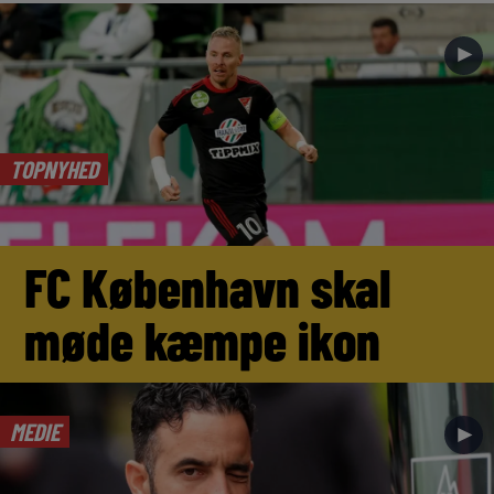
►
TOPNYHED
FC København skal
møde kæmpe ikon
MEDIE
►