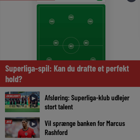
Superliga-spil: Kan du drafte et perfekt
hold?
Afsløring: Superliga-klub udlejer
EKSKLUSIVT
►
stort talent
Vil sprænge banken for Marcus
AVIS
►
Rashford