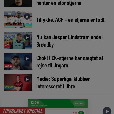
henter en stor stjerne
►
Tillykke, AGF – en stjerne er født!
TIPSBLADETS DOM
Nu kan Jesper Lindstrøm ende i
►
Brøndby
AVIS
Chok! FCK-stjerne har nægtet at
►
rejse til Ungarn
LIGE NU
Medie: Superliga-klubber
►
interesseret i Uhre
NYHEDER
TIPSBLADET SPECIAL
►