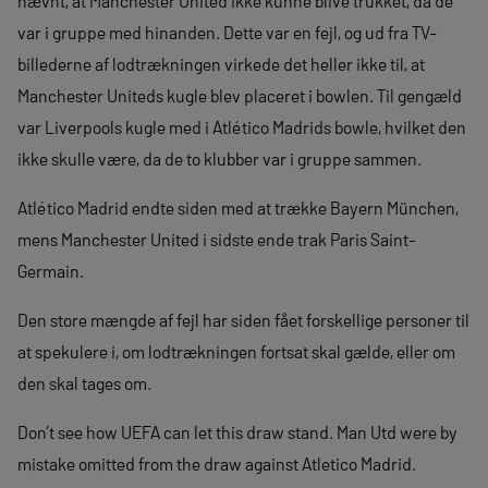
nævnt, at Manchester United ikke kunne blive trukket, da de
var i gruppe med hinanden. Dette var en fejl, og ud fra TV-
billederne af lodtrækningen virkede det heller ikke til, at
Manchester Uniteds kugle blev placeret i bowlen. Til gengæld
var Liverpools kugle med i Atlético Madrids bowle, hvilket den
ikke skulle være, da de to klubber var i gruppe sammen.
Atlético Madrid endte siden med at trække Bayern München,
mens Manchester United i sidste ende trak Paris Saint-
Germain.
Den store mængde af fejl har siden fået forskellige personer til
at spekulere i, om lodtrækningen fortsat skal gælde, eller om
den skal tages om.
Don’t see how UEFA can let this draw stand. Man Utd were by
mistake omitted from the draw against Atletico Madrid.