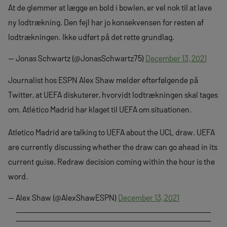
At de glemmer at lægge en bold i bowlen, er vel nok til at lave
ny lodtrækning. Den fejl har jo konsekvensen for resten af
lodtrækningen. Ikke udført på det rette grundlag.
— Jonas Schwartz (@JonasSchwartz75)
December 13, 2021
Journalist hos ESPN Alex Shaw melder efterfølgende på
Twitter, at UEFA diskuterer, hvorvidt lodtrækningen skal tages
om. Atlético Madrid har klaget til UEFA om situationen.
Atletico Madrid are talking to UEFA about the UCL draw. UEFA
are currently discussing whether the draw can go ahead in its
current guise. Redraw decision coming within the hour is the
word.
— Alex Shaw (@AlexShawESPN)
December 13, 2021