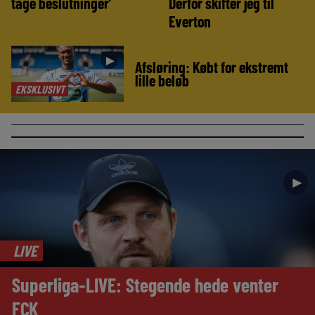
tage beslutninger’
Derfor skifter jeg til
Everton
►
Afsløring: Købt for ekstremt
lille beløb
EKSKLUSIVT
►
LIVE
Superliga-LIVE: Stegende hede venter
FCK