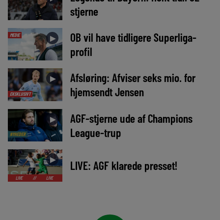
stjerne
OB vil have tidligere Superliga-
MEDIE
►
profil
Afsløring: Afviser seks mio. for
►
hjemsendt Jensen
EKSKLUSIVT
AGF-stjerne ude af Champions
►
League-trup
NYHEDER
►
LIVE: AGF klarede presset!
//
LIVE
//
LIVE
//
LIVE
//
LIVE
//
LIVE
//
LIVE
//
LIVE