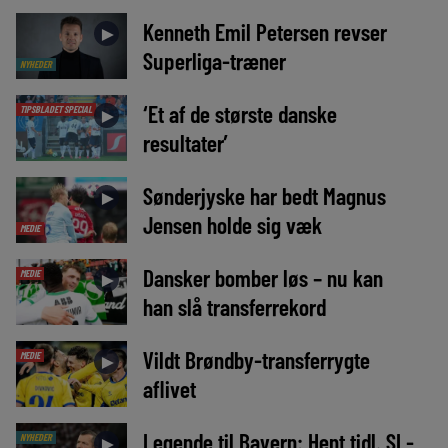
Kenneth Emil Petersen revser
►
Superliga-træner
NYHEDER
‘Et af de største danske
TIPSBLADET SPECIAL
►
resultater’
Sønderjyske har bedt Magnus
►
Jensen holde sig væk
MEDIE
Dansker bomber løs – nu kan
MEDIE
►
han slå transferrekord
Vildt Brøndby-transferrygte
MEDIE
►
aflivet
Legende til Bayern: Hent tidl. SL-
NYHEDER
►