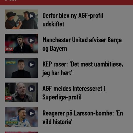
Derfor blev ny AGF-profil
►
udskiftet
Manchester United afviser Barça
►
og Bayern
MEDIE
KEP raser: ‘Det mest uambitiøse,
NYHEDER
►
jeg har hørt’
AGF meldes interesseret i
►
Superliga-profil
AVIS
Reagerer på Larsson-bombe: ‘En
►
vild historie’
INTERVIEW