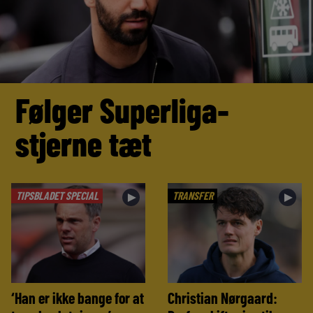
Følger Superliga-
stjerne tæt
TIPSBLADET SPECIAL
TRANSFER
►
►
‘Han er ikke bange for at
Christian Nørgaard: