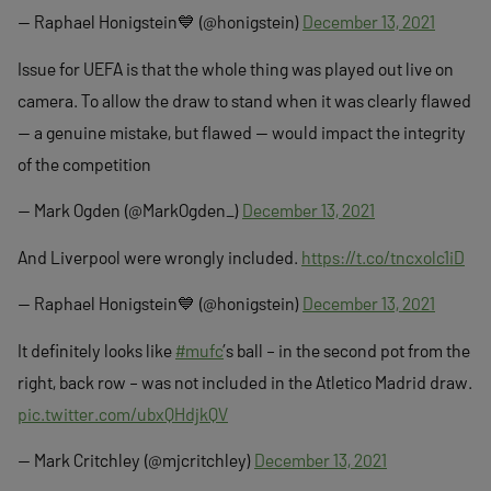
— Raphael Honigstein💙 (@honigstein)
December 13, 2021
Issue for UEFA is that the whole thing was played out live on
camera. To allow the draw to stand when it was clearly flawed
— a genuine mistake, but flawed — would impact the integrity
of the competition
— Mark Ogden (@MarkOgden_)
December 13, 2021
And Liverpool were wrongly included.
https://t.co/tncxolc1iD
— Raphael Honigstein💙 (@honigstein)
December 13, 2021
It definitely looks like
#mufc
’s ball – in the second pot from the
right, back row – was not included in the Atletico Madrid draw.
pic.twitter.com/ubxQHdjkQV
— Mark Critchley (@mjcritchley)
December 13, 2021