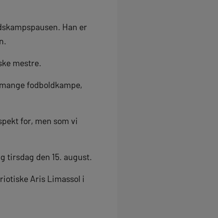
landskampspausen. Han er
n.
ske mestre.
de mange fodboldkampe,
espekt for, men som vi
ag tirsdag den 15. august.
iotiske Aris Limassol i