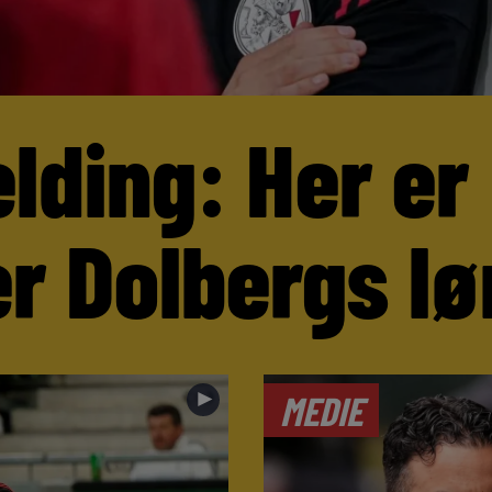
lding: Her er
r Dolbergs lø
►
MEDIE