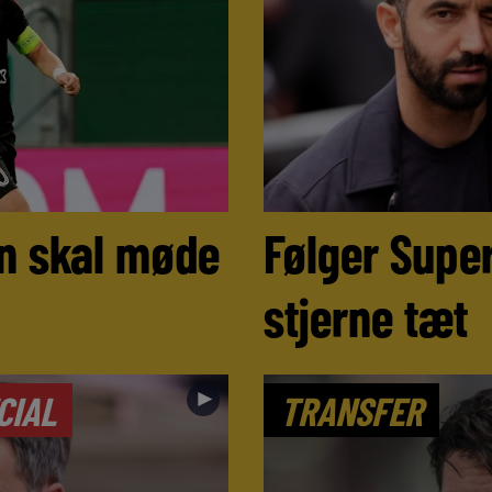
n skal møde
Følger Super
stjerne tæt
►
CIAL
TRANSFER