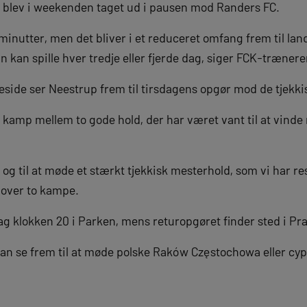
 blev i weekenden taget ud i pausen mod Randers FC.
re minutter, men det bliver i et reduceret omfang frem til 
han kan spille hver tredje eller fjerde dag, siger FCK-trænere
side ser Neestrup frem til tirsdagens opgør mod de tjekki
s kamp mellem to gode hold, der har været vant til at vin
 og til at møde et stærkt tjekkisk mesterhold, som vi har r
å over to kampe.
dag klokken 20 i Parken, mens returopgøret finder sted i Pr
an se frem til at møde polske Raków Częstochowa eller cypr