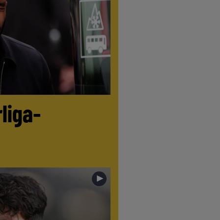
liga-
►