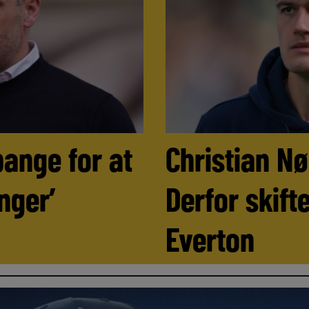
bange for at
Christian N
nger’
Derfor skifte
Everton