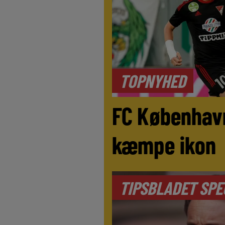
TOPNYHED
FC Københav
kæmpe ikon
TIPSBLADET SPE