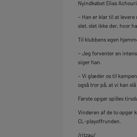
Nyindkøbet Elias Achouri
– Han er klar til at leve
slet, slet ikke der, hvor 
Til klubbens egen hjemme
– Jeg forventer en inten
siger han.
– Vi glæder os til kampen
også tror på, at vi kan sl
Første opgør spilles tirs
Vinderen af de to opgør k
CL-playoffrunden.
/ritzau/