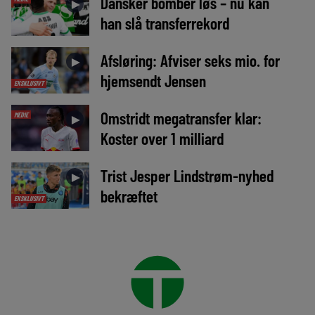
Dansker bomber løs – nu kan
►
han slå transferrekord
Afsløring: Afviser seks mio. for
►
hjemsendt Jensen
EKSKLUSIVT
Omstridt megatransfer klar:
MEDIE
►
Koster over 1 milliard
Trist Jesper Lindstrøm-nyhed
►
bekræftet
EKSKLUSIVT