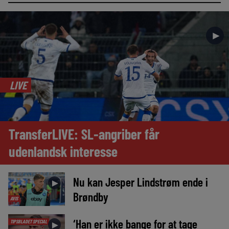
►
LIVE
TransferLIVE: SL-angriber får
udenlandsk interesse
Nu kan Jesper Lindstrøm ende i
►
Brøndby
AVIS
‘Han er ikke bange for at tage
TIPSBLADET SPECIAL
►