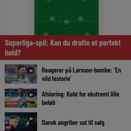
Superliga-spil: Kan du drafte et perfekt
hold?
Reagerer på Larsson-bombe: ‘En
►
vild historie’
INTERVIEW
Afsløring: Købt for ekstremt lille
►
beløb
EKSKLUSIVT
►
Dansk angriber sat til salg
AVIS