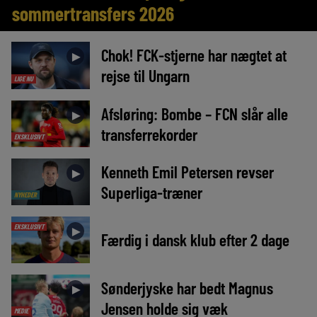
sommertransfers 2026
Chok! FCK-stjerne har nægtet at
►
rejse til Ungarn
LIGE NU
Afsløring: Bombe – FCN slår alle
►
transferrekorder
EKSKLUSIVT
Kenneth Emil Petersen revser
►
Superliga-træner
NYHEDER
EKSKLUSIVT
►
Færdig i dansk klub efter 2 dage
Sønderjyske har bedt Magnus
►
Jensen holde sig væk
MEDIE