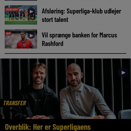
Afsløring: Superliga-klub udlejer
EKSKLUSIVT
►
stort talent
Vil sprænge banken for Marcus
AVIS
►
Rashford
►
TRANSFER
Overblik: Her er Superligaens