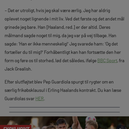
– Det er utroligt, hvis jeg skal være ærlig. Jeg har aldrig
oplevet noget lignende i mit liv. Ved det første og det andet mål
grinede jeg bare. Han [Haaland, red.] er der altid. Deres
målmand sagde noget til mig, da jeg var på vej tilbage. Han
sagde: 'Han er ikke menneskelig!' Jeg svarede ham: 'Og det
fortæller du til mig?' Forhåbentligt kan han fortsætte den her
form og føre os til storhed, lød det således, ifølge
BBC Sport
, fra
Jack Grealish.
Efter slutfløjtet blev Pep Guardiola spurgt til rygter om en
særlig frikøbsklausul i Erling Haalands kontrakt. Du kan læse
Guardiolas svar
HER
.
EKSKLUSIVT