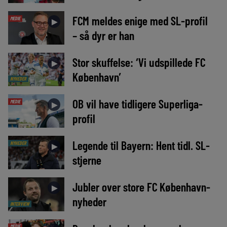
FCM meldes enige med SL-profil
MEDIE
►
– så dyr er han
Stor skuffelse: ‘Vi udspillede FC
►
København’
NYHEDER
OB vil have tidligere Superliga-
MEDIE
►
profil
Legende til Bayern: Hent tidl. SL-
NYHEDER
►
stjerne
Jubler over store FC København-
►
nyheder
INTERVIEW
MEDIE