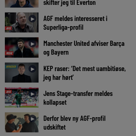
skifter jeg til Everton
AGF meldes interesseret i
►
Superliga-profil
AVIS
Manchester United afviser Barça
►
og Bayern
MEDIE
KEP raser: ‘Det mest uambitiøse,
NYHEDER
►
jeg har hørt’
Jens Stage-transfer meldes
AVIS
►
kollapset
Derfor blev ny AGF-profil
►
udskiftet