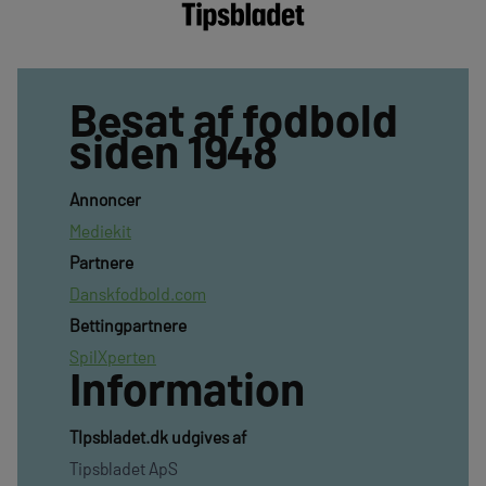
Besat af fodbold
siden 1948
Annoncer
Mediekit
Partnere
Danskfodbold.com
Bettingpartnere
SpilXperten
Information
TIpsbladet.dk udgives af
Tipsbladet ApS