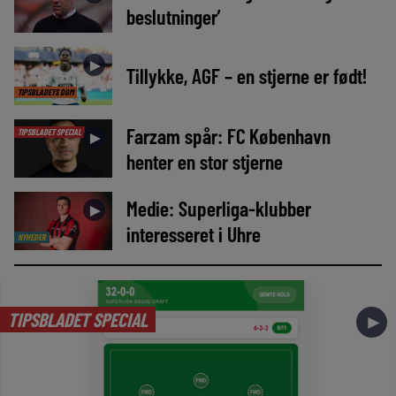
beslutninger’
►
Tillykke, AGF – en stjerne er født!
TIPSBLADETS DOM
Farzam spår: FC København
TIPSBLADET SPECIAL
►
henter en stor stjerne
Medie: Superliga-klubber
►
interesseret i Uhre
NYHEDER
TIPSBLADET SPECIAL
►