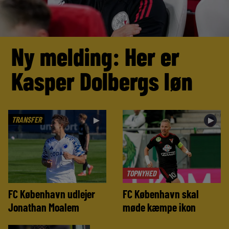
Ny melding: Her er
Kasper Dolbergs løn
TRANSFER
►
►
TOPNYHED
FC København udlejer
FC København skal
Jonathan Moalem
møde kæmpe ikon