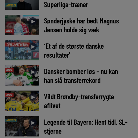
Superliga-træner
NYHEDER
Sønderjyske har bedt Magnus
►
Jensen holde sig væk
MEDIE
‘Et af de største danske
TIPSBLADET SPECIAL
►
resultater’
Dansker bomber løs – nu kan
MEDIE
►
han slå transferrekord
Vildt Brøndby-transferrygte
MEDIE
►
aflivet
Legende til Bayern: Hent tidl. SL-
NYHEDER
►
stjerne