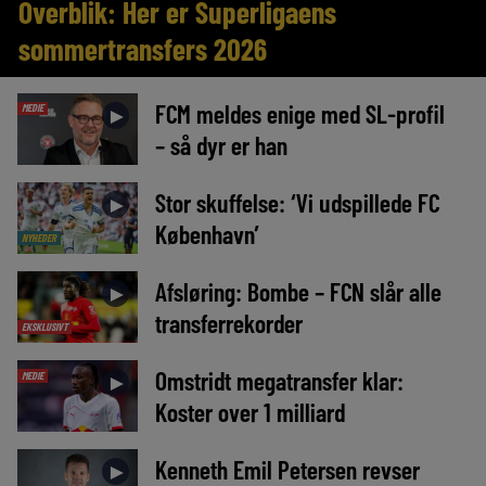
Overblik: Her er Superligaens
sommertransfers 2026
FCM meldes enige med SL-profil
MEDIE
►
– så dyr er han
Stor skuffelse: ‘Vi udspillede FC
►
København’
NYHEDER
Afsløring: Bombe – FCN slår alle
►
transferrekorder
EKSKLUSIVT
Omstridt megatransfer klar:
MEDIE
►
Koster over 1 milliard
Kenneth Emil Petersen revser
►