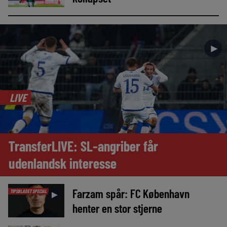
►
LIVE
TransferLIVE: SL-angriber får
udenlandsk interesse
Farzam spår: FC København
TIPSBLADET SPECIAL
►
henter en stor stjerne