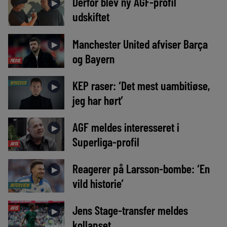
Derfor blev ny AGF-profil
►
udskiftet
Manchester United afviser Barça
►
og Bayern
MEDIE
KEP raser: ‘Det mest uambitiøse,
NYHEDER
►
jeg har hørt’
AGF meldes interesseret i
►
Superliga-profil
AVIS
Reagerer på Larsson-bombe: ‘En
►
vild historie’
INTERVIEW
Jens Stage-transfer meldes
AVIS
►
kollapset