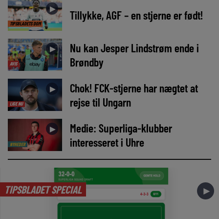
►
Tillykke, AGF – en stjerne er født!
TIPSBLADETS DOM
Nu kan Jesper Lindstrøm ende i
►
Brøndby
AVIS
Chok! FCK-stjerne har nægtet at
►
rejse til Ungarn
LIGE NU
Medie: Superliga-klubber
►
interesseret i Uhre
NYHEDER
TIPSBLADET SPECIAL
►