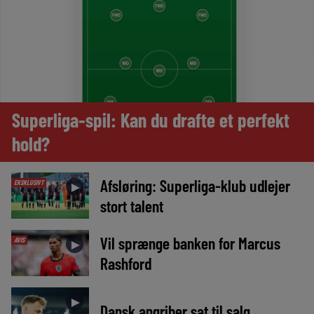
Superliga-spil: Kan du drafte et perfekt
hold?
Afsløring: Superliga-klub udlejer
EKSKLUSIVT
►
stort talent
Vil sprænge banken for Marcus
AVIS
►
Rashford
►
Dansk angriber sat til salg