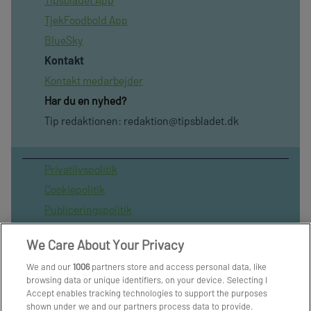
TjekFoodbold App
BlueSky
Kontakt
Kontakt medarbejder
Har du en nyhed?
Tip redaktionen:
redaktion@tipsbladet.dk
Privatilvspolitik
Cookiepolitik
Publiceringspolitik
Vilkår for brug af sitet
We Care About Your Privacy
Spil ansvarligt
We and our
1006
partners store and access personal data, like
Administrer samtykke
browsing data or unique identifiers, on your device. Selecting I
Arkiv
Accept enables tracking technologies to support the purposes
shown under we and our partners process data to provide.
Om os