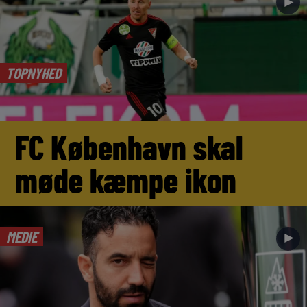
►
TOPNYHED
FC København skal
møde kæmpe ikon
MEDIE
►