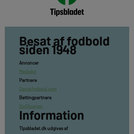
Besat af fodbold
siden 1948
Annoncer
Mediekit
Partnere
Danskfodbold.com
Bettingpartnere
SpilXperten
Information
TIpsbladet.dk udgives af