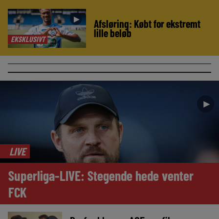
►
Afsløring: Købt for ekstremt
lille beløb
EKSKLUSIVT
►
LIVE
Superliga-LIVE: Stegende hede venter
FCK