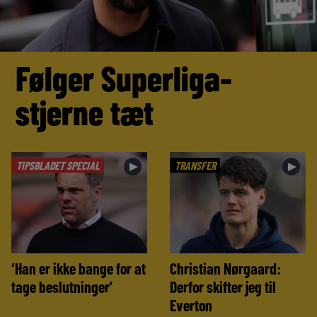
Følger Superliga-
stjerne tæt
TIPSBLADET SPECIAL
TRANSFER
►
►
‘Han er ikke bange for at
Christian Nørgaard:
tage beslutninger’
Derfor skifter jeg til
Everton