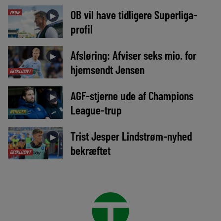
OB vil have tidligere Superliga-
MEDIE
►
profil
Afsløring: Afviser seks mio. for
►
hjemsendt Jensen
EKSKLUSIVT
AGF-stjerne ude af Champions
►
League-trup
NYHEDER
Trist Jesper Lindstrøm-nyhed
►
bekræftet
EKSKLUSIVT