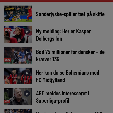
TRANSFER
Sønderjyske-spiller tæt på skifte
Ny melding: Her er Kasper
MEDIE
►
Dolbergs løn
Bød 75 millioner for dansker – de
►
kræver 135
MEDIE
Her kan du se Bohemians mod
►
FC Midtjylland
AGF meldes interesseret i
►
Superliga-profil
AVIS