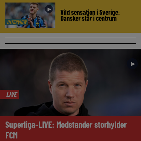
►
Vild sensation i Sverige:
Dansker står i centrum
INTERVIEW
►
LIVE
Superliga-LIVE: Modstander storhylder
FCM