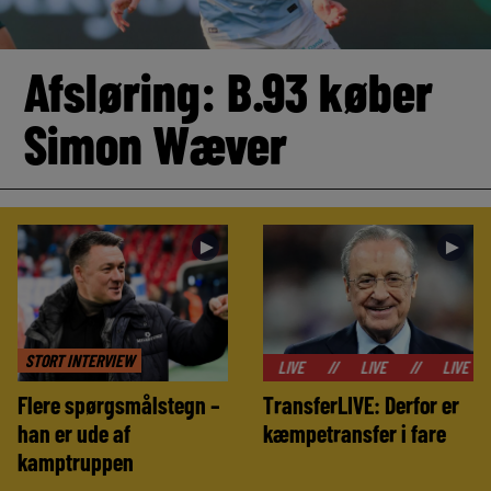
Afsløring: B.93 køber
Simon Wæver
►
►
STORT INTERVIEW
//
LIVE
//
LIVE
//
LIVE
//
LIVE
//
LIVE
Flere spørgsmålstegn –
TransferLIVE: Derfor er
han er ude af
kæmpetransfer i fare
kamptruppen