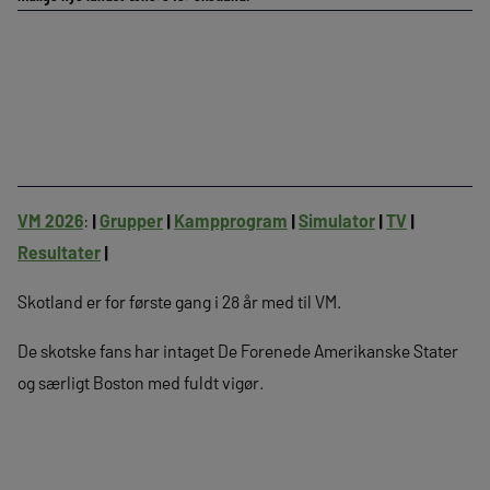
VM 2026
:
|
Grupper
|
Kampprogram
|
Simulator
|
TV
|
Resultater
|
Skotland er for første gang i 28 år med til VM.
De skotske fans har intaget De Forenede Amerikanske Stater
og særligt Boston med fuldt vigør.