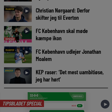
Christian Nørgaard: Derfor
TRANSFER
►
skifter jeg til Everton
FC København skal møde
►
kæmpe ikon
TOPNYHED
FC København udlejer Jonathan
TRANSFER
►
Moalem
KEP raser: ‘Det mest uambitiøse,
NYHEDER
►
jeg har hørt’
TIPSBLADET SPECIAL
►