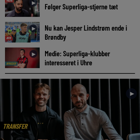
MEDIE
►
Følger Superliga-stjerne tæt
Nu kan Jesper Lindstrøm ende i
►
Brøndby
AVIS
Medie: Superliga-klubber
►
interesseret i Uhre
NYHEDER
►
TRANSFER