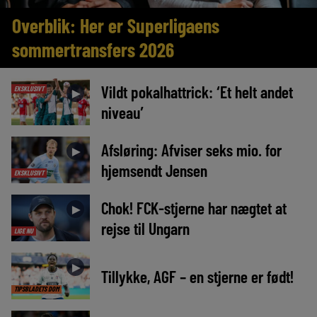
Overblik: Her er Superligaens
sommertransfers 2026
Vildt pokalhattrick: ‘Et helt andet
EKSKLUSIVT
►
niveau’
Afsløring: Afviser seks mio. for
►
hjemsendt Jensen
EKSKLUSIVT
Chok! FCK-stjerne har nægtet at
►
rejse til Ungarn
LIGE NU
►
Tillykke, AGF – en stjerne er født!
TIPSBLADETS DOM