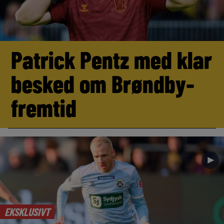
Patrick Pentz med klar
besked om Brøndby-
fremtid
►
EKSKLUSIVT