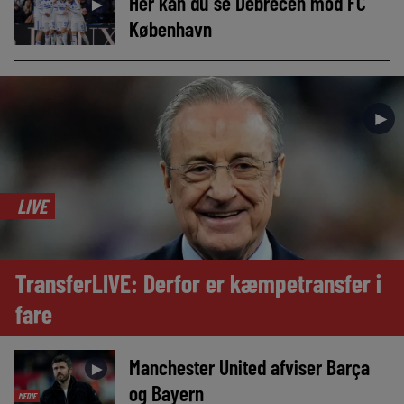
Her kan du se Debrecen mod FC
►
København
►
LIVE
TransferLIVE: Derfor er kæmpetransfer i
fare
Manchester United afviser Barça
►
og Bayern
MEDIE