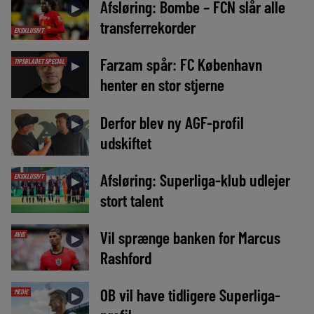
Afsløring: Bombe – FCN slår alle
►
transferrekorder
EKSKLUSIVT
Farzam spår: FC København
TIPSBLADET SPECIAL
►
henter en stor stjerne
Derfor blev ny AGF-profil
►
udskiftet
Afsløring: Superliga-klub udlejer
EKSKLUSIVT
►
stort talent
Vil sprænge banken for Marcus
AVIS
►
Rashford
OB vil have tidligere Superliga-
MEDIE
►