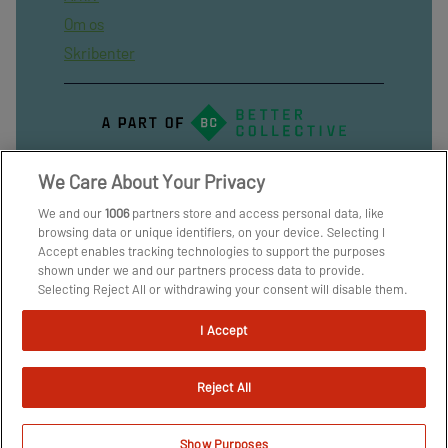
Om os
Skribenter
We Care About Your Privacy
We and our
1006
partners store and access personal data, like
browsing data or unique identifiers, on your device. Selecting I
Accept enables tracking technologies to support the purposes
shown under we and our partners process data to provide.
Selecting Reject All or withdrawing your consent will disable them.
If trackers are disabled, some content and ads you see may not be
as relevant to you. You can resurface this menu to change your
I Accept
choices or withdraw consent at any time by clicking the Manage
Preferences link on the bottom of the webpage [or the floating
icon on the bottom-left of the webpage, if applicable]. Your
Reject All
choices will have effect within our Website. For more details, refer
to our Privacy Policy.
We and our partners process data to provide:
Show Purposes