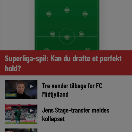
Superliga-spil: Kan du drafte et perfekt
hold?
Tre vender tilbage for FC
►
Midtjylland
NYHEDER
Jens Stage-transfer meldes
AVIS
►
kollapset