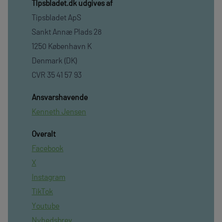
TIpsbladet.dk udgives af
Tipsbladet ApS
Sankt Annæ Plads 28
1250 København K
Denmark (DK)
CVR 35 41 57 93
Ansvarshavende
Kenneth Jensen
Overalt
Facebook
X
Instagram
TikTok
Youtube
Nyhedsbrev