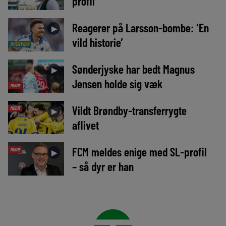
profil
Reagerer på Larsson-bombe: ‘En
►
vild historie’
INTERVIEW
Sønderjyske har bedt Magnus
►
Jensen holde sig væk
MEDIE
Vildt Brøndby-transferrygte
MEDIE
►
aflivet
FCM meldes enige med SL-profil
MEDIE
►
– så dyr er han