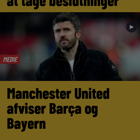
at tage beslutninger’
►
MEDIE
Manchester United
afviser Barça og
Bayern