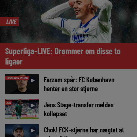
LIVE
Superliga-LIVE: Drømmer om disse to
ligaer
Farzam spår: FC København
TIPSBLADET SPECIAL
►
henter en stor stjerne
Jens Stage-transfer meldes
AVIS
►
kollapset
Chok! FCK-stjerne har nægtet at
►