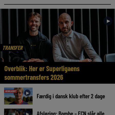
►
TRANSFER
Overblik: Her er Superligaens
sommertransfers 2026
EKSKLUSIVT
►
Færdig i dansk klub efter 2 dage
Afsløring: Bombe – FCN slår alle
►