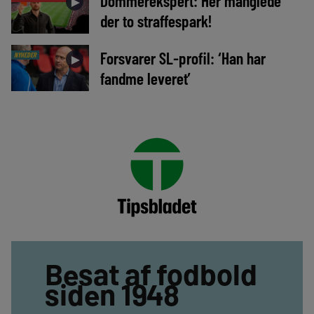
Dommerekspert: Her manglede
►
der to straffespark!
Forsvarer SL-profil: ‘Han har
NYHEDER
►
fandme leveret’
Besat af fodbold
siden 1948