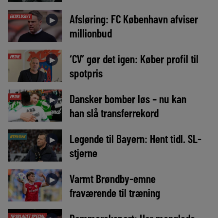
Afsløring: FC København afviser
EKSKLUSIVT
►
millionbud
‘CV’ gør det igen: Køber profil til
MEDIE
►
spotpris
Dansker bomber løs – nu kan
MEDIE
►
han slå transferrekord
Legende til Bayern: Hent tidl. SL-
NYHEDER
►
stjerne
Varmt Brøndby-emne
►
fraværende til træning
TIPSBLADET SPECIAL