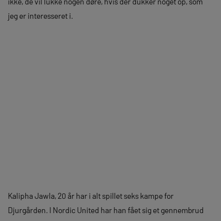
ikke, de vil lukke nogen døre, hvis der dukker noget op, som
jeg er interesseret i.
Kalipha Jawla, 20 år har i alt spillet seks kampe for
Djurgården. I Nordic United har han fået sig et gennembrud