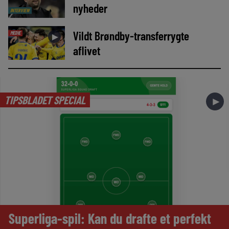
nyheder
INTERVIEW
Vildt Brøndby-transferrygte
MEDIE
►
aflivet
TIPSBLADET SPECIAL
►
Superliga-spil: Kan du drafte et perfekt