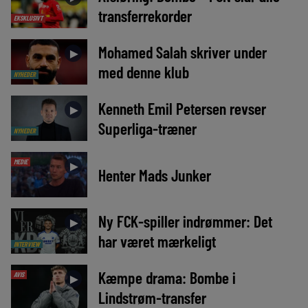
transferrekorder
EKSKLUSIVT
Mohamed Salah skriver under
►
med denne klub
NYHEDER
Kenneth Emil Petersen revser
►
Superliga-træner
NYHEDER
MEDIE
►
Henter Mads Junker
Ny FCK-spiller indrømmer: Det
►
har været mærkeligt
INTERVIEW
Kæmpe drama: Bombe i
AVIS
►
Lindstrøm-transfer