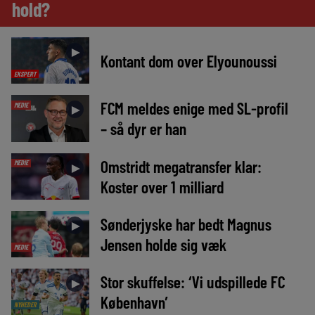
hold?
►
Kontant dom over Elyounoussi
EKSPERT
FCM meldes enige med SL-profil
MEDIE
►
– så dyr er han
Omstridt megatransfer klar:
MEDIE
►
Koster over 1 milliard
Sønderjyske har bedt Magnus
►
Jensen holde sig væk
MEDIE
Stor skuffelse: ‘Vi udspillede FC
►
København’
NYHEDER