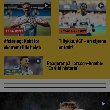
►
►
EKSKLUSIVT
TIPSBLADETS DOM
Afsløring: Købt for
Tillykke, AGF – en stjerne
ekstremt lille beløb
er født!
►
Reagerer på Larsson-bombe:
‘En vild historie’
INTERVIEW
►