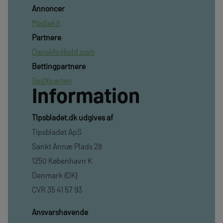
Annoncer
Mediekit
Partnere
Danskfodbold.com
Bettingpartnere
SpilXperten
Information
TIpsbladet.dk udgives af
Tipsbladet ApS
Sankt Annæ Plads 28
1250 København K
Denmark (DK)
CVR 35 41 57 93
Ansvarshavende