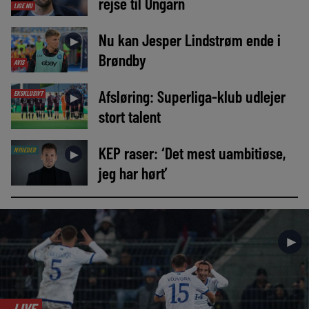
rejse til Ungarn
LIGE NU
Nu kan Jesper Lindstrøm ende i
►
Brøndby
AVIS
Afsløring: Superliga-klub udlejer
EKSKLUSIVT
►
stort talent
KEP raser: ‘Det mest uambitiøse,
NYHEDER
►
jeg har hørt’
►
LIVE