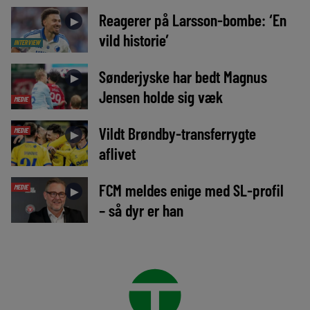
Reagerer på Larsson-bombe: ‘En
►
vild historie’
INTERVIEW
Sønderjyske har bedt Magnus
►
Jensen holde sig væk
MEDIE
Vildt Brøndby-transferrygte
MEDIE
►
aflivet
FCM meldes enige med SL-profil
MEDIE
►
– så dyr er han