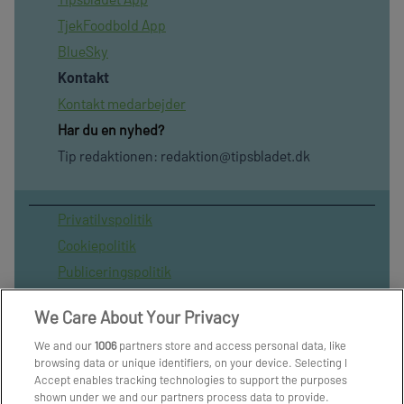
TjekFoodbold App
BlueSky
Kontakt
Kontakt medarbejder
Har du en nyhed?
Tip redaktionen:
redaktion@tipsbladet.dk
Privatilvspolitik
Cookiepolitik
Publiceringspolitik
Vilkår for brug af sitet
We Care About Your Privacy
Spil ansvarligt
We and our
1006
partners store and access personal data, like
Administrer samtykke
browsing data or unique identifiers, on your device. Selecting I
Arkiv
Accept enables tracking technologies to support the purposes
shown under we and our partners process data to provide.
Om os