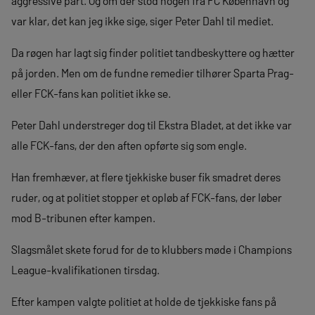
aggressive part. Og om der stod nogen fra FC København og
var klar, det kan jeg ikke sige, siger Peter Dahl til mediet.
Da røgen har lagt sig finder politiet tandbeskyttere og hætter
på jorden. Men om de fundne remedier tilhører Sparta Prag-
eller FCK-fans kan politiet ikke se.
Peter Dahl understreger dog til Ekstra Bladet, at det ikke var
alle FCK-fans, der den aften opførte sig som engle.
Han fremhæver, at flere tjekkiske buser fik smadret deres
ruder, og at politiet stopper et opløb af FCK-fans, der løber
mod B-tribunen efter kampen.
Slagsmålet skete forud for de to klubbers møde i Champions
League-kvalifikationen tirsdag.
Efter kampen valgte politiet at holde de tjekkiske fans på