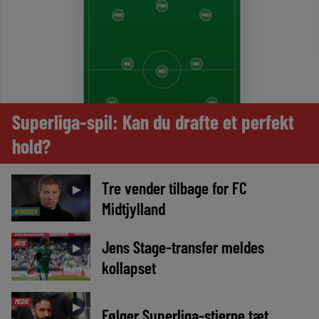
Superliga-spil: Kan du drafte et perfekt
hold?
Tre vender tilbage for FC
►
Midtjylland
NYHEDER
Jens Stage-transfer meldes
AVIS
►
kollapset
MEDIE
►
Følger Superliga-stjerne tæt