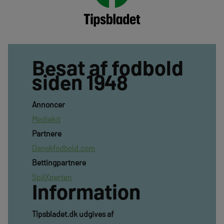
Besat af fodbold
siden 1948
Annoncer
Mediekit
Partnere
Danskfodbold.com
Bettingpartnere
SpilXperten
Information
TIpsbladet.dk udgives af