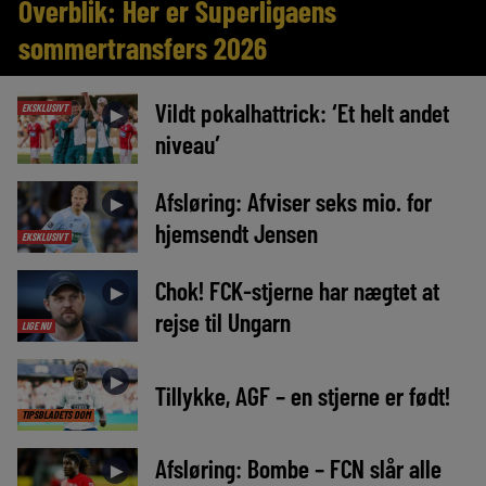
Overblik: Her er Superligaens
sommertransfers 2026
Vildt pokalhattrick: ‘Et helt andet
EKSKLUSIVT
►
niveau’
Afsløring: Afviser seks mio. for
►
hjemsendt Jensen
EKSKLUSIVT
Chok! FCK-stjerne har nægtet at
►
rejse til Ungarn
LIGE NU
►
Tillykke, AGF – en stjerne er født!
TIPSBLADETS DOM
Afsløring: Bombe – FCN slår alle
►