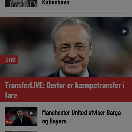
København
►
LIVE
TransferLIVE: Derfor er kæmpetransfer i
fare
Manchester United afviser Barça
►
og Bayern
MEDIE