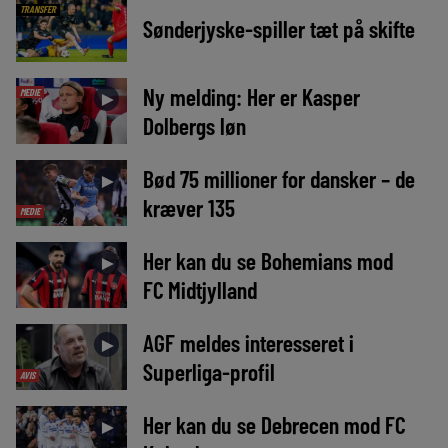
TRANSFER
Sønderjyske-spiller tæt på skifte
Ny melding: Her er Kasper
MEDIE
►
Dolbergs løn
Bød 75 millioner for dansker – de
►
kræver 135
MEDIE
Her kan du se Bohemians mod
►
FC Midtjylland
AGF meldes interesseret i
►
Superliga-profil
AVIS
Her kan du se Debrecen mod FC
►