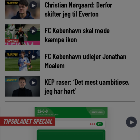
Christian Nørgaard: Derfor
TRANSFER
►
skifter jeg til Everton
FC København skal møde
►
kæmpe ikon
TOPNYHED
FC København udlejer Jonathan
TRANSFER
►
Moalem
KEP raser: ‘Det mest uambitiøse,
NYHEDER
►
jeg har hørt’
TIPSBLADET SPECIAL
►