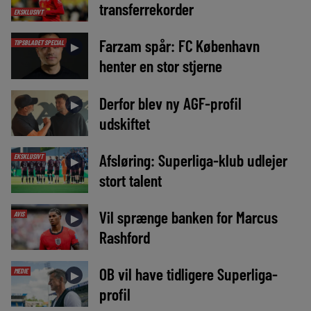
transferrekorder
EKSKLUSIVT
Farzam spår: FC København
TIPSBLADET SPECIAL
►
henter en stor stjerne
Derfor blev ny AGF-profil
►
udskiftet
Afsløring: Superliga-klub udlejer
EKSKLUSIVT
►
stort talent
Vil sprænge banken for Marcus
AVIS
►
Rashford
OB vil have tidligere Superliga-
MEDIE
►
profil