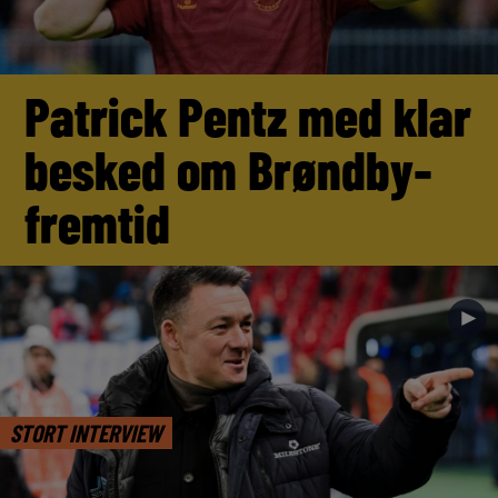
Patrick Pentz med klar
besked om Brøndby-
fremtid
►
STORT INTERVIEW