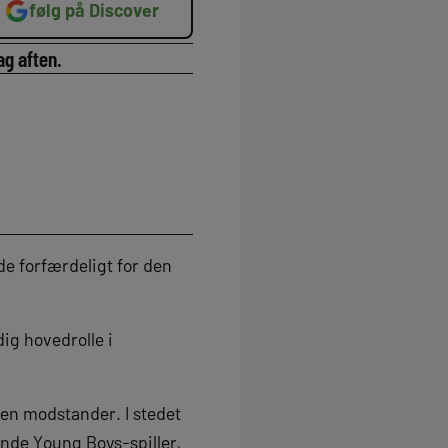
følg på Discover
ag aften.
de forfærdeligt for den
ig hovedrolle i
 en modstander. I stedet
nde Young Boys-spiller,