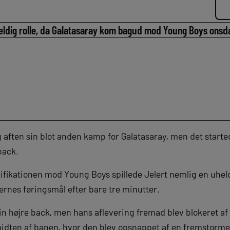
uheldig rolle, da Galatasaray kom bagud mod Young Boys onsd
ag aften sin blot anden kamp for Galatasaray, men det starte
back.
fikationen mod Young Boys spillede Jelert nemlig en uheld
rnes føringsmål efter bare tre minutter.
sin højre back, men hans aflevering fremad blev blokeret af
idten af banen, hvor den blev opsnappet af en fremstorme