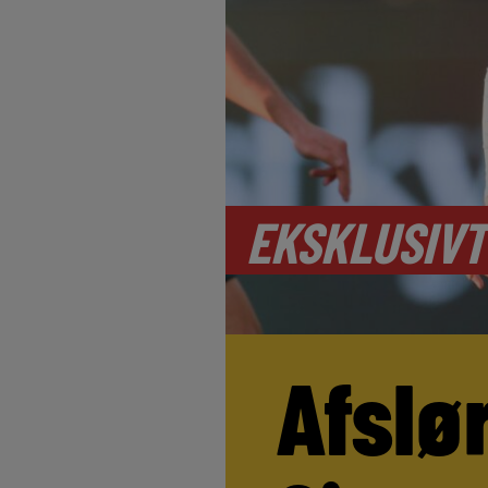
EKSKLUSIVT
Afslø