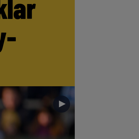
klar
y-
►