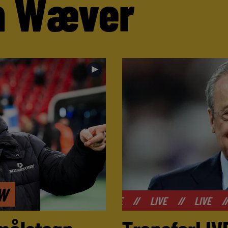
n Wæver
►
EW
//
LIVE
//
LIVE
//
LIVE
//
LIVE
//
LI