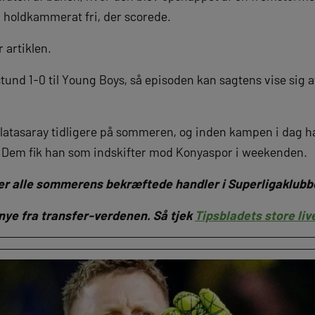
n holdkammerat fri, der scorede.
r artiklen.
 stund 1-0 til Young Boys, så episoden kan sagtens vise sig 
 Galatasaray tidligere på sommeren, og inden kampen i dag ha
. Dem fik han som indskifter mod Konyaspor i weekenden.
ver alle sommerens bekræftede handler i Superligaklub
 nye fra transfer-verdenen. Så tjek
Tipsbladets store liv