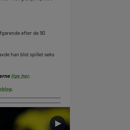
afgørende efter de 90
vde han blot spillet seks
berne
lige her
.
eblog
.
►