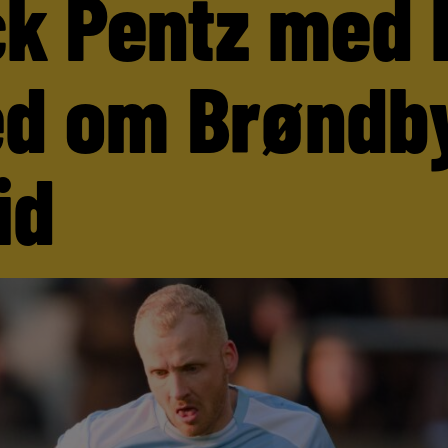
ck Pentz med 
d om Brøndb
id