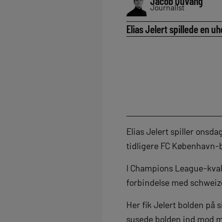
Jacob Quvang
Journalist
Elias Jelert spillede en 
Elias Jelert spiller onsd
tidligere FC København-
I Champions League-kvali
forbindelse med schweize
Her fik Jelert bolden på 
susede bolden ind mod m