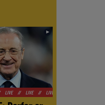
►
VE
//
LIVE
//
LIVE
//
LIVE
//
LIVE
//
LIVE