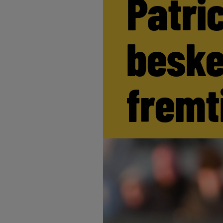
Patri
beske
fremt