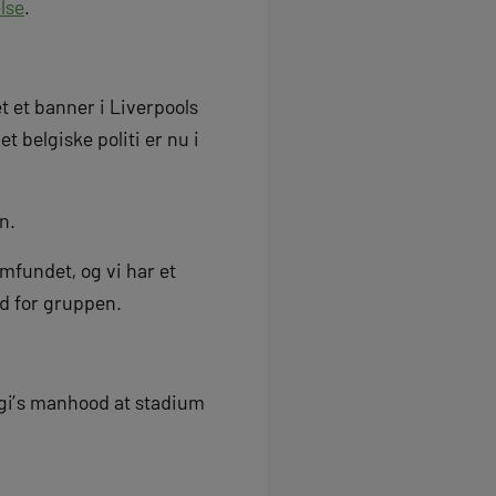
lse
.
et et banner i Liverpools
t belgiske politi er nu i
n.
amfundet, og vi har et
and for gruppen.
igi’s manhood at stadium