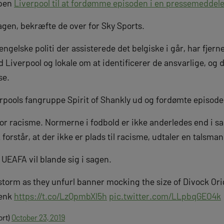
mpen
Liverpool til at fordømme episoden i en pressemeddele
sagen, bekræfte de over for Sky Sports.
engelske politi der assisterede det belgiske i går, har fjern
 Liverpool og lokale om at identificerer de ansvarlige, og de
se.
rpools fangruppe Spirit of Shankly ud og fordømte episode
 for racisme. Normerne i fodbold er ikke anderledes end i s
lk forstår, at der ikke er plads til racisme, udtaler en talsm
UEAFA vil blande sig i sagen.
 storm as they unfurl banner mocking the size of Divock Or
Genk
https://t.co/LzQpmbXI5h
pic.twitter.com/LLpbqGEO4k
ort)
October 23, 2019