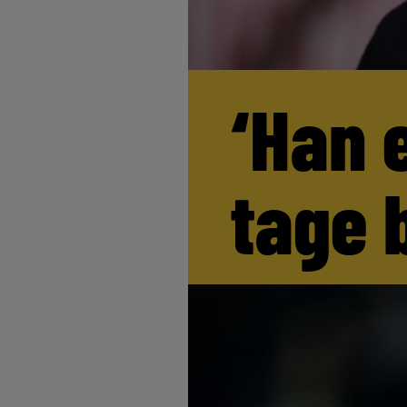
‘Han 
tage 