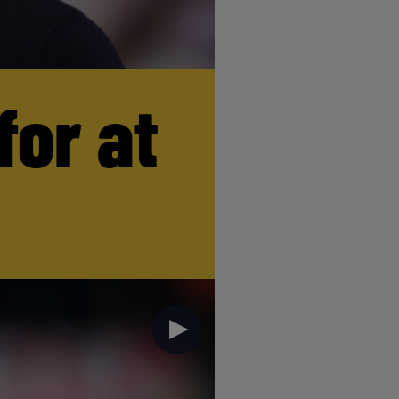
for at
►