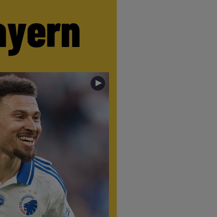
ayern
►