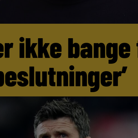
er ikke bange 
beslutninger’