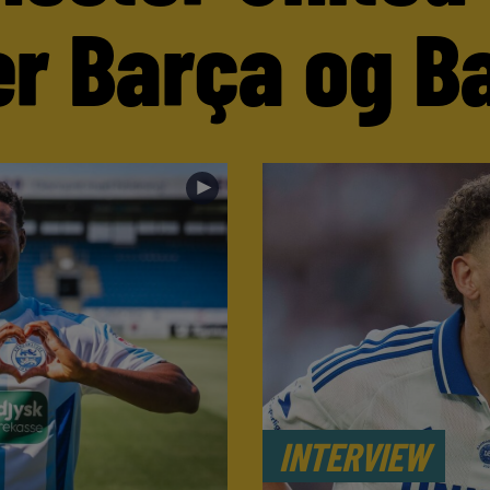
er Barça og B
►
INTERVIEW