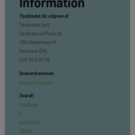
Information
TIpsbladet.dk udgives af
Tipsbladet ApS
Sankt Annæ Plads 28
1250 København K
Denmark (DK)
CVR 35 41 57 93
Ansvarshavende
Kenneth Jensen
Overalt
Facebook
X
Instagram
TikTok