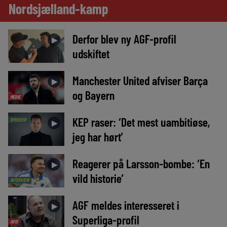
Nordsjælland-kamp
Derfor blev ny AGF-profil
►
udskiftet
Manchester United afviser Barça
►
og Bayern
MEDIE
KEP raser: ‘Det mest uambitiøse,
NYHEDER
►
jeg har hørt’
Reagerer på Larsson-bombe: ‘En
►
vild historie’
INTERVIEW
AGF meldes interesseret i
►
Superliga-profil
AVIS