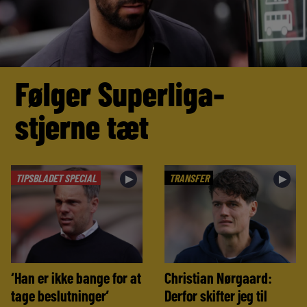
Følger Superliga-
stjerne tæt
TIPSBLADET SPECIAL
TRANSFER
►
►
‘Han er ikke bange for at
Christian Nørgaard:
tage beslutninger’
Derfor skifter jeg til