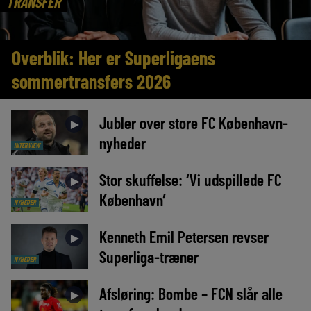
TRANSFER
Overblik: Her er Superligaens
sommertransfers 2026
Jubler over store FC København-
►
nyheder
INTERVIEW
Stor skuffelse: ‘Vi udspillede FC
►
København’
NYHEDER
Kenneth Emil Petersen revser
►
Superliga-træner
NYHEDER
Afsløring: Bombe – FCN slår alle
►