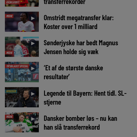
transferrekorder
EKSKLUSIVT
Omstridt megatransfer klar:
MEDIE
►
Koster over 1 milliard
Sønderjyske har bedt Magnus
►
Jensen holde sig væk
MEDIE
‘Et af de største danske
TIPSBLADET SPECIAL
►
resultater’
Legende til Bayern: Hent tidl. SL-
NYHEDER
►
stjerne
Dansker bomber løs – nu kan
MEDIE
►
han slå transferrekord