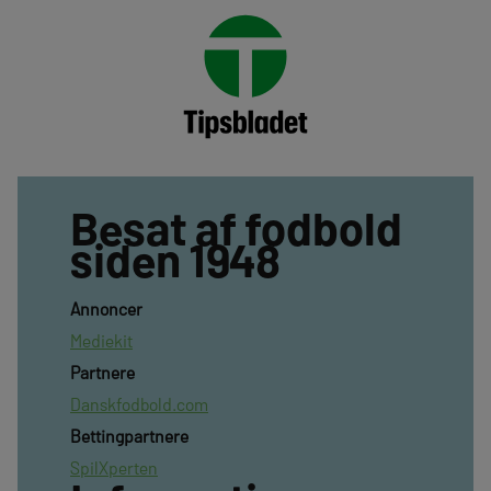
Besat af fodbold
siden 1948
Annoncer
Mediekit
Partnere
Danskfodbold.com
Bettingpartnere
SpilXperten