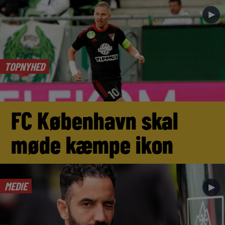
►
TOPNYHED
FC København skal
møde kæmpe ikon
MEDIE
►