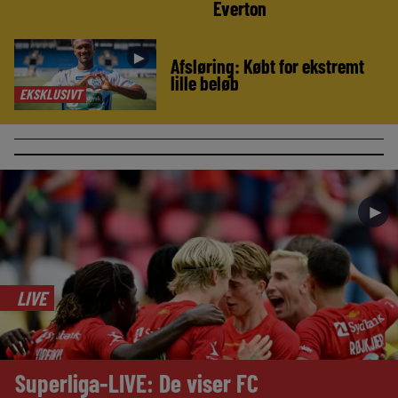
Everton
►
Afsløring: Købt for ekstremt
lille beløb
EKSKLUSIVT
►
LIVE
Superliga-LIVE: De viser FC