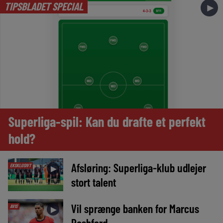
TIPSBLADET SPECIAL
►
Superliga-spil: Kan du drafte et perfekt
hold?
Afsløring: Superliga-klub udlejer
EKSKLUSIVT
►
stort talent
Vil sprænge banken for Marcus
AVIS
►
Rashford