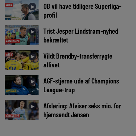
OB vil have tidligere Superliga-
MEDIE
►
profil
Trist Jesper Lindstrøm-nyhed
►
bekræftet
EKSKLUSIVT
Vildt Brøndby-transferrygte
MEDIE
►
aflivet
AGF-stjerne ude af Champions
►
League-trup
NYHEDER
Afsløring: Afviser seks mio. for
►
hjemsendt Jensen
EKSKLUSIVT