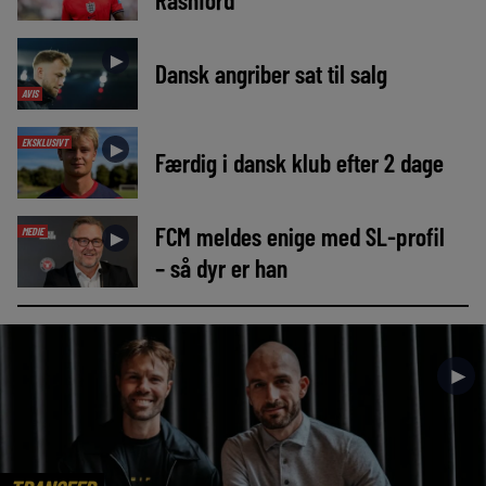
►
Dansk angriber sat til salg
AVIS
EKSKLUSIVT
►
Færdig i dansk klub efter 2 dage
FCM meldes enige med SL-profil
MEDIE
►
– så dyr er han
►