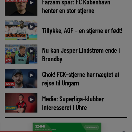
Farzam spår: FC København
TIPSBLADET SPECIAL
►
henter en stor stjerne
►
Tillykke, AGF – en stjerne er født!
TIPSBLADETS DOM
Nu kan Jesper Lindstrøm ende i
►
Brøndby
AVIS
Chok! FCK-stjerne har nægtet at
►
rejse til Ungarn
LIGE NU
Medie: Superliga-klubber
►
interesseret i Uhre
NYHEDER