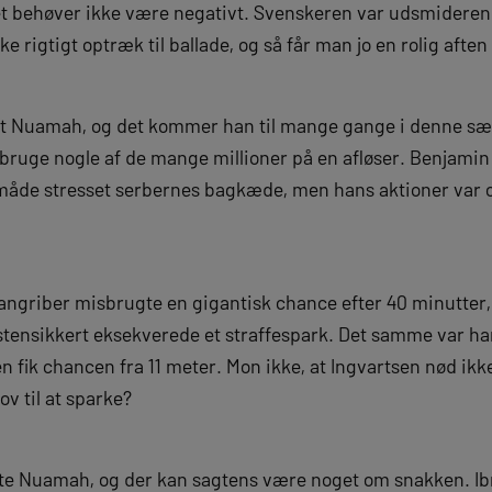
Det behøver ikke være negativt. Svenskeren var udsmidere
e rigtigt optræk til ballade, og så får man jo en rolig af
st Nuamah, og det kommer han til mange gange i denne sæ
 bruge nogle af de mange millioner på en afløser. Benjamin
n måde stresset serbernes bagkæde, men hans aktioner var o
angriber misbrugte en gigantisk chance efter 40 minutter,
stensikkert eksekverede et straffespark. Det samme var ha
en fik chancen fra 11 meter. Mon ikke, at Ingvartsen nød i
ov til at sparke?
ste Nuamah, og der kan sagtens være noget om snakken. I