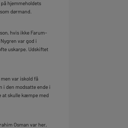
n på hjemmeholdets
ten som dørmand.
son, hvis ikke Farum-
 Nygren var god i
fte uskarpe. Udskiftet
 men var iskold få
n i den modsatte ende i
kke at skulle kæmpe med
brahim Osman var her,