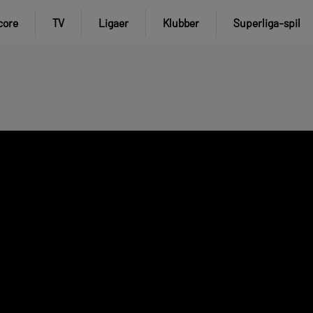
core
TV
Ligaer
Klubber
Superliga-spil