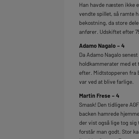
Han havde næsten ikke en 
vendte spillet, så ramte 
bekostning, da store dele
anfører. Udskiftet efter 
Adamo Nagalo – 4
Da Adamo Nagalo senest s
holdkammerater med et ti
efter. Midtstopperen fra 
var ved at blive farlige.
Martin Frese – 4
Smask! Den tidligere AGF
backen hamrede hjemmehol
der vist også lige tog sig
forstår man godt. Stor k