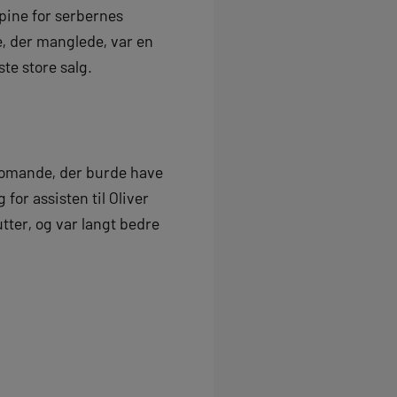
pine for serbernes
e, der manglede, var en
te store salg.
 Diomande, der burde have
 for assisten til Oliver
tter, og var langt bedre