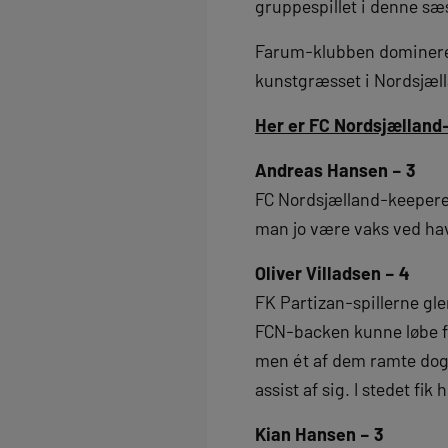
gruppespillet i denne sæ
Farum-klubben dominered
kunstgræsset i Nordsjæl
Her er FC Nordsjælland-
Andreas Hansen – 3
FC Nordsjælland-keeperen
man jo være vaks ved hav
Oliver Villadsen – 4
FK Partizan-spillerne gle
FCN-backen kunne løbe fra
men ét af dem ramte dog
assist af sig. I stedet fi
Kian Hansen – 3