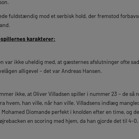
son.
e fuldstændig mod et serbisk hold, der fremstod forbavs
land.
spillernes karakterer:
 var ikke uheldig med, at gæsternes afslutninger ofte sad 
elågen alligevel – det var Andreas Hansen.
mmer ikke, at Oliver Villadsen spiller i nummer 23 – de så 
 hvem, han ville, når han ville. Villadsens indlæg manglede
 Mohamed Diomande perfekt i knolden efter en time, og de
k højrebacken en scoring med hjem, da han gjorde det til 4-0.