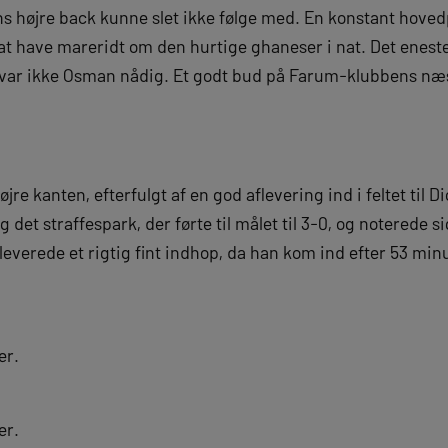
ans højre back kunne slet ikke følge med. En konstant hoved
 at have mareridt om den hurtige ghaneser i nat. Det enest
var ikke Osman nådig. Et godt bud på Farum-klubbens næs
øjre kanten, efterfulgt af en god aflevering ind i feltet til
et straffespark, der førte til målet til 3-0, og noterede sig
leverede et rigtig fint indhop, da han kom ind efter 53 minu
er.
er.