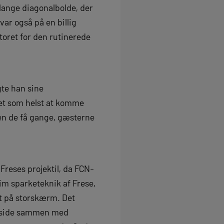
 lange diagonalbolde, der
var også på en billig
toret for den rutinerede
te han sine
get som helst at komme
jen de få gange, gæsterne
Freses projektil, da FCN-
m sparketeknik af Frese,
ist på storskærm. Det
re side sammen med