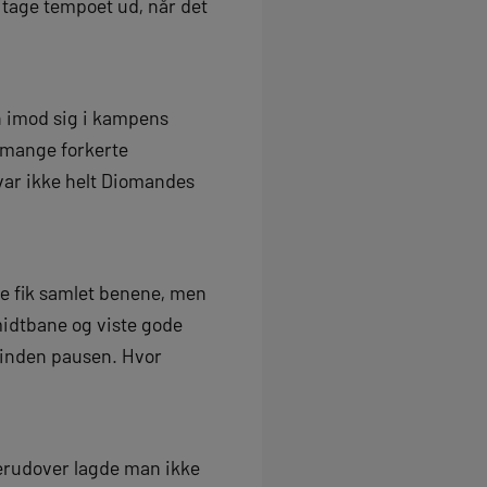
 tage tempoet ud, når det
en imod sig i kampens
r mange forkerte
var ikke helt Diomandes
kke fik samlet benene, men
 midtbane og viste gode
t inden pausen. Hvor
derudover lagde man ikke