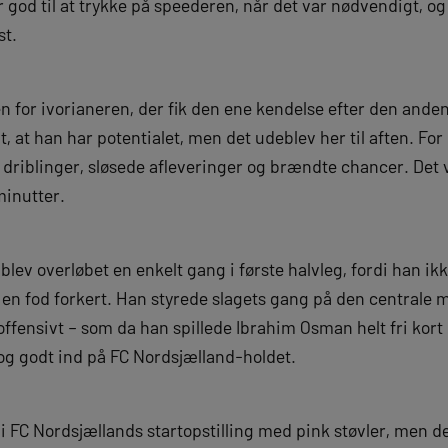
god til at trykke på speederen, når det var nødvendigt, og
st.
en for ivorianeren, der fik den ene kendelse efter den and
gt, at han har potentialet, men det udeblev her til aften. Fo
 driblinger, sløsede afleveringer og brændte chancer. Det 
minutter.
blev overløbet en enkelt gang i første halvleg, fordi han i
e en fod forkert. Han styrede slagets gang på den centrale
offensivt – som da han spillede Ibrahim Osman helt fri kor
og godt ind på FC Nordsjælland-holdet.
i FC Nordsjællands startopstilling med pink støvler, men 