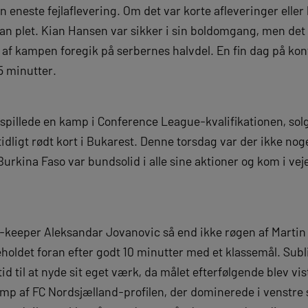
eneste fejlaflevering. Om det var korte afleveringer eller
han plet. Kian Hansen var sikker i sin boldomgang, men det 
 af kampen foregik på serbernes halvdel. En fin dag på kon
75 minutter.
pillede en kamp i Conference League-kvalifikationen, solg
dligt rødt kort i Bukarest. Denne torsdag var der ikke no
Burkina Faso var bundsolid i alle sine aktioner og kom i ve
-keeper Aleksandar Jovanovic så end ikke røgen af Martin 
det foran efter godt 10 minutter med et klassemål. Subli
 tid til at nyde sit eget værk, da målet efterfølgende blev v
amp af FC Nordsjælland-profilen, der dominerede i venst