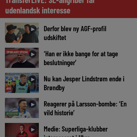
udenlandsk interesse
Derfor blev ny AGF-profil
►
udskiftet
‘Han er ikke bange for at tage
TIPSBLADET SPECIAL
►
beslutninger’
Nu kan Jesper Lindstrøm ende i
►
Brøndby
AVIS
Reagerer på Larsson-bombe: ‘En
►
vild historie’
INTERVIEW
Medie: Superliga-klubber
►