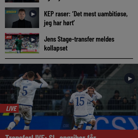
KEP raser: ‘Det mest uambitiøse,
NYHEDER
►
jeg har hørt’
Jens Stage-transfer meldes
AVIS
►
kollapset
►
LIVE
TransferLIVE: SL-angriber får