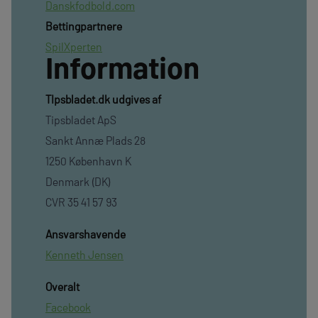
Danskfodbold.com
Bettingpartnere
SpilXperten
Information
TIpsbladet.dk udgives af
Tipsbladet ApS
Sankt Annæ Plads 28
1250 København K
Denmark (DK)
CVR 35 41 57 93
Ansvarshavende
Kenneth Jensen
Overalt
Facebook