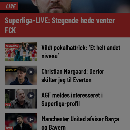
LIVE
Superliga-LIVE: Stegende hede venter
FCK
Vildt pokalhattrick: ‘Et helt andet
EKSKLUSIVT
►
niveau’
Christian Nørgaard: Derfor
TRANSFER
►
skifter jeg til Everton
AGF meldes interesseret i
►
Superliga-profil
AVIS
Manchester United afviser Barça
►
og Bayern
MEDIE