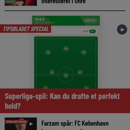
interesseret i Uhre
NYHEDER
TIPSBLADET SPECIAL
►
Superliga-spil: Kan du drafte et perfekt
hold?
Farzam spår: FC København
TIPSBLADET SPECIAL
►