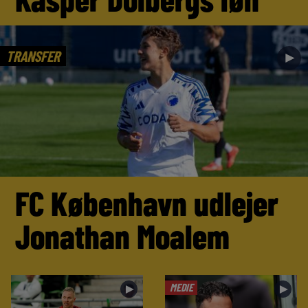
TRANSFER
►
FC København udlejer
Jonathan Moalem
MEDIE
►
►