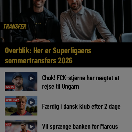
TRANSFER
Overblik: Her er Superligaens
sommertransfers 2026
Chok! FCK-stjerne har nægtet at
►
rejse til Ungarn
LIGE NU
EKSKLUSIVT
►
Færdig i dansk klub efter 2 dage
Vil sprænge banken for Marcus
AVIS
►