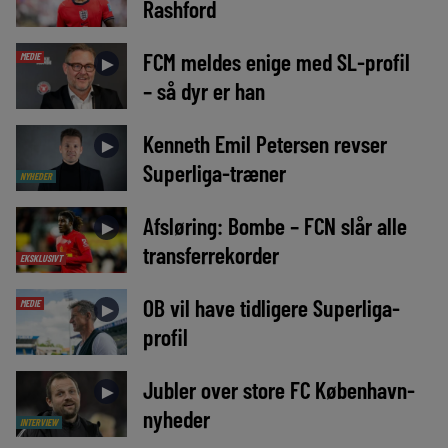
Rashford
FCM meldes enige med SL-profil
MEDIE
►
– så dyr er han
Kenneth Emil Petersen revser
►
Superliga-træner
NYHEDER
Afsløring: Bombe – FCN slår alle
►
transferrekorder
EKSKLUSIVT
OB vil have tidligere Superliga-
MEDIE
►
profil
Jubler over store FC København-
►
nyheder
INTERVIEW