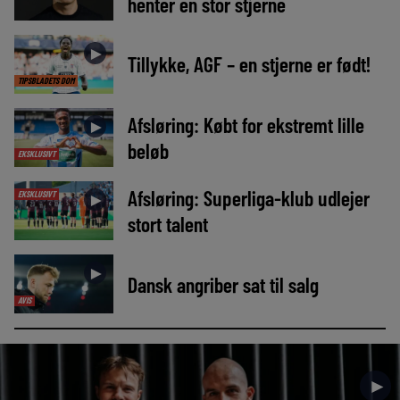
henter en stor stjerne
►
Tillykke, AGF – en stjerne er født!
TIPSBLADETS DOM
Afsløring: Købt for ekstremt lille
►
beløb
EKSKLUSIVT
Afsløring: Superliga-klub udlejer
EKSKLUSIVT
►
stort talent
►
Dansk angriber sat til salg
AVIS
►