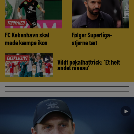
TOPNYHED
FC København skal
Følger Superliga-
møde kæmpe ikon
stjerne tæt
EKSKLUSIVT
►
Vildt pokalhattrick: ‘Et helt
andet niveau’
►