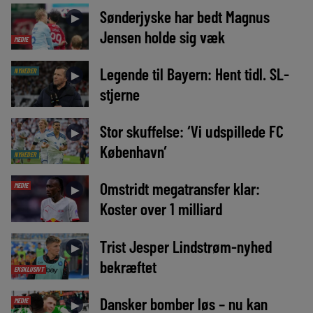
Sønderjyske har bedt Magnus
►
Jensen holde sig væk
MEDIE
Legende til Bayern: Hent tidl. SL-
NYHEDER
►
stjerne
Stor skuffelse: ‘Vi udspillede FC
►
København’
NYHEDER
Omstridt megatransfer klar:
MEDIE
►
Koster over 1 milliard
Trist Jesper Lindstrøm-nyhed
►
bekræftet
EKSKLUSIVT
Dansker bomber løs – nu kan
MEDIE
►