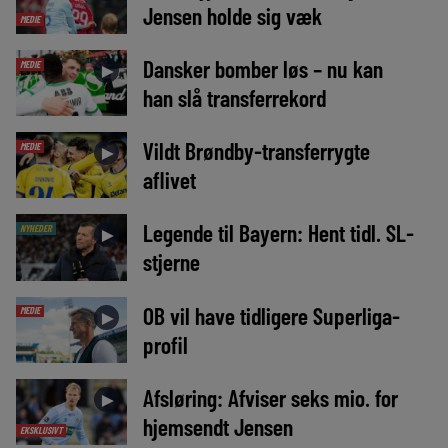
Jensen holde sig væk
MEDIE
Dansker bomber løs – nu kan
MEDIE
►
han slå transferrekord
Vildt Brøndby-transferrygte
MEDIE
►
aflivet
Legende til Bayern: Hent tidl. SL-
NYHEDER
►
stjerne
OB vil have tidligere Superliga-
MEDIE
►
profil
Afsløring: Afviser seks mio. for
►
hjemsendt Jensen
EKSKLUSIVT