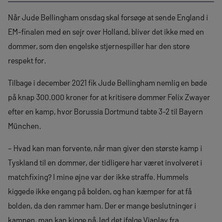
Når Jude Bellingham onsdag skal forsøge at sende England i
EM-finalen med en sejr over Holland, bliver det ikke med en
dommer, som den engelske stjernespiller har den store
respekt for.
Tilbage i december 2021 fik Jude Bellingham nemlig en bøde
på knap 300.000 kroner for at kritisere dommer Felix Zwayer
efter en kamp, hvor Borussia Dortmund tabte 3-2 til Bayern
München.
– Hvad kan man forvente, når man giver den største kamp i
Tyskland til en dommer, der tidligere har været involveret i
matchfixing? I mine øjne var der ikke straffe. Hummels
kiggede ikke engang på bolden, og han kæmper for at få
bolden, da den rammer ham. Der er mange beslutninger i
kampen, man kan kigge på, lød det ifølge Viaplay fra