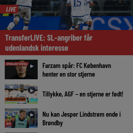
LIVE
TransferLIVE: SL-angriber får
udenlandsk interesse
Farzam spår: FC København
TIPSBLADET SPECIAL
►
henter en stor stjerne
►
Tillykke, AGF – en stjerne er født!
TIPSBLADETS DOM
Nu kan Jesper Lindstrøm ende i
►
Brøndby
AVIS