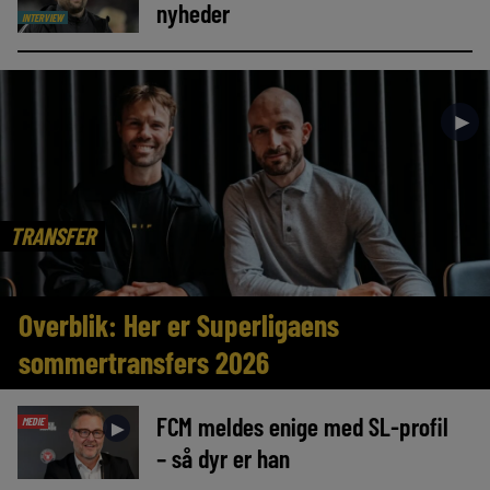
nyheder
INTERVIEW
►
TRANSFER
Overblik: Her er Superligaens
sommertransfers 2026
FCM meldes enige med SL-profil
MEDIE
►
– så dyr er han