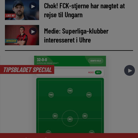
Chok! FCK-stjerne har nægtet at
►
rejse til Ungarn
LIGE NU
Medie: Superliga-klubber
►
interesseret i Uhre
NYHEDER
TIPSBLADET SPECIAL
►