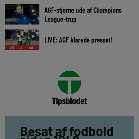
AGF-stjerne ude af Champions
►
League-trup
NYHEDER
►
LIVE: AGF klarede presset!
//
LIVE
//
LIVE
//
LIVE
//
LIVE
//
LIVE
//
LIVE
//
LIVE
Besat af fodbold