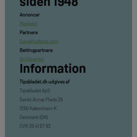
siden 1948
Annoncer
Mediekit
Partnere
Danskfodbold.com
Bettingpartnere
SpilXperten
Information
TIpsbladet.dk udgives af
Tipsbladet ApS
Sankt Annæ Plads 28
1250 København K
Denmark (DK)
CVR 35 41 57 93