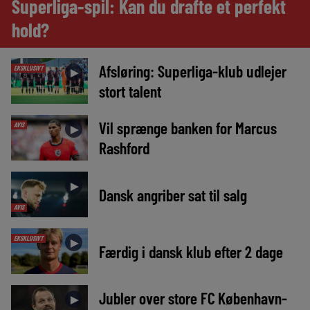
Superliga-spil: Kan du drafte et perfekt
hold?
Afsløring: Superliga-klub udlejer
EKSKLUSIVT
►
stort talent
Vil sprænge banken for Marcus
AVIS
►
Rashford
►
Dansk angriber sat til salg
AVIS
EKSKLUSIVT
►
Færdig i dansk klub efter 2 dage
Jubler over store FC København-
►