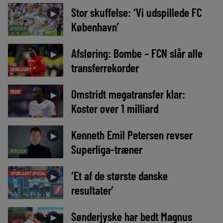
Stor skuffelse: ‘Vi udspillede FC
►
København’
NYHEDER
Afsløring: Bombe – FCN slår alle
►
transferrekorder
EKSKLUSIVT
Omstridt megatransfer klar:
MEDIE
►
Koster over 1 milliard
Kenneth Emil Petersen revser
►
Superliga-træner
NYHEDER
‘Et af de største danske
TIPSBLADET SPECIAL
►
resultater’
Sønderjyske har bedt Magnus
►