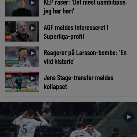
KEP raser: ‘Det mest uambitiøse,
NYHEDER
►
jeg har hørt’
AGF meldes interesseret i
►
Superliga-profil
AVIS
Reagerer på Larsson-bombe: ‘En
►
vild historie’
INTERVIEW
Jens Stage-transfer meldes
AVIS
►
kollapset
►