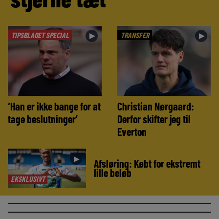
TIPSBLADET SPECIAL
TRANSFER
►
►
‘Han er ikke bange for at
Christian Nørgaard:
tage beslutninger’
Derfor skifter jeg til
Everton
►
Afsløring: Købt for ekstremt
lille beløb
EKSKLUSIVT