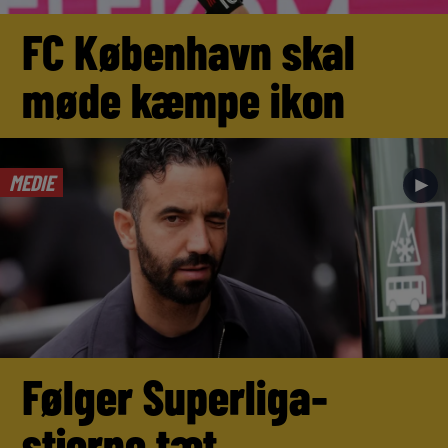
FC København skal
møde kæmpe ikon
MEDIE
►
Følger Superliga-
stjerne tæt