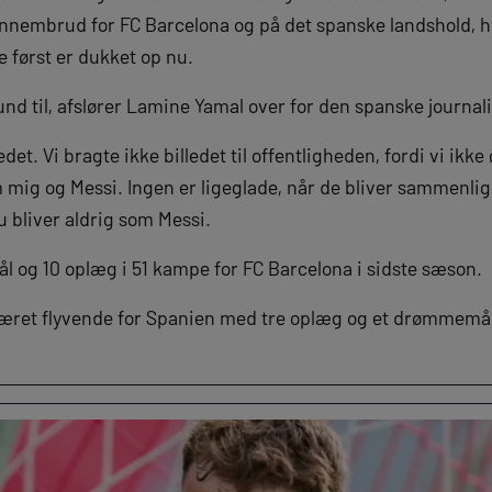
gennembrud for FC Barcelona og på det spanske landshold, h
 først er dukket op nu.
und til, afslører Lamine Yamal over for den spanske journal
det. Vi bragte ikke billedet til offentligheden, fordi vi ik
mig og Messi. Ingen er ligeglade, når de bliver sammenli
du bliver aldrig som Messi.
l og 10 oplæg i 51 kampe for FC Barcelona i sidste sæson.
æret flyvende for Spanien med tre oplæg og et drømmemål