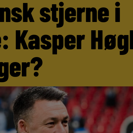
nsk stjerne i
: Kasper Høg
ger?