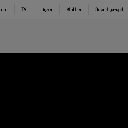
core
TV
Ligaer
Klubber
Superliga-spil