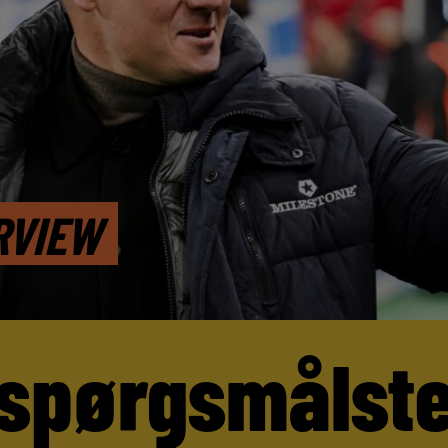
RVIEW
 spørgsmålst