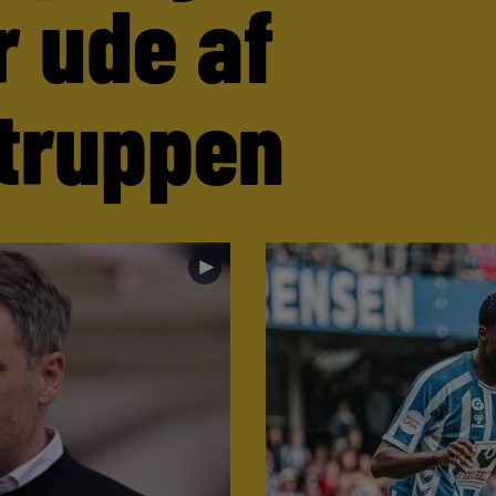
r ude af
truppen
►