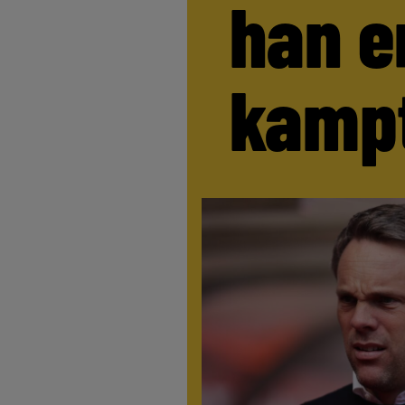
han e
kamp