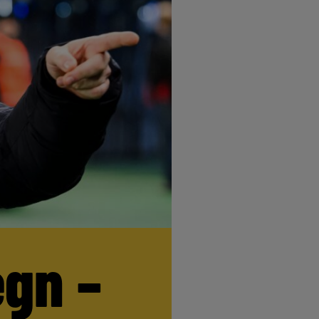
egn –