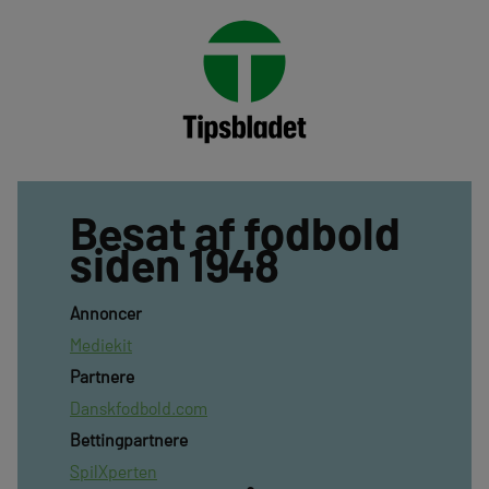
Besat af fodbold
siden 1948
Annoncer
Mediekit
Partnere
Danskfodbold.com
Bettingpartnere
SpilXperten