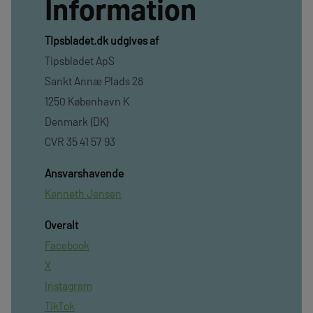
Information
TIpsbladet.dk udgives af
Tipsbladet ApS
Sankt Annæ Plads 28
1250 København K
Denmark (DK)
CVR 35 41 57 93
Ansvarshavende
Kenneth Jensen
Overalt
Facebook
X
Instagram
TikTok