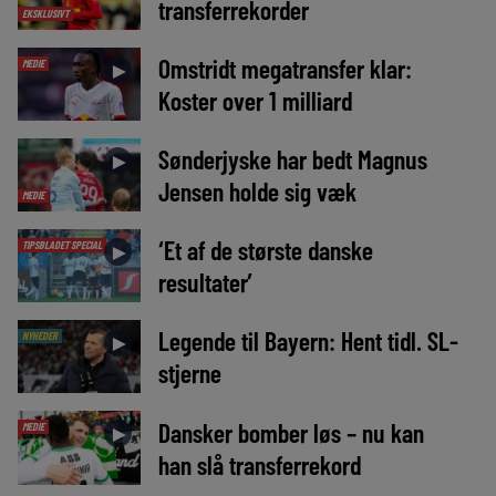
transferrekorder
EKSKLUSIVT
Omstridt megatransfer klar:
MEDIE
►
Koster over 1 milliard
Sønderjyske har bedt Magnus
►
Jensen holde sig væk
MEDIE
‘Et af de største danske
TIPSBLADET SPECIAL
►
resultater’
Legende til Bayern: Hent tidl. SL-
NYHEDER
►
stjerne
Dansker bomber løs – nu kan
MEDIE
►
han slå transferrekord