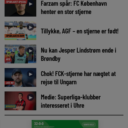
Farzam spår: FC København
TIPSBLADET SPECIAL
►
henter en stor stjerne
►
Tillykke, AGF – en stjerne er født!
TIPSBLADETS DOM
Nu kan Jesper Lindstrøm ende i
►
Brøndby
AVIS
Chok! FCK-stjerne har nægtet at
►
rejse til Ungarn
LIGE NU
Medie: Superliga-klubber
►
interesseret i Uhre
NYHEDER