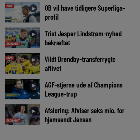
OB vil have tidligere Superliga-
MEDIE
►
profil
Trist Jesper Lindstrøm-nyhed
►
bekræftet
EKSKLUSIVT
Vildt Brøndby-transferrygte
MEDIE
►
aflivet
AGF-stjerne ude af Champions
►
League-trup
NYHEDER
Afsløring: Afviser seks mio. for
►
hjemsendt Jensen
EKSKLUSIVT