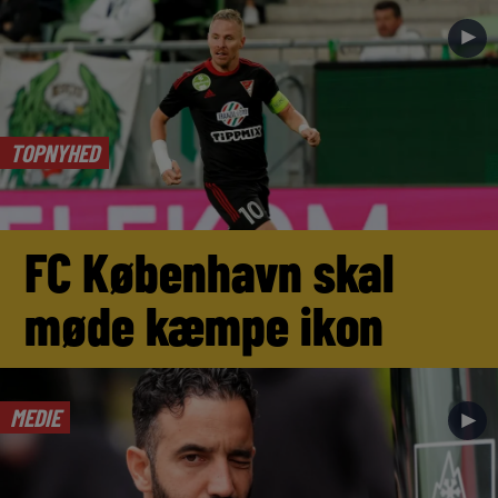
►
TOPNYHED
FC København skal
møde kæmpe ikon
MEDIE
►