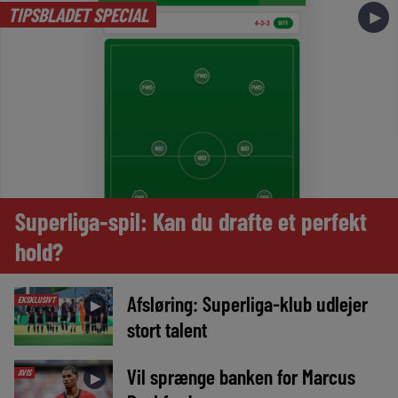
TIPSBLADET SPECIAL
►
Superliga-spil: Kan du drafte et perfekt
hold?
Afsløring: Superliga-klub udlejer
EKSKLUSIVT
►
stort talent
Vil sprænge banken for Marcus
AVIS
►