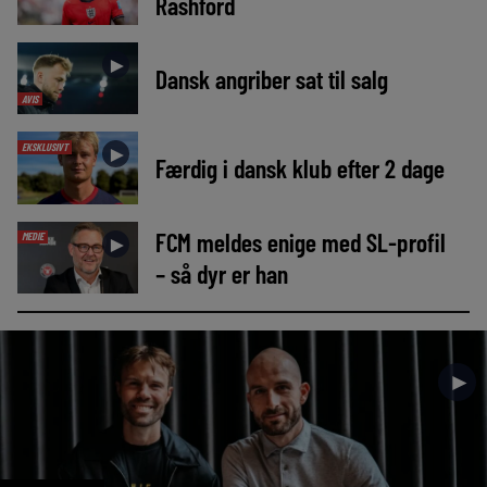
Rashford
►
Dansk angriber sat til salg
AVIS
EKSKLUSIVT
►
Færdig i dansk klub efter 2 dage
FCM meldes enige med SL-profil
MEDIE
►
– så dyr er han
►