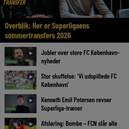
TRANSFER
Overblik: Her er Superligaens
sommertransfers 2026
Jubler over store FC København-
►
nyheder
INTERVIEW
Stor skuffelse: ‘Vi udspillede FC
►
København’
NYHEDER
Kenneth Emil Petersen revser
►
Superliga-træner
NYHEDER
Afsløring: Bombe – FCN slår alle
►