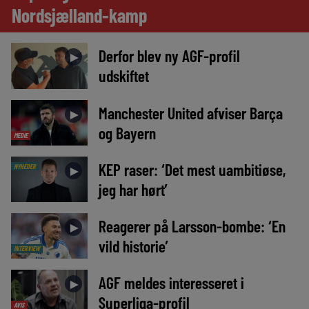
Nordsjælland-kamp
Derfor blev ny AGF-profil
►
udskiftet
Manchester United afviser Barça
►
og Bayern
MEDIE
KEP raser: ‘Det mest uambitiøse,
NYHEDER
►
jeg har hørt’
Reagerer på Larsson-bombe: ‘En
►
vild historie’
INTERVIEW
AGF meldes interesseret i
►
Superliga-profil
AVIS