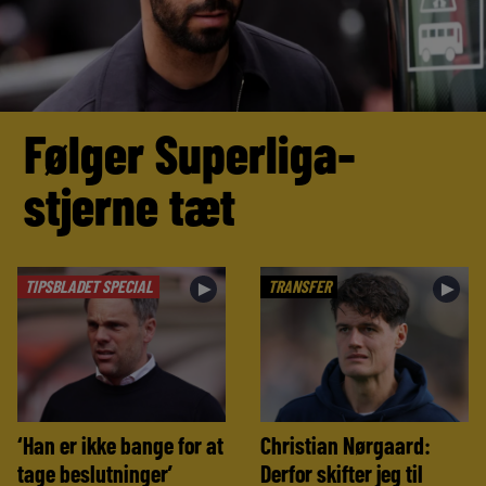
Følger Superliga-
stjerne tæt
TIPSBLADET SPECIAL
TRANSFER
►
►
‘Han er ikke bange for at
Christian Nørgaard:
tage beslutninger’
Derfor skifter jeg til