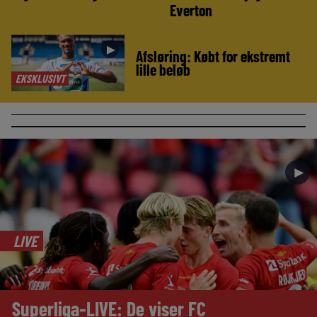
Everton
►
Afsløring: Købt for ekstremt
lille beløb
EKSKLUSIVT
►
LIVE
Superliga-LIVE: De viser FC