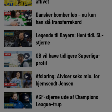
aflivet
Dansker bomber løs – nu kan
MEDIE
►
han slå transferrekord
Legende til Bayern: Hent tidl. SL-
NYHEDER
►
stjerne
OB vil have tidligere Superliga-
MEDIE
►
profil
Afsløring: Afviser seks mio. for
►
hjemsendt Jensen
EKSKLUSIVT
AGF-stjerne ude af Champions
►
League-trup
NYHEDER