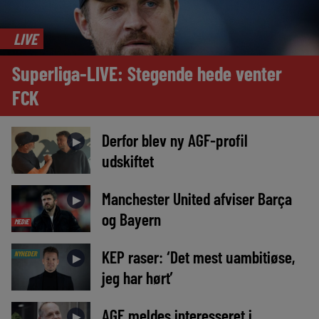
LIVE
Superliga-LIVE: Stegende hede venter
FCK
Derfor blev ny AGF-profil
►
udskiftet
Manchester United afviser Barça
►
og Bayern
MEDIE
KEP raser: ‘Det mest uambitiøse,
NYHEDER
►
jeg har hørt’
AGF meldes interesseret i
►