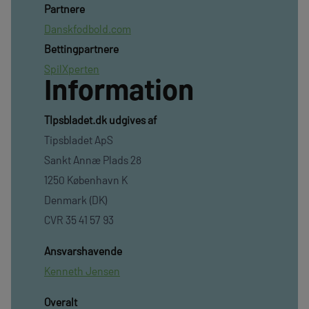
Partnere
Danskfodbold.com
Bettingpartnere
SpilXperten
Information
TIpsbladet.dk udgives af
Tipsbladet ApS
Sankt Annæ Plads 28
1250 København K
Denmark (DK)
CVR 35 41 57 93
Ansvarshavende
Kenneth Jensen
Overalt