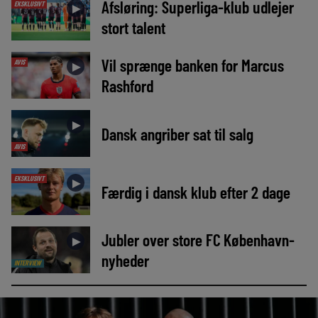
Afsløring: Superliga-klub udlejer
EKSKLUSIVT
►
stort talent
Vil sprænge banken for Marcus
AVIS
►
Rashford
►
Dansk angriber sat til salg
AVIS
EKSKLUSIVT
►
Færdig i dansk klub efter 2 dage
Jubler over store FC København-
►
nyheder
INTERVIEW