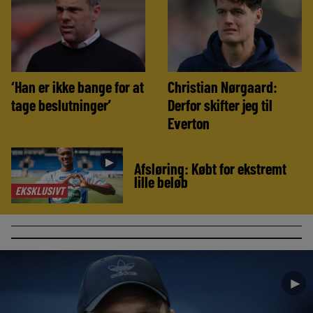
‘Han er ikke bange for at
Christian Nørgaard:
tage beslutninger’
Derfor skifter jeg til
Everton
►
Afsløring: Købt for ekstremt
lille beløb
EKSKLUSIVT
►