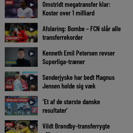
Omstridt megatransfer klar:
MEDIE
►
Koster over 1 milliard
Afsløring: Bombe – FCN slår alle
►
transferrekorder
EKSKLUSIVT
Kenneth Emil Petersen revser
►
Superliga-træner
NYHEDER
Sønderjyske har bedt Magnus
►
Jensen holde sig væk
MEDIE
‘Et af de største danske
TIPSBLADET SPECIAL
►
resultater’
Vildt Brøndby-transferrygte
MEDIE
►