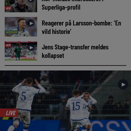
Superliga-profil
AVIS
Reagerer på Larsson-bombe: ‘En
►
vild historie’
INTERVIEW
Jens Stage-transfer meldes
AVIS
►
kollapset
►
LIVE