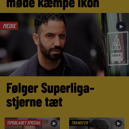
møde kæmpe ikon
MEDIE
►
Følger Superliga-
stjerne tæt
TIPSBLADET SPECIAL
TRANSFER
►
►