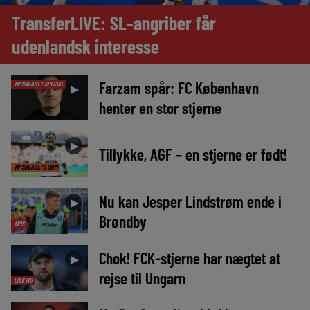
TransferLIVE: SL-angriber får
udenlandsk interesse
Farzam spår: FC København
TIPSBLADET SPECIAL
►
henter en stor stjerne
►
Tillykke, AGF – en stjerne er født!
TIPSBLADETS DOM
Nu kan Jesper Lindstrøm ende i
►
Brøndby
AVIS
Chok! FCK-stjerne har nægtet at
►
rejse til Ungarn
LIGE NU