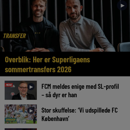
►
TRANSFER
Overblik: Her er Superligaens
sommertransfers 2026
FCM meldes enige med SL-profil
MEDIE
►
– så dyr er han
Stor skuffelse: ‘Vi udspillede FC
►
København’
NYHEDER