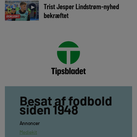
Trist Jesper Lindstrøm-nyhed
►
bekræftet
EKSKLUSIVT
Besat af fodbold
siden 1948
Annoncer
Mediekit