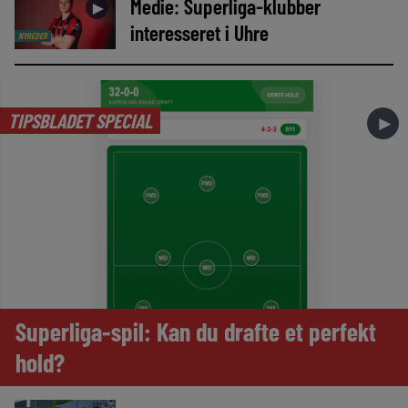
Medie: Superliga-klubber
►
interesseret i Uhre
NYHEDER
TIPSBLADET SPECIAL
►
Superliga-spil: Kan du drafte et perfekt
hold?