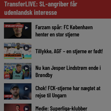
TransferLIVE: SL-angriber får
udenlandsk interesse
Farzam spår: FC København
TIPSBLADET SPECIAL
►
henter en stor stjerne
►
Tillykke, AGF – en stjerne er født!
TIPSBLADETS DOM
Nu kan Jesper Lindstrøm ende i
►
Brøndby
AVIS
Chok! FCK-stjerne har nægtet at
►
rejse til Ungarn
LIGE NU
Medie: Superliga-klubber
►