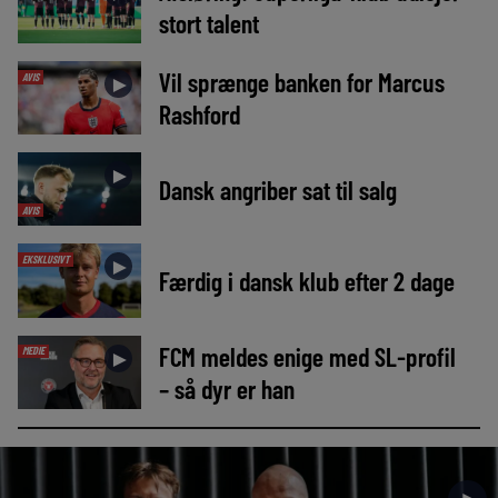
stort talent
Vil sprænge banken for Marcus
AVIS
►
Rashford
►
Dansk angriber sat til salg
AVIS
EKSKLUSIVT
►
Færdig i dansk klub efter 2 dage
FCM meldes enige med SL-profil
MEDIE
►
– så dyr er han