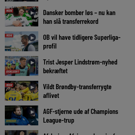
Dansker bomber løs – nu kan
MEDIE
►
han slå transferrekord
OB vil have tidligere Superliga-
MEDIE
►
profil
Trist Jesper Lindstrøm-nyhed
►
bekræftet
EKSKLUSIVT
Vildt Brøndby-transferrygte
MEDIE
►
aflivet
AGF-stjerne ude af Champions
►
League-trup
NYHEDER