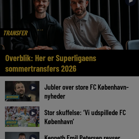
►
TRANSFER
Overblik: Her er Superligaens
sommertransfers 2026
Jubler over store FC København-
►
nyheder
INTERVIEW
Stor skuffelse: ‘Vi udspillede FC
►
København’
NYHEDER
Kenneth Emil Petersen revser
►