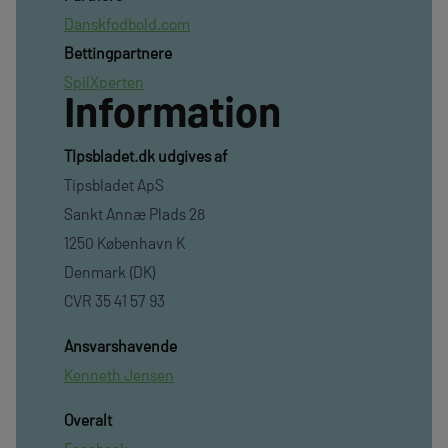
Danskfodbold.com
Bettingpartnere
SpilXperten
Information
TIpsbladet.dk udgives af
Tipsbladet ApS
Sankt Annæ Plads 28
1250 København K
Denmark (DK)
CVR 35 41 57 93
Ansvarshavende
Kenneth Jensen
Overalt