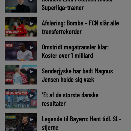
Superliga-træner
NYHEDER
Afsløring: Bombe – FCN slår alle
►
transferrekorder
EKSKLUSIVT
Omstridt megatransfer klar:
MEDIE
►
Koster over 1 milliard
Sønderjyske har bedt Magnus
►
Jensen holde sig væk
MEDIE
‘Et af de største danske
TIPSBLADET SPECIAL
►
resultater’
Legende til Bayern: Hent tidl. SL-
NYHEDER
►
stjerne