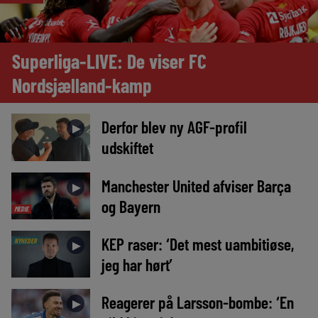
Superliga-LIVE: De viser FC
Nordsjælland-kamp
Derfor blev ny AGF-profil
►
udskiftet
Manchester United afviser Barça
►
og Bayern
MEDIE
KEP raser: ‘Det mest uambitiøse,
NYHEDER
►
jeg har hørt’
Reagerer på Larsson-bombe: ‘En
►