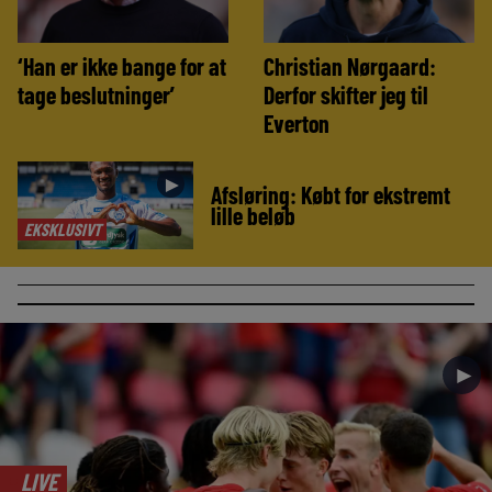
‘Han er ikke bange for at
Christian Nørgaard:
tage beslutninger’
Derfor skifter jeg til
Everton
►
Afsløring: Købt for ekstremt
lille beløb
EKSKLUSIVT
►
LIVE