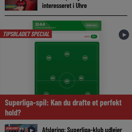
interesseret i Uhre
NYHEDER
TIPSBLADET SPECIAL
►
Superliga-spil: Kan du drafte et perfekt
hold?
Afsløring: Superliga-klub udlejer
EKSKLUSIVT
►