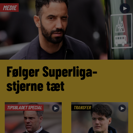
MEDIE
►
Følger Superliga-
stjerne tæt
TIPSBLADET SPECIAL
TRANSFER
►
►