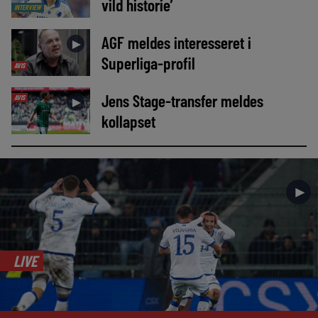
vild historie’
INTERVIEW
AGF meldes interesseret i
►
Superliga-profil
AVIS
Jens Stage-transfer meldes
AVIS
►
kollapset
►
LIVE