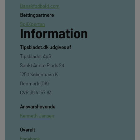
Danskfodbold.com
Bettingpartnere
SpilXperten
Information
TIpsbladet.dk udgives af
Tipsbladet ApS
Sankt Annæ Plads 28
1250 København K
Denmark (DK)
CVR 35 41 57 93
Ansvarshavende
Kenneth Jensen
Overalt
Facebook