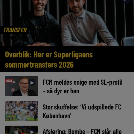
TRANSFER
Overblik: Her er Superligaens
sommertransfers 2026
FCM meldes enige med SL-profil
MEDIE
►
– så dyr er han
Stor skuffelse: ‘Vi udspillede FC
►
København’
NYHEDER
Afsløring: Bombe – FCN slår alle
►