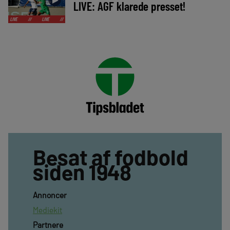
LIVE: AGF klarede presset!
//
LIVE
//
LIVE
//
LIVE
//
LIVE
//
LIVE
//
LIVE
//
LIVE
//
Besat af fodbold
siden 1948
Annoncer
Mediekit
Partnere