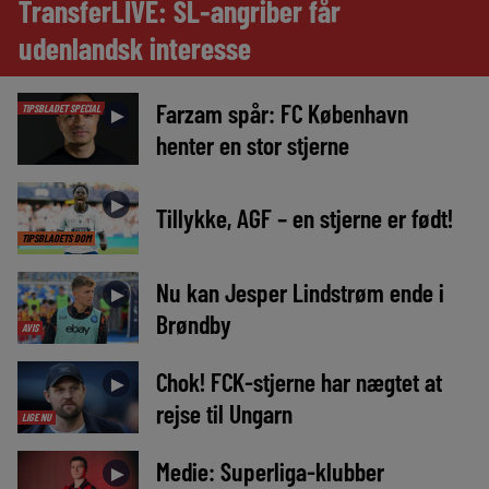
TransferLIVE: SL-angriber får
udenlandsk interesse
Farzam spår: FC København
TIPSBLADET SPECIAL
►
henter en stor stjerne
►
Tillykke, AGF – en stjerne er født!
TIPSBLADETS DOM
Nu kan Jesper Lindstrøm ende i
►
Brøndby
AVIS
Chok! FCK-stjerne har nægtet at
►
rejse til Ungarn
LIGE NU
Medie: Superliga-klubber
►