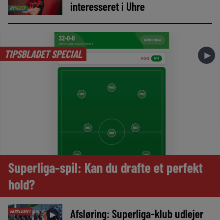
interesseret i Uhre
NYHEDER
TIPSBLADET SPECIAL
►
Superliga-spil: Kan du drafte et perfekt
hold?
Afsløring: Superliga-klub udlejer
EKSKLUSIVT
►