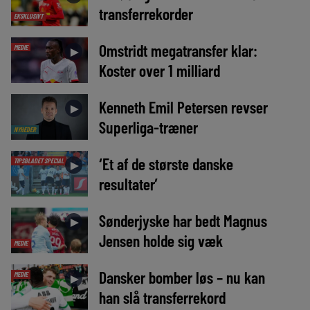
transferrekorder
EKSKLUSIVT
Omstridt megatransfer klar:
MEDIE
►
Koster over 1 milliard
Kenneth Emil Petersen revser
►
Superliga-træner
NYHEDER
‘Et af de største danske
TIPSBLADET SPECIAL
►
resultater’
Sønderjyske har bedt Magnus
►
Jensen holde sig væk
MEDIE
Dansker bomber løs – nu kan
MEDIE
►
han slå transferrekord