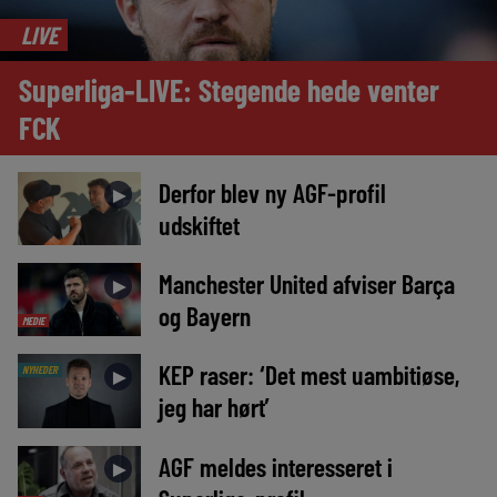
LIVE
Superliga-LIVE: Stegende hede venter
FCK
Derfor blev ny AGF-profil
►
udskiftet
Manchester United afviser Barça
►
og Bayern
MEDIE
KEP raser: ‘Det mest uambitiøse,
NYHEDER
►
jeg har hørt’
AGF meldes interesseret i
►