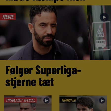
MEDIE
►
Følger Superliga-
stjerne tæt
TIPSBLADET SPECIAL
TRANSFER
►
►