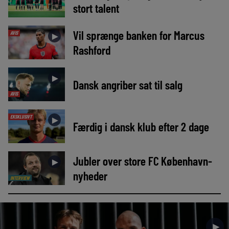
stort talent
Vil sprænge banken for Marcus
AVIS
►
Rashford
►
Dansk angriber sat til salg
AVIS
EKSKLUSIVT
►
Færdig i dansk klub efter 2 dage
Jubler over store FC København-
►
nyheder
INTERVIEW
►