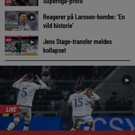
Superliga-profil
AVIS
Reagerer på Larsson-bombe: ‘En
►
vild historie’
INTERVIEW
Jens Stage-transfer meldes
AVIS
►
kollapset
►
LIVE