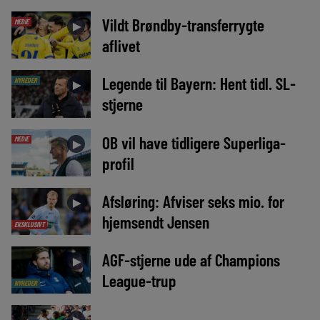
Vildt Brøndby-transferrygte
MEDIE
►
aflivet
Legende til Bayern: Hent tidl. SL-
NYHEDER
►
stjerne
OB vil have tidligere Superliga-
MEDIE
►
profil
Afsløring: Afviser seks mio. for
►
hjemsendt Jensen
EKSKLUSIVT
AGF-stjerne ude af Champions
►
League-trup
NYHEDER
►