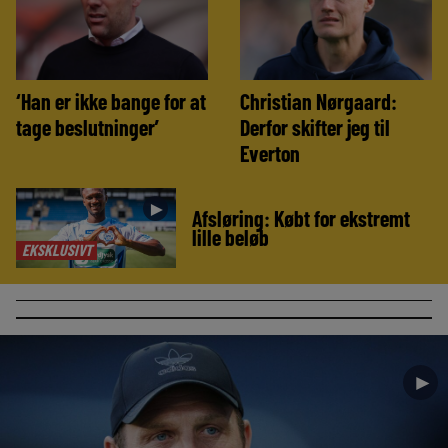
‘Han er ikke bange for at
Christian Nørgaard:
tage beslutninger’
Derfor skifter jeg til
Everton
►
Afsløring: Købt for ekstremt
lille beløb
EKSKLUSIVT
►