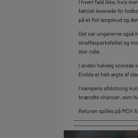
I hvert fald ikke, hvis m
faktisk leverede fin fodb
på et flot langskud og d
Det var ungarerne også he
straffesparksfeltet og mo
stor rolle.
I anden halvleg scorede s
Endda et helt ægte af sla
I kampens afslutning kunn
brændte chancer, som ha
Returen spilles på MCH A