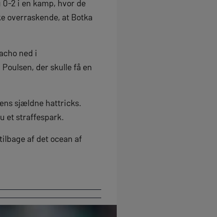
 0-2 i en kamp, hvor de
ke overraskende, at Botka
uacho ned i
 Poulsen, der skulle få en
ens sjældne hattricks.
u et straffespark.
tilbage af det ocean af