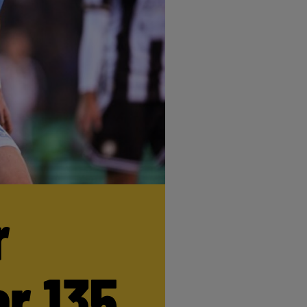
r
r 135