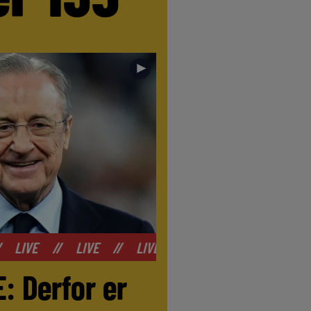
►
VE
//
LIVE
//
LIVE
//
LIVE
//
LIVE
//
LIVE
: Derfor er