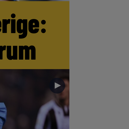
erige:
trum
►