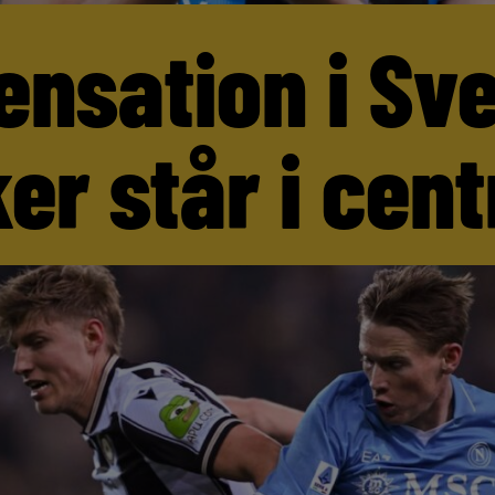
ensation i Sv
er står i cen