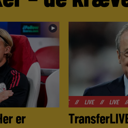
►
//
LIVE
//
LIVE
//
LIVE
//
LIVE
//
LI
Her er
TransferLIVE