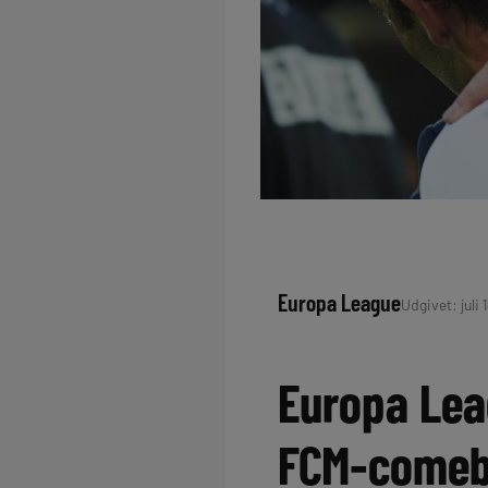
Europa League
Udgivet: juli 
Europa Leag
FCM-come