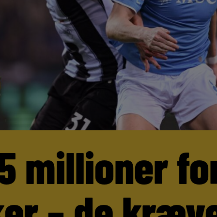
5 millioner fo
er – de kræve