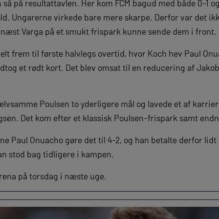
an så på resultattavlen. Her kom FCM bagud med både 0-1 og
old. Ungarerne virkede bare mere skarpe. Derfor var det ik
ernæst Varga på et smukt frispark kunne sende dem i front.
lt frem til første halvlegs overtid, hvor Koch hev Paul On
dtog et rødt kort. Det blev omsat til en reducering af Jakob
elvsamme Poulsen to yderligere mål og lavede et af karrier
gsen. Det kom efter et klassisk Poulsen-frispark samt endn
e Paul Onuacho gøre det til 4-2, og han betalte derfor lidt 
n stod bag tidligere i kampen.
rena på torsdag i næste uge.