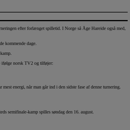
ringen efter forlænget spilletid. I Norge så Åge Hareide også med,
 i de kommende dage.
e kamp.
 ifølge norsk TV2 og tilføjer:
ar mest energi, når man går ind i den sidste fase af denne turnering.
eds semifinale-kamp spilles søndag den 16. august.