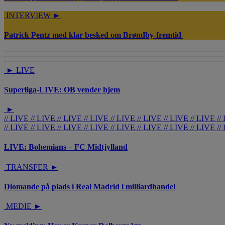
INTERVIEW
►
Patrick Pentz med klar besked om Brøndby-fremtid
►
LIVE
Superliga-LIVE: OB vender hjem
►
//
LIVE
//
LIVE
//
LIVE
//
LIVE
//
LIVE
//
LIVE
//
LIVE
//
LIVE
//
//
LIVE
//
LIVE
//
LIVE
//
LIVE
//
LIVE
//
LIVE
//
LIVE
//
LIVE
//
LIVE: Bohemians – FC Midtjylland
TRANSFER
►
Diomande på plads i Real Madrid i milliardhandel
MEDIE
►