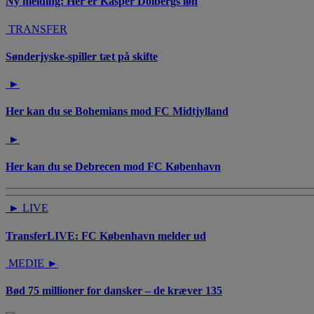
Ny melding: Her er Kasper Dolbergs løn
TRANSFER
Sønderjyske-spiller tæt på skifte
►
Her kan du se Bohemians mod FC Midtjylland
►
Her kan du se Debrecen mod FC København
►
LIVE
TransferLIVE: FC København melder ud
MEDIE
►
Bød 75 millioner for dansker – de kræver 135