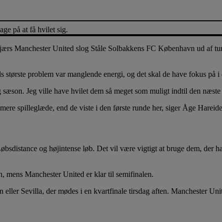
 på at få hvilet sig.
jærs Manchester United slog Ståle Solbakkens FC København ud af turne
ds største problem var manglende energi, og det skal de have fokus på
ng sæson. Jeg ville have hvilet dem så meget som muligt indtil den næst
 mere spilleglæde, end de viste i den første runde her, siger Åge Hareide
. Løbsdistance og højintense løb. Det vil være vigtigt at bruge dem, der h
, mens Manchester United er klar til semifinalen.
er Sevilla, der mødes i en kvartfinale tirsdag aften. Manchester Unit