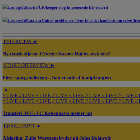
Læs også:
Stærk FCK-keeper slog imponerede EL-rekord
Læs også:
Mata om United-problemer: Tror ikke det handlede om selvtilfre
INTERVIEW
►
Ny dansk stjerne i Norge: Kasper Høghs arvtager?
STORT INTERVIEW
►
Flere spørgsmålstegn – han er ude af kamptruppen
►
//
LIVE
//
LIVE
//
LIVE
//
LIVE
//
LIVE
//
LIVE
//
LIVE
//
LIVE
//
//
LIVE
//
LIVE
//
LIVE
//
LIVE
//
LIVE
//
LIVE
//
LIVE
//
LIVE
//
TransferLIVE: FC København melder ud
EKSKLUSIVT
►
Afsløring: Zulte Waregem byder på John Kolawole