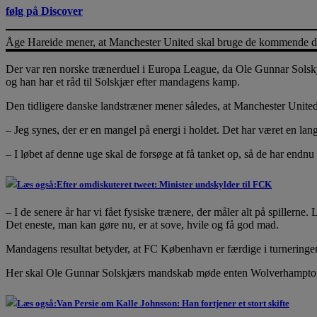
følg på Discover
Åge Hareide mener, at Manchester United skal bruge de kommende dage
Der var ren norske trænerduel i Europa League, da Ole Gunnar Solsk
og han har et råd til Solskjær efter mandagens kamp.
Den tidligere danske landstræner mener således, at Manchester Unite
– Jeg synes, der er en mangel på energi i holdet. Det har været en la
– I løbet af denne uge skal de forsøge at få tanket op, så de har endnu
Læs også:
Efter omdiskuteret tweet: Minister undskylder til FCK
– I de senere år har vi fået fysiske trænere, der måler alt på spillerne
Det eneste, man kan gøre nu, er at sove, hvile og få god mad.
Mandagens resultat betyder, at FC København er færdige i turneringen
Her skal Ole Gunnar Solskjærs mandskab møde enten Wolverhampton ell
Læs også:
Van Persie om Kalle Johnsson: Han fortjener et stort skifte