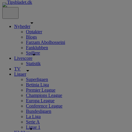
Nyheder
Optakter
Blogs
Farzam Abolhosseini
Fanklubben
Spillere
Livescore
Statistik
TV
Ligaer
Superligaen
Betinia Liga
Premier League
Champions League
Europa League
Conference League
Bundesligaen
La Liga
Serie A
Ligue 1