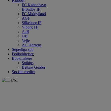
Klubber
FC København
Brøndby IF
FC Midtjylland
AGF
Silkeborg IF
Viborg FF
AaB
OB
Vejle
AC Horsens
Superliga-spil
Fodboldrejser
Bookmakere
Spiltips
Betting Guides
Sociale medier