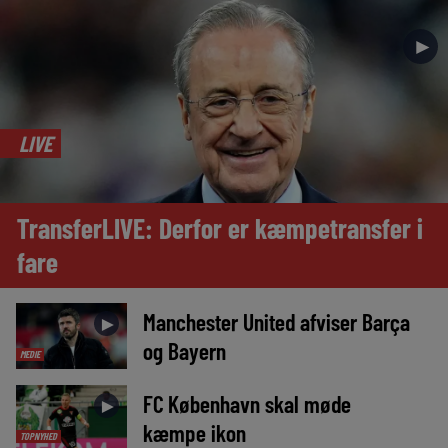
►
LIVE
TransferLIVE: Derfor er kæmpetransfer i
fare
Manchester United afviser Barça
►
og Bayern
MEDIE
FC København skal møde
►
kæmpe ikon
TOPNYHED