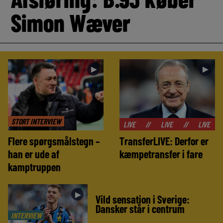
Simon Wæver
►
►
STORT INTERVIEW
//
LIVE
//
LIVE
//
LIVE
//
LIVE
Flere spørgsmålstegn –
TransferLIVE: Derfor er
han er ude af
kæmpetransfer i fare
kamptruppen
►
Vild sensation i Sverige:
Dansker står i centrum
INTERVIEW