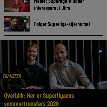
Medie: Superliga-klubber
►
interesseret i Uhre
NYHEDER
MEDIE
►
Følger Superliga-stjerne tæt
►
TRANSFER
Overblik: Her er Superligaens
sommertransfers 2026