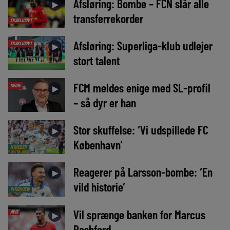
Afsløring: Bombe – FCN slår alle
►
transferrekorder
EKSKLUSIVT
Afsløring: Superliga-klub udlejer
EKSKLUSIVT
►
stort talent
FCM meldes enige med SL-profil
MEDIE
►
– så dyr er han
Stor skuffelse: ‘Vi udspillede FC
►
København’
NYHEDER
Reagerer på Larsson-bombe: ‘En
►
vild historie’
INTERVIEW
Vil sprænge banken for Marcus
AVIS
►
Rashford