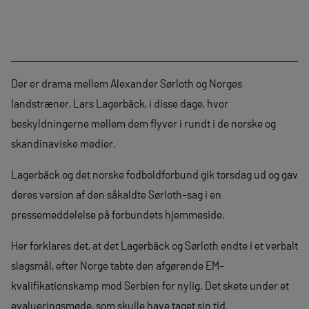
Der er drama mellem Alexander Sørloth og Norges
landstræner, Lars Lagerbäck, i disse dage, hvor
beskyldningerne mellem dem flyver i rundt i de norske og
skandinaviske medier.
Lagerbäck og det norske fodboldforbund gik torsdag ud og gav
deres version af den såkaldte Sørloth-sag i en
pressemeddelelse på forbundets hjemmeside.
Her forklares det, at det Lagerbäck og Sørloth endte i et verbalt
slagsmål, efter Norge tabte den afgørende EM-
kvalifikationskamp mod Serbien for nylig. Det skete under et
evalueringsmøde, som skulle have taget sin tid.