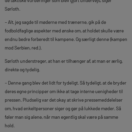
de taktiske vurderinger som blev gjort undervejs, siger
Sørloth.
– Alt, jeg sagde til møderne med trænerne, gik på de
fodboldfaglige aspekter med ønske om, at holdet skulle være
endnu bedre forberedt til kampene. Og særligt denne (kampen
mod Serbien, red.).
Sørloth understreger, at han er tilhænger af, at man er ærlig,
direkte og tydelig.
– Denne gang blev det lidt for tydeligt. Så tydeligt, at de bryder
deres egne principper om ikke at tage interne uenigheder til
pressen. Pludselig var det okay at skrive pressemeddelelser
om, hvad enkeltpersoner siger og gør på lukkede møder. Så
føler man sig alene, når man egentlig skal være på samme
hold.