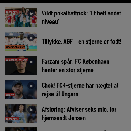
Vildt pokalhattrick: ‘Et helt andet
EKSKLUSIVT
►
niveau’
►
Tillykke, AGF – en stjerne er født!
TIPSBLADETS DOM
Farzam spår: FC København
TIPSBLADET SPECIAL
►
henter en stor stjerne
Chok! FCK-stjerne har nægtet at
►
rejse til Ungarn
LIGE NU
Afsløring: Afviser seks mio. for
►
hjemsendt Jensen
EKSKLUSIVT