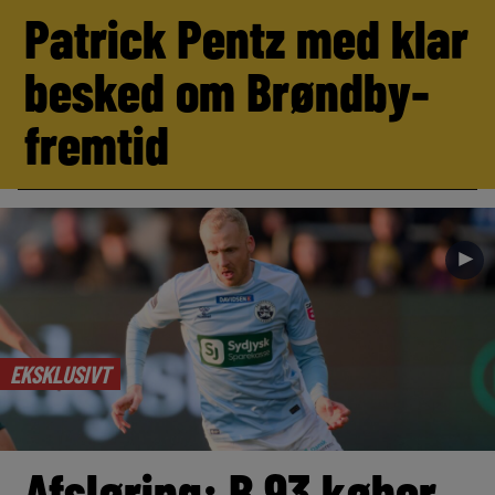
Patrick Pentz med klar
besked om Brøndby-
fremtid
►
EKSKLUSIVT
Afsløring: B.93 køber