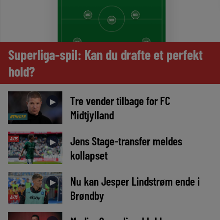
Superliga-spil: Kan du drafte et perfekt
hold?
Tre vender tilbage for FC
►
Midtjylland
NYHEDER
Jens Stage-transfer meldes
AVIS
►
kollapset
Nu kan Jesper Lindstrøm ende i
►
Brøndby
AVIS