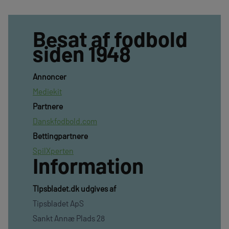
Besat af fodbold
siden 1948
Annoncer
Mediekit
Partnere
Danskfodbold.com
Bettingpartnere
SpilXperten
Information
TIpsbladet.dk udgives af
Tipsbladet ApS
Sankt Annæ Plads 28