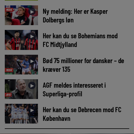
Ny melding: Her er Kasper
MEDIE
►
Dolbergs løn
Her kan du se Bohemians mod
►
FC Midtjylland
Bød 75 millioner for dansker – de
►
kræver 135
MEDIE
AGF meldes interesseret i
►
Superliga-profil
AVIS
Her kan du se Debrecen mod FC
►
København