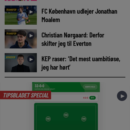
FC København udlejer Jonathan
TRANSFER
►
Moalem
Christian Nørgaard: Derfor
TRANSFER
►
skifter jeg til Everton
KEP raser: ‘Det mest uambitiøse,
NYHEDER
►
jeg har hørt’
TIPSBLADET SPECIAL
►