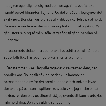
– Jeg var egentlig færdig med denne sag. Vi havde ‘shaket
hands’ og set hinanden i øjnene. Og det er sådan, jeg synes, det
skal være. Der skal være plads til kritik og skuffelse på et hold.
På samme måde som der skal være plads til jubel og skrig. Vi
går i store sko, og så må vi tåle, at vi af og til går hinanden på
klingerne.
I pressemeddelelsen fra det norske fodboldforbund står der,
at Sørloth ikke har yderligere kommentarer, men:
– Det stemmer ikke. Jeg ville tage det direkte med dem, det
handler om. Da jeg fik af vide, at der ville komme en
pressemeddelelse fra det norske fodboldforbund, om hvad
der skete på et internt spillermøde, udtrykte jeg ønske om at
se den, før den blev publiceret. Så jeg eventuelt kunne uddybe
min holdning. Den blev aldrig sendt til mig.