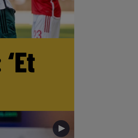
 ‘Et
►