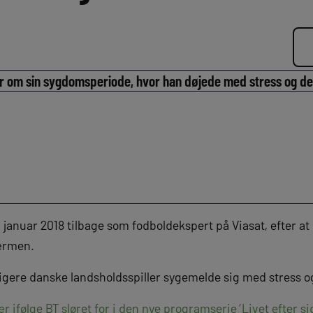
r om sin sygdomsperiode, hvor han døjede med stress og de
 januar 2018 tilbage som fodboldekspert på Viasat, efter a
ærmen.
dligere danske landsholdsspiller sygemelde sig med stress 
 ifølge BT sløret for i den nye programserie ’Livet efter si