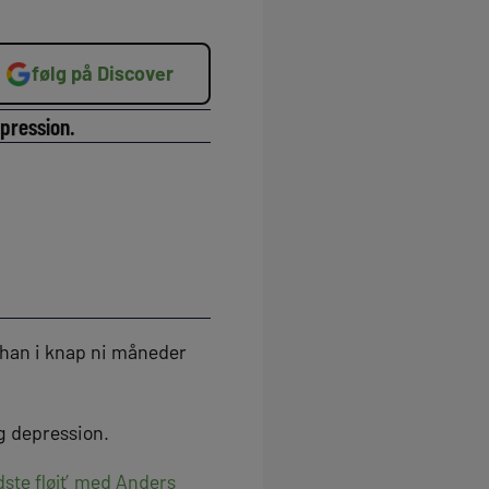
følg på Discover
pression.
t han i knap ni måneder
og depression.
dste fløjt’ med Anders