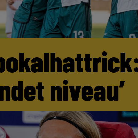
pokalhattrick:
andet niveau’