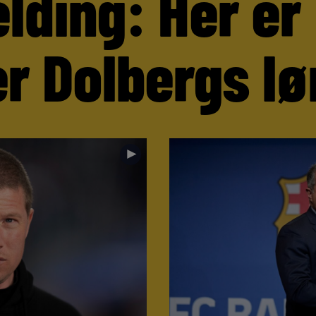
lding: Her er
r Dolbergs lø
►