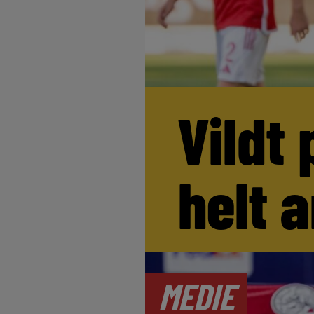
Vildt 
helt 
MEDIE