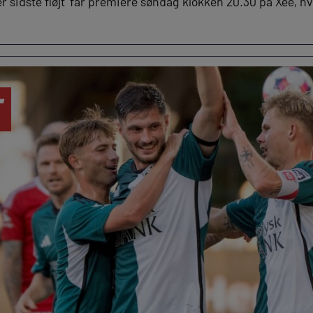
r sidste fløjt’ får premiere søndag klokken 20.30 på Xee, hvo