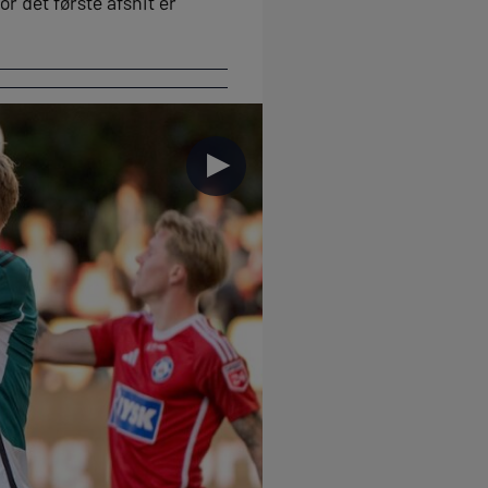
r det første afsnit er
►