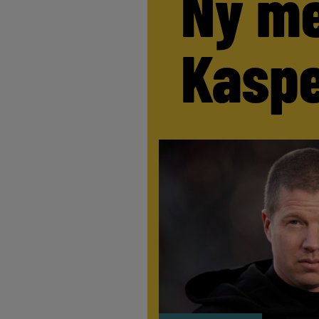
Ny me
Kaspe