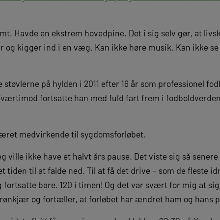
mt. Havde en ekstrem hovedpine. Det i sig selv gør, at livsk
r og kigger ind i en væg. Kan ikke høre musik. Kan ikke se 
støvlerne på hylden i 2011 efter 16 år som professionel fodb
Tværtimod fortsatte han med fuld fart frem i fodboldverden
 været medvirkende til sygdomsforløbet.
eg ville ikke have et halvt års pause. Det viste sig så senere
et tiden til at falde ned. Til at få det drive – som de fleste 
 fortsatte bare. 120 i timen! Og det var svært for mig at sig
rønkjær og fortæller, at forløbet har ændret ham og hans p