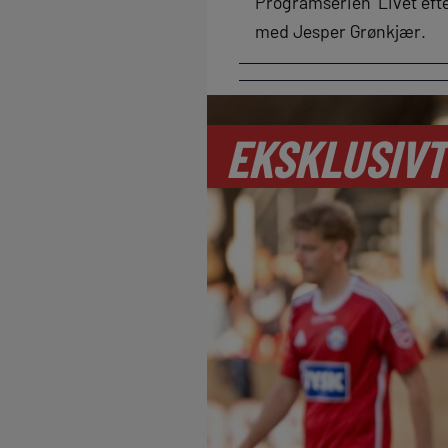
Programserien ’Livet efte
med Jesper Grønkjær.
EKSKLUSIVT