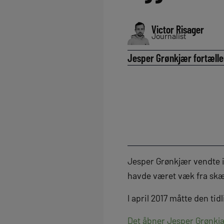
Victor Risager
Journalist
Jesper Grønkjær fortælle
Jesper Grønkjær vendte i
havde været væk fra sk
I april 2017 måtte den ti
Det åbner Jesper Grønkjær